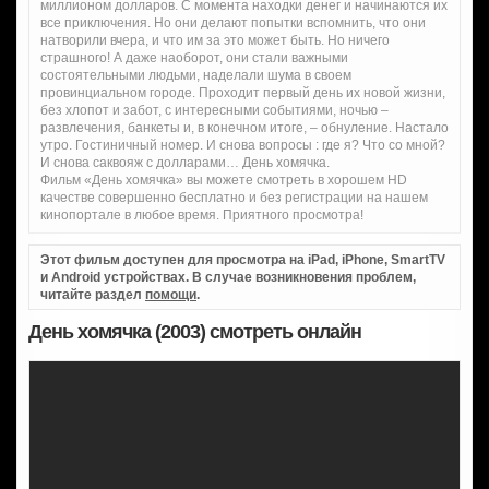
миллионом долларов. С момента находки денег и начинаются их
все приключения. Но они делают попытки вспомнить, что они
натворили вчера, и что им за это может быть. Но ничего
страшного! А даже наоборот, они стали важными
состоятельными людьми, наделали шума в своем
провинциальном городе. Проходит первый день их новой жизни,
без хлопот и забот, с интересными событиями, ночью –
развлечения, банкеты и, в конечном итоге, – обнуление. Настало
утро. Гостиничный номер. И снова вопросы : где я? Что со мной?
И снова саквояж с долларами… День хомячка.
Фильм «День хомячка» вы можете смотреть в хорошем HD
качестве совершенно бесплатно и без регистрации на нашем
кинопортале в любое время. Приятного просмотра!
Этот фильм доступен для просмотра на iPad, iPhone, SmartTV
и Android устройствах. В случае возникновения проблем,
читайте раздел
помощи
.
День хомячка (2003) смотреть онлайн