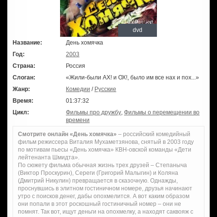
dvd
Название:
День хомячка
Год:
2003
Страна:
Россия
Слоган:
«Жили-были АХ! и ОХ!, было им все нах и пох...»
Жанр:
Комедии
/
Русские
Время:
01:37:32
Цикл:
Фильмы про дружбу
,
Фильмы о перемещении во
времени
Смотрите онлайн «День хомячка»
– российский комедийный
фильм режиссера Виталия Мухаметзянова, снятый в 2003 году
по мотивам пьесы «День хомячка» КВН-овской команды «Дети
лейтенанта Шмидта».
По сюжету фильма обычная жизнь трех друзей – Степаныча
(Виктор Проскурин), Сереги (Григорий Малыгин) и Коляна
(Дмитрий Никулин) превращается в сказочную. Однажды,
проснувшись в элитном гостиничном номере, друзья начинают
утро с поисков денег, дабы опохмелится. А вот каким образом
они попали в этот роскошный гостиничный номер – они не
помнят. Так вот, ищут деньги на опохмелку, а находят саквояж с