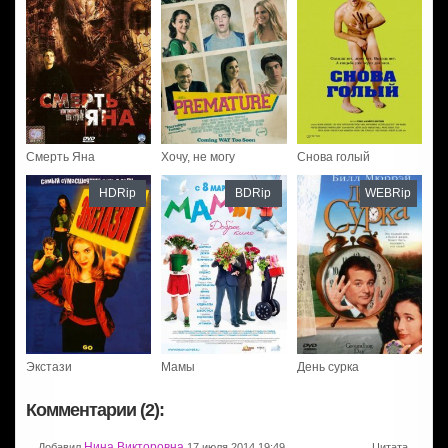
Смерть Яна
Хочу, не могу
Снова голый
HDRip
BDRip
WEBRip
Экстази
Мамы
День сурка
Комментарии (2):
Нина Викторовна
Добавил
17 июля 2014 19:49
Цитата