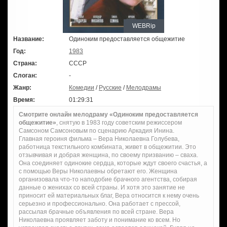
WEBRip
Название:
Одиноким предоставляется общежитие
Год:
1983
Страна:
СССР
Слоган:
-
Жанр:
Комедии
/
Русские
/
Мелодрамы
Время:
01:29:31
Смотрите онлайн мелодраму «Одиноким предоставляется
общежитие»
, снятую в 1983 году советским режиссером
Самсоном Самсоновым по сценарию Аркадия Инина.
Главная героиня фильма – Вера Николаевна Голубева,
работница текстильного комбината, живет в общежитии. Это
отзывчивая и добрая женщина, по своему призванию – сваха.
Она соединяет одинокие сердца, которые ждут своего счастья, а
с помощью Веры Николаевны обретают его. Женщина
организовала что-то наподобие брачного агентства, собирая
данные о женихах со всей страны. И хотя это занятие не
приносит ей материальных благ, Вера относится к нему очень
серьезно и профессионально. Она работает с прессой,
рассылая брачные объявления по всей стране. Вера
Николаевна проявляет заботу и понимание ко всем. Но