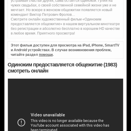
устраивая счастье других, сама остается одинокой. Гуляя на
чужих свадьбах, о своей собственной семейной жизни уже и не
мечтает. Но вскоре в женском общежитии появляется новый
комендант Виктор Петрович Фролов…
Смотрите онлайн художественный фильм «Одиноким
предоставляется общежитие» в нашем виртуальном кинотеатре
без регистрации и абсолютно бесплатно в хорошем HD качестве
в любое время. Приятного просмотра!
Этот фильм доступен для просмотра на iPad, iPhone, SmartTV
и Android устройствах. В случае возникновения проблем,
читайте раздел
помощи
.
Одиноким предоставляется общежитие (1983)
смотреть онлайн