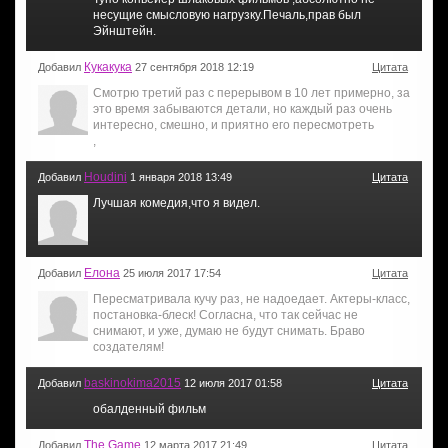
несущие смысловую нагрузку.Печаль,прав был
Эйнштейн.
Кукакука
Добавил
27 сентября 2018 12:19
Цитата
Смотрю третий раз с перерывом в 10 лет примерно, за
это время забываются детали, но каждый раз очень
интересно, смешно, и приятно его пересмотреть
,
Houdini
Добавил
1 января 2018 13:49
Цитата
Лучшая комедия,что я видел.
Елона
Добавил
25 июля 2017 17:54
Цитата
Пересматривала кучу раз, не надоедает. Актеры-класс,
постановка-блеск! Согласна, что так сейчас не
снимают, и уже, думаю не будут снимать. Браво
создателям!
baskinokima2015
Добавил
12 июля 2017 01:58
Цитата
обалденный фильм
The Game
Добавил
12 марта 2017 21:49
Цитата