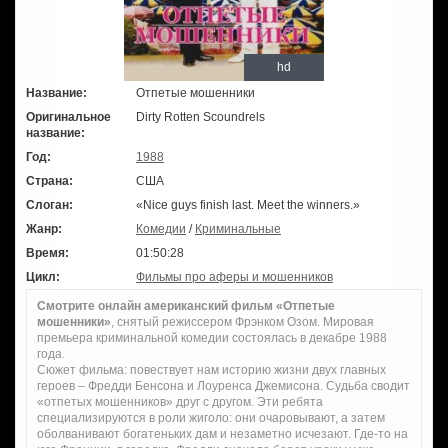
hd
Название:
Отпетые мошенники
Оригинальное
Dirty Rotten Scoundrels
название:
Год:
1988
Страна:
США
Слоган:
«Nice guys finish last. Meet the winners.»
Жанр:
Комедии
/
Криминальные
Время:
01:50:28
Цикл:
Фильмы про аферы и мошенников
Смотрите онлайн американский фильм «Отпетые
мошенники»
, снятый режиссером Фрэнком Озом. Мировая
премьера криминальной комедии состоялась в декабре 1988
года.
Сюжет фильма: повествует нам историю жизни двух главных
героев – Фредди Бенсона и Лоуренса Джемисона. Судьба сводит
«отпетых мошенников» друг с другом. Эти ребята
специализируются в роли жиголо: они очаровывают, а затем
оболванивают богатеньких дам и незаметно исчезают. Где-то на