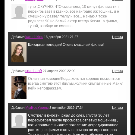
тупо ,СКУЧНО. ЧТО смешногог, 10 минут фильма тип
переигрывает в казино, все наиграно аж тошнит.. и е
смешно ну развел телку и все... е знаю я тоже
родилсяв 90,но белый актер всегда бесил.. а фильм,
тупой, вообще не смешно
karushkins
Добавил
13 декабря 2021 21:27
Цитата
Шикарная комедия! Очень классный фильм!
crumban9
Добавил
27 апреля 2020 22:00
Цитата
Отличная комедия!Когда хочется хорошо посмеяться--
всегда смотрю этот фильм.Жулики симпатичные.Майкл
Кейн неподражаем.
МыВсеУмрем
Добавил
3 сентября 2019 17:34
Цитата
Смотрел в юности ,ржал до слёз, спустя 30 лет
пересмотрел после просмотра отпетых мошенниц ,
вот и понимаешь какое поколение деградированное
растет , не фильм снять ,не юмора не игры актеров.
Тупо конвейер шлаковых фильмов ,абсолютно не