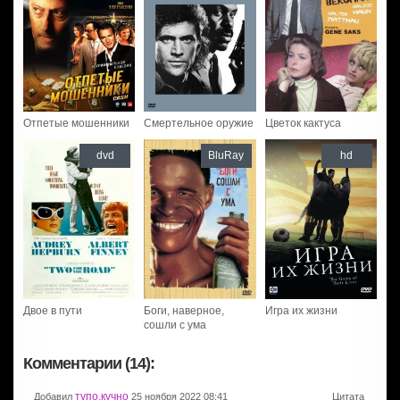
Отпетые мошенники
Смертельное оружие
Цветок кактуса
dvd
BluRay
hd
Двое в пути
Боги, наверное,
Игра их жизни
сошли с ума
Комментарии (14):
тупо,кучно
Добавил
25 ноября 2022 08:41
Цитата