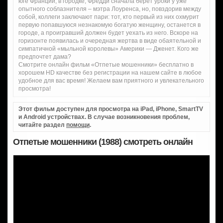
юге Франции, в городке, Фредди сначала берет уроки у уже
опытного соблазнителя – мэтра Лоуренса, но, повздорив между
собой, коллеги заключают пари: тот, кто первый из них охмурит
первую попавшуюся незнакомую богатую женщину, останется в
городе, а проигравший должен будет уехать из него. Вскоре на
горизонте появилась и очередная жертва в виде обаятельной и
симпатичной «мыльной королевы» Америки — Дженет. Кого же
предпочтет дама?
Смотрите онлайн фильм «Отпетые мошенники» бесплатно в
хорошем HD качестве без регистрации на нашем сайте в любое
удобное для вас время! Желаем вам приятного и увлекательного
просмотра!
Этот фильм доступен для просмотра на iPad, iPhone, SmartTV
и Android устройствах. В случае возникновения проблем,
читайте раздел
помощи
.
Отпетые мошенники (1988) смотреть онлайн