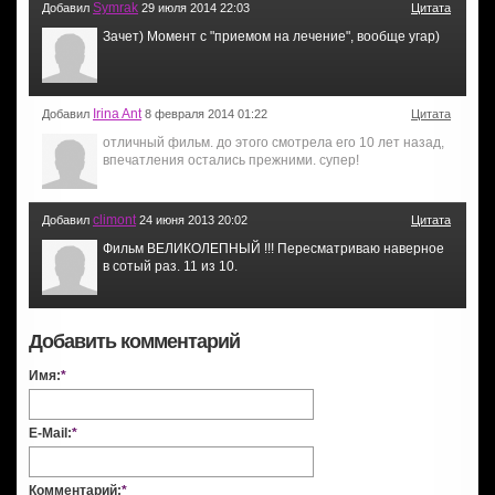
Symrak
Добавил
29 июля 2014 22:03
Цитата
Зачет) Момент с "приемом на лечение", вообще угар)
Irina Ant
Добавил
8 февраля 2014 01:22
Цитата
отличный фильм. до этого смотрела его 10 лет назад,
впечатления остались прежними. супер!
climont
Добавил
24 июня 2013 20:02
Цитата
Фильм ВЕЛИКОЛЕПНЫЙ !!! Пересматриваю наверное
в сотый раз. 11 из 10.
Добавить комментарий
Имя:
*
E-Mail:
*
Комментарий:
*