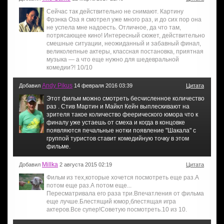
Сейчас так действительно не снимают. Картину
Фрэнка Оза я смотрел уже много раз, и до сих пор она
не успела мне надоесть. Отличное, да что там,
потрясающее кино! Интересный сюжет, действительно
смешные ситуации, неожиданный и забавный финал,
великолепные актеры, классная постановка, приятная
музыка — а что еще нужно для шедевральной
комедии?! 10/10
Andy Pikus
Добавил
14 февраля 2016 03:39
Цитата
Этот фильм можно смотреть бесчисленное количество
раз . Стив Мартин и Майкл Кейн выплескивают на
зрителя такое количество феерического юмора что к
финалу уже устаешь от смеха и когда в концовке
появляются печальные нотки появление "Шакала" с
группой туристов ставит комедийную точку в этом
фильме.
Millka
Добавил
2 августа 2015 02:19
Цитата
Фильм из тех,которые хочется посмотреть еще раз.А
потом еще раз.А потом еще...
Пересматривала его раза три.Впечатления от фильма
еще лучше.Блестящий юмор,блестящая игра
актеров.Все супер!Советую посмотреть.10 из 10.