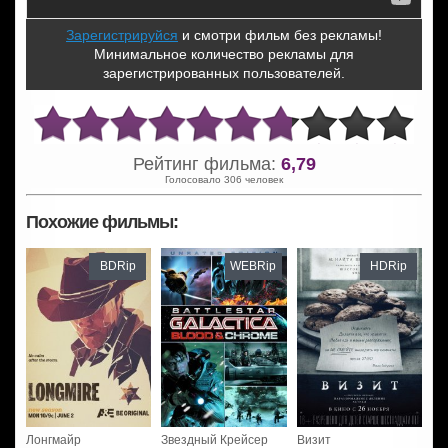
Зарегистрируйся
и смотри фильм без рекламы!
Минимальное количество рекламы для
зарегистрированных пользователей.
Рейтинг фильма:
6,79
Голосовало 306 человек
Похожие фильмы:
BDRip
WEBRip
HDRip
Лонгмайр
Звездный Крейсер
Визит