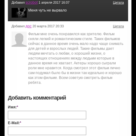
scrobot
Добавил
1 апреля 2017 16:07
Цитата
Меня чуть не вырвало
дос
Добавил
20 марта 2017 20:33
Цитата
Фильм мне очень понравился как зрителю. Фильм
сняли легкий и романтическим стиле. Таких фильмов
сейчас в данное время очень мало надо чаще снимать
для детей и взрослых людей. Такие фильмы дает
людям мечтать о любви, о хороший жизни, о
настоящих отношениях между людьми которые в
данное время не хватает. Актеры хорошо сыграли
роли мне нравится. Когда смотрел этот фильм лично
сам подумал было бы в жизни так идеально и хорошо
как этом фильме. Всем советую смотреть фильм
ребята.
Добавить комментарий
Имя:
*
E-Mail:
*