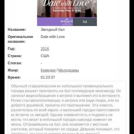
hd
Название:
Звездный бал
Оригинальное
Date with Love
название:
Год:
2016
Страна:
США
Слоган:
-
Жанр:
Комедии
/
Мелодрамы
Время:
01:23:37
Обычный старшеклассник из небольшого провинциального
городка решает пригласить на бал голливудскую кинозвезду. Он
записал видеообращение к актрисе и выложил его в интернете.
Ролик стал мегапопулярным, и актриса или ради пиара, или по
доброте душевной, приняла его приглашение. Эта новость
разлетелась по всей округе, и маленький городок приготовился
ко встрече со звездой. Однако знаменитость и подумать не
могла, что визит в небольшой городок навсегда изменит ее
жизнь. Отправившись на бал, она знакомится с местным
учителем, который покоряет ее сердце. Девушка понимает, что