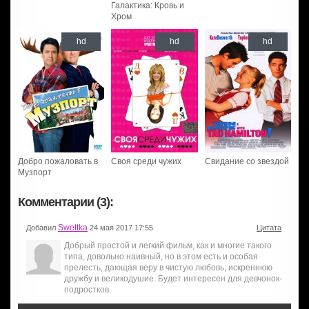
Галактика: Кровь и
Хром
hd
hd
hd
Добро пожаловать в
Своя среди чужих
Свидание со звездой
Музпорт
Комментарии (3):
Swettka
Добавил
24 мая 2017 17:55
Цитата
Добрый простой и легкий фильм, как и многие такого
типа, довольно наивный, но в этом есть и особая
прелесть, дающая веру в чистую любовь, искреннюю
дружбу и великодушие. Будет интересен для девчонок-
подростков.