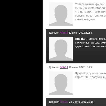
Удивительный фильм. 
сына. Да, с его сторон
что потерял- тоже, вк
только через тернии э
таким звёздам.
AfinaII
Добавил
12 июня 2022 20:53
Ане4kа
, прежде чем с
т о, что вы предлагае
цирк Шапито и полно 
AfinaII
Добавил
12 июня 2022 18:25
Чужу бIду руками розве
спритним i зрозумiв, що
GraGo
Добавил
24 марта 2021 21:16