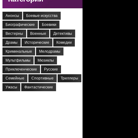
Анонсы
Боевые искусства
Биографические
Боевики
Вестерны
Военные
Детективы
Драмы
Исторические
Комедии
Криминальные
Мелодрамы
Мультфильмы
Мюзиклы
Приключенческие
Русские
Семейные
Спортивные
Триллеры
Ужасы
Фантастические