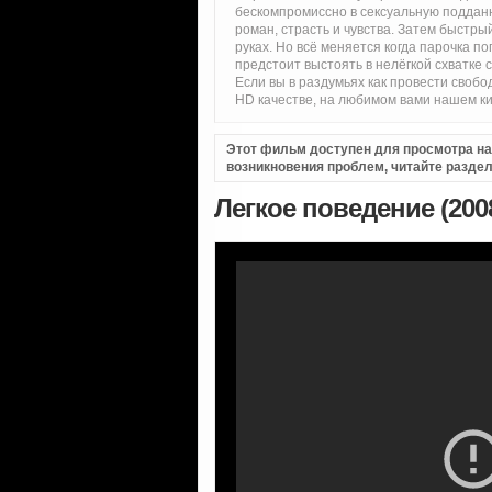
бескомпромиссно в сексуальную подданн
роман, страсть и чувства. Затем быстры
руках. Но всё меняется когда парочка п
предстоит выстоять в нелёгкой схватке 
Если вы в раздумьях как провести своб
HD качестве, на любимом вами нашем ки
Этот фильм доступен для просмотра на i
возникновения проблем, читайте разде
Легкое поведение (200