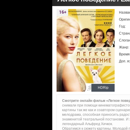
Назва
Ориги
Год:
Стран
Слоган
Жанр:
Время
Доп. я
HDRip
Смотрите онлайн фильм «Легкое пове
снимали при помощи кинематографистов
картины так же как и соавтором сценар
мелодрама, способная приносить радост
знаменитой театральной постановке. И
легендарный Альфред Хичкок.
Обратимся к сюжету картины. Молодой п