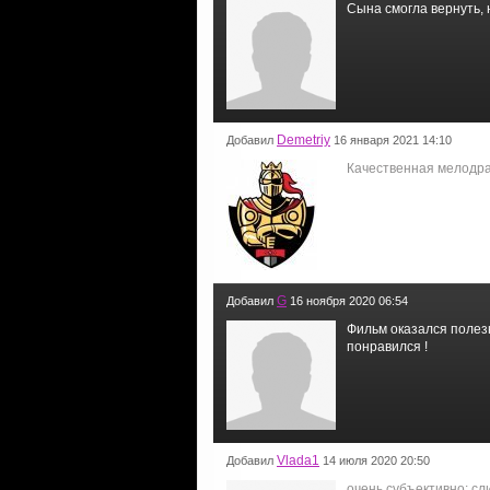
Сына смогла вернуть, 
Demetriy
Добавил
16 января 2021 14:10
Качественная мелодра
G
Добавил
16 ноября 2020 06:54
Фильм оказался полезн
понравился !
Vlada1
Добавил
14 июля 2020 20:50
очень субъективно: с