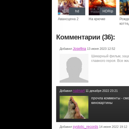
hd
HDRip
Авансцена 2
На крючке
Рожд
котте
Комментарии (36):
Josefina
Добавил
13 июня 2023 12:52
Шикарный фильм, заце
главного героя. Все ж
natmart
Добавил
11 декабря 2022 23:21
прочла комменты - смот
кинокартины
systolic_records
Добавил
14 июня 2022 19:12