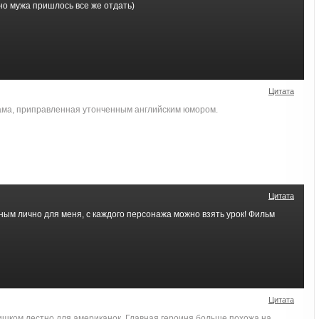
но мужа пришлось все же отдать)
Цитата
ма, приправленная утонченным английским юмором.
Цитата
ым лично для меня, с каждого персонажа можно взять урок! Фильм
Цитата
лишком лестно для американок. Главная героиня больше похожа на