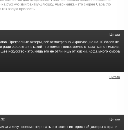
на русскую эмигрантку-шлюшку. Американка - это скорее Сара (по
 как всегда прелесть.
Цитата
алов. Прекрасные актеры, всё атмосферно и красиво, но на 10 балов не
то ради эффекта и в какой - то момент невозможно отказаться от мысли,
оящее искусство - это, когда его не отличишь от жизни. Когда много юмора
Цитата
:32
Цитата
ильм и хочу прокоментировать его:сюжет интересный ,актеры сыграли