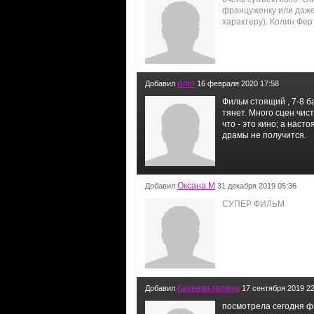
француженку или даже 
характеру). Колин Ферт
олег
Добавил
16 февраля 2020 17:58
Фильм стоящий , 7-8 б
тянет. Много сцен чис
что - это кино; а наст
драмы не получится.
Оксана М
Добавил
31 декабря 2019 05:36
СУПЕР ФИЛЬМ
бахнева галина
Добавил
17 сентября 2019 22
посмотрела сегодня ф