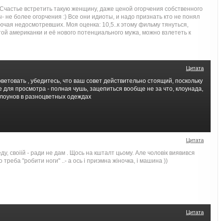
Счастье встретить такую женщину, даже ценой огорчения собственного
ы- не более огорчения :) Все они идиоты, и надо признать кто не понял
лючая недосмотревших. Моя оценка: 10,5..к этому фильму тянуться,
той американки и её нового потенциального мужа, можно взлететь к
Цитата
оветовать , убедитесь, что ваш совет действительно стоящий, поскольку
те для просмотра - полная чушь, зацепиться вообще не за что, клоунада,
клоунов в разноцветных одеждах
Цитата
ду, своiiй - ради не дам . Щось на кшталт цьому. Але чоловiк виявився
 треба "робити ноги" ..- а ось i приэмна жiночка, i машина ))
Цитата