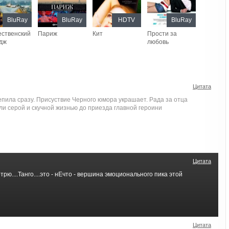
BluRay
BluRay
HDTV
BluRay
ественский
Париж
Кит
Прости за
дж
любовь
Цитата
пила сразу. Присуствие Черного юмора украшает. Рада за отца
или серой и скучной жизнью до приезда главной героини
Цитата
рю....Танго....это - нЕчто - вершина эмоционального пика этой
Цитата