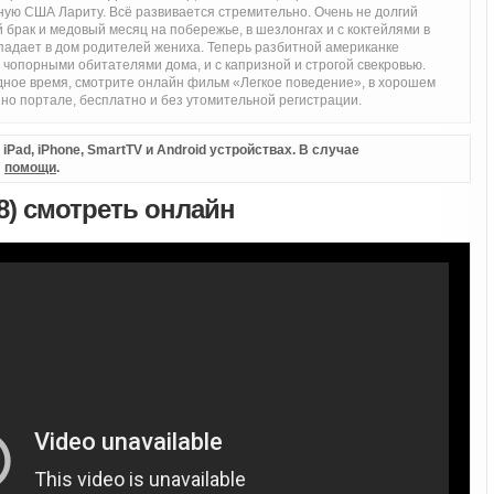
ую США Лариту. Всё развивается стремительно. Очень не долгий
й брак и медовый месяц на побережье, в шезлонгах и с коктейлями в
опадает в дом родителей жениха. Теперь разбитной американке
с чопорными обитателями дома, и с капризной и строгой свекровью.
одное время, смотрите онлайн фильм «Легкое поведение», в хорошем
но портале, бесплатно и без утомительной регистрации.
Pad, iPhone, SmartTV и Android устройствах. В случае
л
помощи
.
8) смотреть онлайн