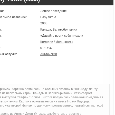
ние:
Легкое поведение
нальное название:
Easy Virtue
2008
а:
Канада, Великобритания
:
«Давайте вести себя плохо!»
Комедии
/
Мелодрамы
:
01:37:32
зык озвучки:
Английский
дение»
. Картина появилась на больших экранах в 2008 году. Ленту
 из нескольких стран: Канады и Великобритании. Режиссёром
ия выступил Стефан Эллиот. В итоге получилась отличная комедийная
ь зрителям. Картина основывается на пьесе Ноэля Кауорда,
 это уже второй фильм по данному произведению, первый снимал ещё
арень из Англии Джон Уитэкер, влюбляется, страстно и