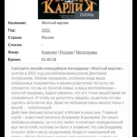
DVDRip
Название:
Желтый карлик
Год:
2001
Страна:
Россия
Слоган:
-
Жанр:
Комедии
/
Русские
/
Мелодрамы
Время:
01:40:18
Смотрите онлайн комедийную мелодраму «Желтый карлик»
,
снятую в 2001 году российским режиссером Дмитрием
Астраханом. Любовь прекрасна, особенно когда ваша
избранница понравилась и вашим родителям. Но если так
случается, что вы из богатой семьи, а ваша возлюбленная –
простой продавец, будьте уверены, что это точно вашей маме не
понравиться. И чтобы не допустить свадьбы, родители готовы
сделать абсолютно все. Даже на любовную связь вашего папы с
вашей … избранницей.
Действие фильма происходит в Москве в наши дни. Главный
герой – известный писатель Владимир Жаровский. Он пишет
любовные романы, за что его любят и почитают определенный
круг читателей, поэтому он богат и знаменит. Но сам Владимир
относит себя к числу неудачников. Когда-то написанный им