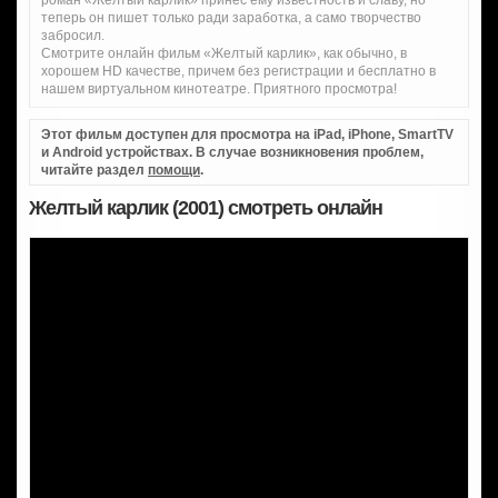
роман «Желтый карлик» принес ему известность и славу, но
теперь он пишет только ради заработка, а само творчество
забросил.
Смотрите онлайн фильм «Желтый карлик», как обычно, в
хорошем HD качестве, причем без регистрации и бесплатно в
нашем виртуальном кинотеатре. Приятного просмотра!
Этот фильм доступен для просмотра на iPad, iPhone, SmartTV
и Android устройствах. В случае возникновения проблем,
читайте раздел
помощи
.
Желтый карлик (2001) смотреть онлайн