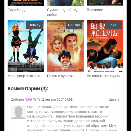
Сарабанда
Сумасшедший вид
Влечение
любви
BluRay
BluRay
dvd
Моя супер-бывшая
Разум и чувства
Во власти женщины
Комментарии (3):
Nata7878
Добавил
11 января 2017 04:59
Цитата
Очень странный фильм! Название абсолютно не
соответствует содержанию, в конце какая-то
безысходность. Непонятное поведение героини,
которая поначалу выглядит довольно сильной
женщиной, но ее поступки говорят об обратном. Муж -
абсолютно бесчувственный идиот. Полное ощущение,