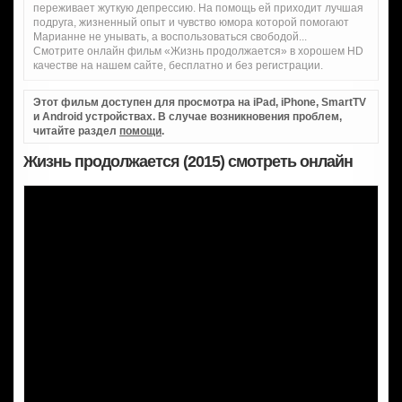
переживает жуткую депрессию. На помощь ей приходит лучшая
подруга, жизненный опыт и чувство юмора которой помогают
Марианне не унывать, а воспользоваться свободой...
Смотрите онлайн фильм «Жизнь продолжается» в хорошем HD
качестве на нашем сайте, бесплатно и без регистрации.
Этот фильм доступен для просмотра на iPad, iPhone, SmartTV
и Android устройствах. В случае возникновения проблем,
читайте раздел
помощи
.
Жизнь продолжается (2015) смотреть онлайн