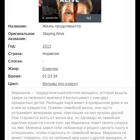
hd
Название:
Жизнь продолжается
Оригинальное
Staying Alive
название:
Год:
2015
Страна:
Норвегия
Слоган:
-
Жанр:
Комедии
Время:
01:23:34
Цикл:
Фильмы про измену
Марианна — тридцатичетырехлетняя женщина, которая вышла
замуж за любимого мужчину и воспитывает с ним двух
прекрасных детей. Любящая пара живет в прекрасном доме и ни
в чем не нуждается. Помимо семейной жизни, они часто
устраивают вечеринки дома, приглашая на них лучших друзей.
Они стараются взять от жизни все, но однажды их семейная
идиллия рушится после того, как Марианна ловит своего супруга
на лжи. Мужчина завел себе любовницу и решил сделать паузу в
отношениях, чтобы отдохнуть от семейной жизни. Марианна не
может поверить, что ее любимый муж ушел к другой женщине, и