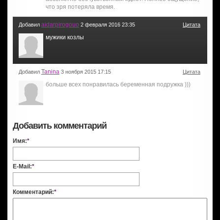
что зря потеряла время.
aidarpirogouo
Добавил
2 февраля 2016 23:35
Цитата
мужики козлы
Tanina
Добавил
3 ноября 2015 17:15
Цитата
больше всех понравилась беременная подружка )))
Добавить комментарий
Имя:
*
E-Mail:
*
Комментарий:
*