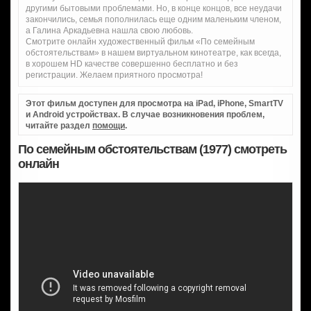
другими бытовыми проблемами. Но, в конце концов, все неудачи
закончились, семья пополнилась еще одним маленьким членом,
а Галина Аркадьевна нашла свою любовь.
Смотрите онлайн художественный фильм «По семейным
обстоятельствам» в нашем виртуальном кинотеатре, как всегда,
в хорошем HD качестве совершенно бесплатно и без
регистрации. Желаем приятного просмотра!
Этот фильм доступен для просмотра на iPad, iPhone, SmartTV
и Android устройствах. В случае возникновения проблем,
читайте раздел
помощи
.
По семейным обстоятельствам (1977) смотреть
онлайн