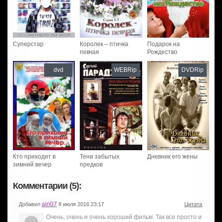
Суперстар
Королек – птичка
Подарок на
певчая
Рождество
dvd
WEBRip
DVDRip
Кто приходит в
Тени забытых
Дневник его жены
зимний вечер
предков
Комментарии (5):
ain07
Добавил
8 июля 2016 23:17
Цитата
Очень, очень и очень хороший фильм. Так все просто и