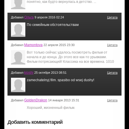
понятно, как будто вернулась в детство. ...
Ольга
Добавил
9 апреля 2016 02:24
Цитата
По семейным обстоятельствам
Mamontova
Добавил
22 апреля 2015 23:30
Цитата
Вот только сейчас удалось посмотреть фильм от
начала и до конца. До этого все как-то урывками.
Фильм потрясающий! Классика на все времена. 1010
kioshi
Добавил
25 октября 2013 08:51
Цитата
zamechatelnyj film. spasibo od wsej dushy!
GoldenDrakon
Добавил
14 января 2013 15:31
Цитата
Хороший, жизненный фильм.
Добавить комментарий