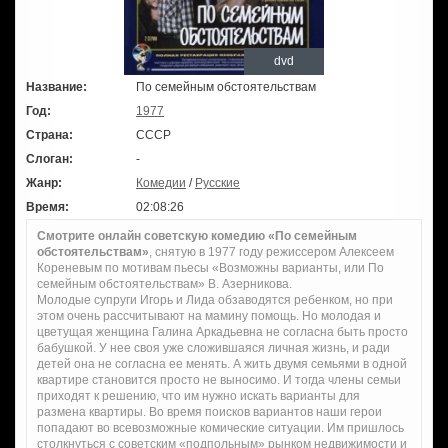
dvd
Название:
По семейным обстоятельствам
Год:
1977
Страна:
СССР
Слоган:
-
Жанр:
Комедии
/
Русские
Время:
02:08:26
Смотрите онлайн советскую комедию «По семейным
обстоятельствам»
, снятую в 1977 году режиссером Алексеем
Кореневым по мотивам пьесы «Возможны варианты, или По
семейным обстоятельствам» В. Азерникова.
Молодые супруги Игорь и Лида обзаводятся ребенком, но при
этом очень рассчитывают на мамину помощь. Но молодая и
цветущая женщина Галина Аркадьевна не согласна быть просто
бабушкой. У нее своя уже сложившаяся личная жизнь, и ради
детей она не согласна ее менять. А жить двумя семьями в одной
квартире становится просто не выносимо. И тогда члены семьи
приходят к решению, что им нужно искать варианты для
размена квартиры. Во время поисков вариантов наши герои
попадают во всевозможные комические ситуации. Им пришлось
столкнуться с советским «подпольным» рынком недвижимости и