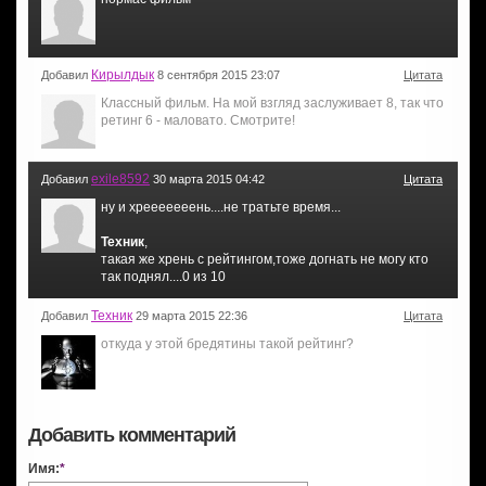
Кирылдык
Добавил
8 сентября 2015 23:07
Цитата
Классный фильм. На мой взгляд заслуживает 8, так что
ретинг 6 - маловато. Смотрите!
exile8592
Добавил
30 марта 2015 04:42
Цитата
ну и хрееееееень....не тратьте время...
Техник
,
такая же хрень с рейтингом,тоже догнать не могу кто
так поднял....0 из 10
Техник
Добавил
29 марта 2015 22:36
Цитата
откуда у этой бредятины такой рейтинг?
Добавить комментарий
Имя:
*