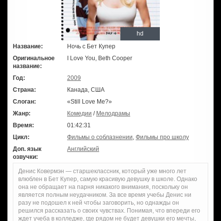
hd
Название:
Ночь с Бет Купер
Оригинальное
I Love You, Beth Cooper
название:
Год:
2009
Страна:
Канада, США
Слоган:
«Still Love Me?»
Жанр:
Комедии
/
Мелодрамы
Время:
01:42:31
Цикл:
Фильмы о соблазнении
,
Фильмы про школу
Доп. язык
Английский
озвучки:
Денис Ковермэн — старшеклассник, который уже много лет
влюблен в Бет Купер, самую красивую девушку в школе. Однако
она не обращает на парня никакого внимания, поскольку он
является полным неудачником. За все время учебы Денис ни
разу не подошел к ней чтобы заговорить, но однажды он
решился рассказать о своих чувствах. Понимая, что впереди его
ждет учеба в колледже, где рядом не будет девушки его мечты,