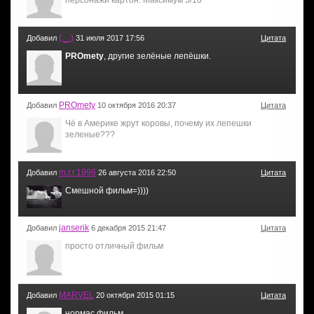
(._.)
Добавил
31 июля 2017 17:56
Цитата
PROmety
, другие зелёные лепёшки.
PROmety
Добавил
10 октября 2016 20:37
Цитата
Чё в Америке жрут коровы, почему их лепешки
зеленые???
m.r.r.1996
Добавил
26 августа 2016 22:50
Цитата
Смешной фильм=))))
janserik
Добавил
6 декабря 2015 21:47
Цитата
просто отличный фильм
MARVEL
Добавил
20 октября 2015 01:15
Цитата
нормас фильм