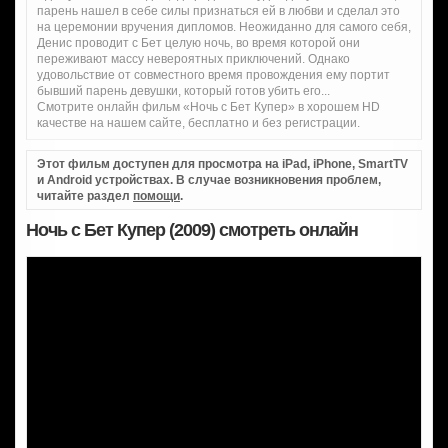
парень нашел в себе силы признаться ей в любви и сделал это
на церемонии вручения дипломов. Неожиданно для самого себя,
Денис проводит с Бет целую ночь, во время которой они
переживают массу невероятных приключений. Однако
удовольствие от совместного время провождения ему портит
бывший парень девушки, который готов убить его...
Смотрите онлайн фильм «Ночь с Бет Купер» в хорошем HD
качестве на нашем сайте, бесплатно и без регистрации.
Этот фильм доступен для просмотра на iPad, iPhone, SmartTV
и Android устройствах. В случае возникновения проблем,
читайте раздел
помощи
.
Ночь с Бет Купер (2009) смотреть онлайн