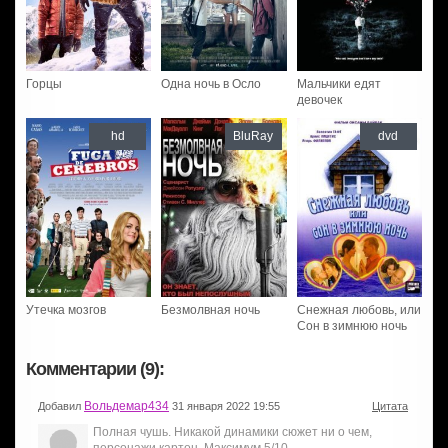
Горцы
Одна ночь в Осло
Мальчики едят
девочек
hd
BluRay
dvd
Утечка мозгов
Безмолвная ночь
Снежная любовь, или
Сон в зимнюю ночь
Комментарии (9):
Вольдемар434
Добавил
31 января 2022 19:55
Цитата
Полная чушь. Никакой динамики сюжет ни о чем,
персонажи картон. Максимум 5/10