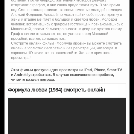
больным. После непродолжительных уговоров девушку
отпускают с графом, и они снова продолжают путь. В это время
под Смоленском проживает в своем поместье молодой помещик
Алексей Федяшев. Алексей не может найти себе претендентку в
жены и втайне мечтает о большой и светлой любви. Молодой
человек, встретившись с графом в гостинице и познакомившись с
Машенькой, просит Калиостро вызвать в девушке чувства к нему.
Граф вначале отказывает, но, не устояв перед Машиной
просьбой, все же, соглашается…
Смотрите онлайн фильм «Формула любви» вы можете смотреть
онлайн абсолютно бесплатно и без регистрации, как всегда, в
хорошем HD качестве на нашем сайте. Желаем приятного
просмотра!
Этот фильм доступен для просмотра на iPad, iPhone, SmartTV
и Android устройствах. В случае возникновения проблем,
читайте раздел
помощи
.
Формула любви (1984) смотреть онлайн