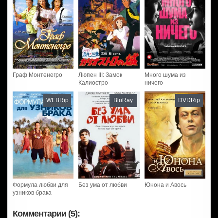
Граф Монтенегро
Люпен III: Замок
Много шума из
Калиостро
ничего
WEBRip
BluRay
DVDRip
Формула любви для
Без ума от любви
Юнона и Авось
узников брака
Комментарии (5):