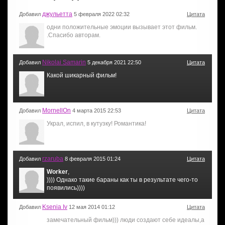
джульетта
Добавил
5 февраля 2022 02:32
Цитата
одни положительные эмоции вызывает этот фильм.
.Спасибо авторам.
Nikolai Samarin
Добавил
5 декабря 2021 22:50
Цитата
Какой шикарный фильм!
MornellOn
Добавил
4 марта 2015 22:53
Цитата
Украл, испил, в кутузку! Романтика!
rzaruba
Добавил
8 февраля 2015 01:24
Цитата
Worker
,
)))) Однако такие бараны как ты в результате чего-то
появились))))
Ksenia Iv
Добавил
12 мая 2014 01:12
Цитата
замечательный фильм))) люди создают себе идеалы,а