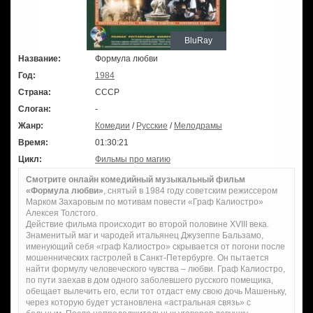
BluRay
Название:
Формула любви
Год:
1984
Страна:
СССР
Слоган:
-
Жанр:
Комедии
/
Русские
/
Мелодрамы
Время:
01:30:21
Цикл:
Фильмы про магию
Смотрите онлайн комедийный музыкальный фильм
«Формула любви»
, снятый в 1984 году советским режиссером
Марком Захаровым по мотивам повести «Граф Калиостро»
Алексея Толстого.
Действие фильма происходит во второй половине XVIII века.
Знаменитый маг и чародей итальянец Джузеппе Бальзамо,
именующий себя «граф Калиостро» скрывается от погони после
мошеннических гастролей в Санкт-Петербурге. Он пытается
найти формулу человеческого чувства – любви. Граф Калиостро,
по пути заехав в дом одного заболевшего русского помещика,
обещает вылечить его, если тот отдаст ему свою дочь Машеньку,
через которую будет установлена «астральная связь» с