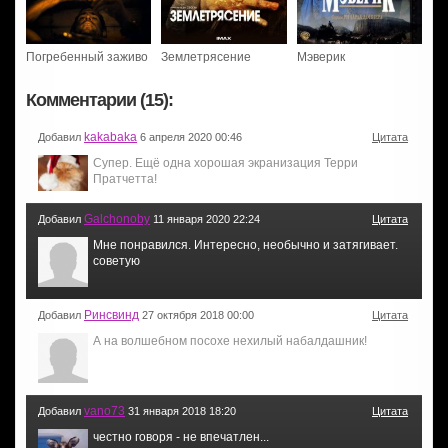
Погребенный заживо
Землетрясение
Мэверик
Комментарии (15):
kakabaka
Добавил
6 апреля 2020 00:46
Цитата
Супер. Ещё одна хорошая экранизация Терри
Пратчетта!
Galchonoby
Добавил
11 января 2020 22:24
Цитата
Мне понравился. Интересно, необычно и затягивает.
советую
Ринсвинд
Добавил
27 октября 2018 00:00
Цитата
А на волшебном посохе нехилый набалдашник!
vano73
Добавил
31 января 2018 18:20
Цитата
честно говоря - не впечатлен...