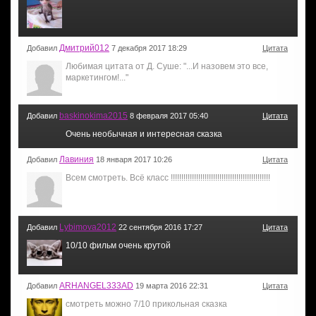
Дмитрий012
Добавил
7 декабря 2017 18:29
Цитата
Любимая цитата от Д. Суше: "...И назовем это все,
маркетингом!..."
baskinokima2015
Добавил
8 февраля 2017 05:40
Цитата
Очень необычная и интересная сказка
Лавиния
Добавил
18 января 2017 10:26
Цитата
Всем смотреть. Всё класс !!!!!!!!!!!!!!!!!!!!!!!!!!!!!!!!!!!!!!!!!!!!!!!
Lybimova2012
Добавил
22 сентября 2016 17:27
Цитата
10/10 фильм очень крутой
ARHANGEL333AD
Добавил
19 марта 2016 22:31
Цитата
смотреть можно 7/10 прикольная сказка