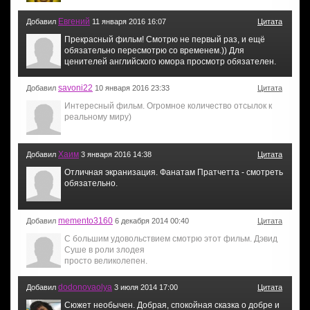
Евгений
Добавил
11 января 2016 16:07
Цитата
Прекрасный фильм! Смотрю не первый раз, и ещё
обязательно пересмотрю со временем.)) Для
ценителей английского юмора просмотр обязателен.
savoni22
Добавил
10 января 2016 23:33
Цитата
Интересный фильм. Огромное количество отсылок к
реальному миру)
Хаим
Добавил
3 января 2016 14:38
Цитата
Отличная экранизация. Фанатам Пратчетта - смотреть
обязательно.
memento3160
Добавил
6 декабря 2014 00:40
Цитата
С большим удовольствием смотрю этот фильм. Дэвид
Суше в роли злодея
просто великолепен.
dodonovaolya
Добавил
3 июля 2014 17:00
Цитата
Сюжет необычен. Добрая, спокойная сказка о добре и