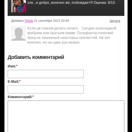
зле...и добро, конечно же, побеждает!!! Оценка: 8/10.
Ussa
Добавил
21 сентября 2013 20:40
Цитата
Если уж совсем делать нечего... Сродни шоколадной
фабрике или братьям гримм. Полуфантастический
бред не лешенный некоторых прелестей. Не хит
конечно, но на один раз можно
Добавить комментарий
Имя:
*
E-Mail:
*
Комментарий:
*