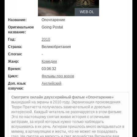
WEB-DL
Название:
Опочтарение
Оригинальное
Going Postal
название:
Год:
2010
Страна:
Великобритания
Слоган:
-
Жанр:
Комедии
Время:
03:06:32
Цикл:
Фильмы про воров
Доп. язык
Английский
озвучки:
Смотрите онлайн двухсерийный фильм «Опочтарение»
вышедший на экраны в 2010 году. Экранизация произведения
Терри Пратчетта получилась замечательной и довольно
интересной. Каждый читатель не разочаруется в этом фильме.
Это по-настоящему снятая живая история с отличными
актёрами, за игрой которых нужно только наблюдать
вслушиваясь в их речь. Актерам пришлось много вкладываться в
мимику, в артикуляцию и жесты, что не может не порадовать
глаз. Не смотря на мягкость и свет волшебства Витинари вам