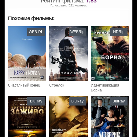
Рейтинг фильма:
7,83
Голосовало 521 человек
Похожие фильмы:
WEB-DL
WEBRip
HDRip
Счастливый конец
Стрелок
Идентификация
Борна
BluRay
BluRay
BluRay