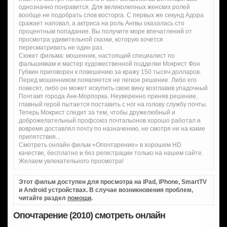
однозначно понравится. Для великолепных женских ролей
вообще не подобрать слов восторга. С первых же секунд Адора
сражает наповал, а актриса на роль Ангвы оказалась сто
процентным попадание. Вы получите море впечатлений от
просмотра удивительной сказки, которую хочется
пересматривать не один раз.
Сюжет фильма: мошенник, настоящий специалист по
фальшивкам и мастер художественной подделки Мокрист Фон
Губвин приговорен к повешению за кражу 150 тысяч долларов.
Перед мошенником появляется не легкое решение. Либо его
повесят, либо он может искупить свою вину возглавив упадочный
Почтамт города Анк-Морпорка. Неуверенно приняв решение,
главный герой пытается поставить с ног на голову службу почты.
Теперь Мокрист следит за тем, чтобы дружелюбный и
доброжелательный профсоюз почтальонов хорошо работал и
вовремя доставлял почту по назначению, не смотря ни на какие
припятствия...
Смотреть онлайн фильм «Опочтарение» в хорошем HD
качестве, бесплатно и без регистрации только на нашем сайте.
Желаем увлекательного просмотра!
Этот фильм доступен для просмотра на iPad, iPhone, SmartTV
и Android устройствах. В случае возникновения проблем,
читайте раздел
помощи
.
Опочтарение (2010) смотреть онлайн