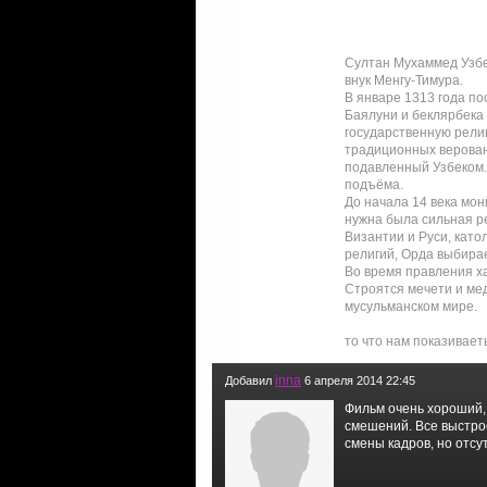
Султан Мухаммед Узбе
внук Менгу-Тимура.
В январе 1313 года по
Баялуни и беклярбека 
государственную рели
традиционных верован
подавленный Узбеком.
подъёма.
До начала 14 века мо
нужна была сильная р
Византии и Руси, като
религий, Орда выбира
Во время правления ха
Строятся мечети и мед
мусульманском мире.
то что нам показиваеть
inna
Добавил
6 апреля 2014 22:45
Фильм очень хороший, 
смешений. Все выстро
смены кадров, но отсу