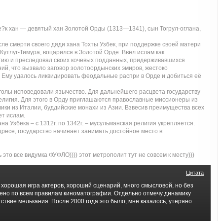
?к хан — девятый хан Золотой Орды (1313—1341), сын Тогрул-оглана,
сле смерти своего дяди хана Тохты Узбек, при поддержке своей матери
Кутлуг-Тимура, воцарился в Золотой Орде. Ввёл ислам как
гию и преследовал своих кочевых подданных, придерживавшихся
ий, что вызвало заговор золотоордынских эмиров, жестоко
 Ему удалось ликвидировать феодальные распри в Орде и добиться её
нголы исповедовали язычество. Для дальнейшего расцвета государству
елигия. Для этого в Орду приглашаются православные миссионеры из
лики из Италии, буддийские монахи из Азии. Взвесив преимущества всех
ет ислам.
на Узбека – с 1312г. по 1342г. – мусульманская религия укрепляется.
ресе, государство начинает занимать достойное место в
 это все видумка ФУФЛО)))) этот метрополит тут не совсем к месту)))
Цитата
хорошая игра актеров, хороший сценарий, много смысловой, но без
ено по всем правилам киноматографии. Отдельно отмечу динамику
тствие мелькания. После 2000 года это было, мне казалось, утеряно.