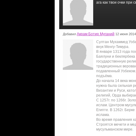
ага как твои очки при 
Акрам Ботир Муганий
Добавил
12 июня 2014
Султан Мухаммед Узбе
внук Менгу-Тимура.
В январе 1313 года по
Баялуни и беклярбека 
государственную рели
традиционных верован
подавленный Узбеком.
подъёма.
До начала 14 века мо
нужна была сильная р
Византии и Руси, като
религий, Орда выбира
С 1257г. по 1266г. Зо
ислам. Центром мусуль
Египте. В 1262г. Берк
ислама.
Во время правления ха
Строятся мечети и мед
мусульманском мире.