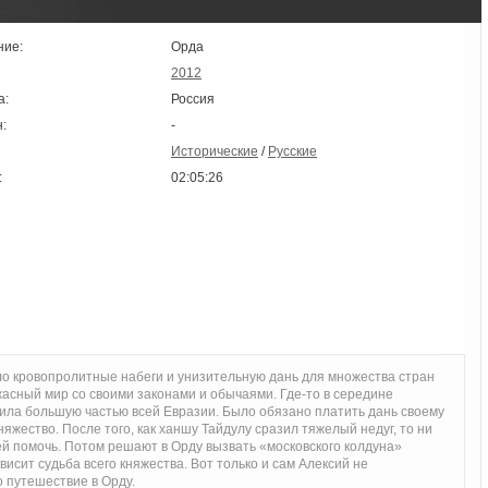
ние:
Орда
2012
а:
Россия
:
-
Исторические
/
Русские
:
02:05:26
ло кровопролитные набеги и унизительную дань для множества стран
жасный мир со своими законами и обычаями. Где-то в середине
ила большую частью всей Евразии. Было обязано платить дань своему
няжество. После того, как ханшу Тайдулу сразил тяжелый недуг, то ни
ей помочь. Потом решают в Орду вызвать «московского колдуна»
висит судьба всего княжества. Вот только и сам Алексий не
о путешествие в Орду.