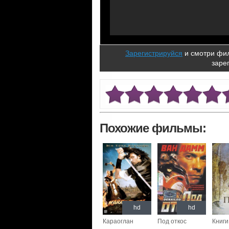
Зарегистрируйся
и смотри фил
заре
Похожие фильмы:
hd
hd
Караоглан
Под откос
Книги