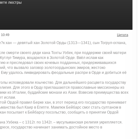
свете люстры
 10:49
Цитата
?к хан — девятый хан Золотой Орды (1313—1341), сын Тогрул-оглана,
сле смерти своего дяди хана Тохты Узбек, при поддержке своей матери
Кутлуг-Тимура, воцарился в Золотой Орде. Ввёл ислам как
гию и преследовал своих кочевых подданных, придерживавшихся
ий, что вызвало заговор золотоордынских эмиров, жестоко
 Ему удалось ликвидировать феодальные распри в Орде и добиться её
нголы исповедовали язычество. Для дальнейшего расцвета государству
елигия. Для этого в Орду приглашаются православные миссионеры из
лики из Италии, буддийские монахи из Азии. Взвесив преимущества всех
ет ислам.
лотой Ордой правил Берке хан, в этот период его государство принимает
манства был Каир в Египте. Мамлюк Бейбарс смог стать султаном в
е хан посылает к Бейбарсу посольство, сообщить о принятии Ордой
на Узбека – с 1312г. по 1342г. – мусульманская религия укрепляется.
ресе, государство начинает занимать достойное место в