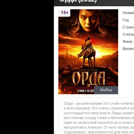
Назва
Год:
Стран
Слоган
Жанр:
Время
BluRay
Орда - целыми веками это слово означа
и всех народов. Это очень странный и у
шестнадцатого века власть Орды захват
восточному соседу также и Московское к
один из целителей оказался не в силах 
митрополита Алексия. От него теперь за
подозревает, чем обернется для него ег