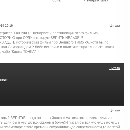
орла
и Тугарин Змей
19 20:19
Цитата
отрится! ОДНАКО, Сценарист и постановщик этого фильма
ОРИЮ про ОРДУ, в которую ВЕРИТЬ НЕЛЬЗЯ !!!
 УВИДЕТЬ исторический фильм про Великого ТИМУРА, хотя бы по
ы над Самаркандом"? Либо историки и политики тщательно скрывают
либо "Кишка ТОНКА" !!!
Цитата
но!!!
Цитата
каждый ВЕРИТ(Верит,а не знает.Знают в математике физике химии и
ить.Если бы я жил до н.э. скажем в бочке)И писал бы всякую чушь,но чушь
м экземпляре с того времени сохранилась до современности,то по этой