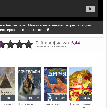
ьм без рекламы! Минимальное количество рекламы для
гистрированных пользователей.
Рейтинг фильма:
6,44
Голосовало 3375 человек
hd
BluRay
BluRay
BluRay
 Просперо
Почтальон
Змея в тени
Алеша Попович