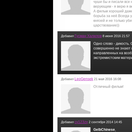
чуши бы и писали все
верующим - я верю я ве
А фильм хороший даже
борьба за неё.Всегда
князей и не только уб
царствование))
Гусман Халилов
Добавил
8 июня 2016 21:57
Одно слово - дикость.
совершенно не знают 
направленных на возб
экстремистским мате
LeoGensek
Добавил
21 мая 2016 16:08
Отличный фильм!
cv123zx
Добавил
2 сентября 2014 14:45
GelbChinese
,