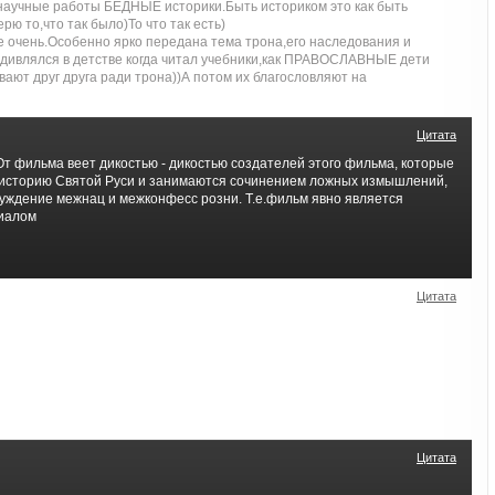
 научные работы БЕДНЫЕ историки.Быть историком это как быть
рю то,что так было)То что так есть)
 очень.Особенно ярко передана тема трона,его наследования и
 удивлялся в детстве когда читал учебники,как ПРАВОСЛАВНЫЕ дети
ивают друг друга ради трона))А потом их благословляют на
Цитата
 От фильма веет дикостью - дикостью создателей этого фильма, которые
историю Святой Руси и занимаются сочинением ложных измышлений,
уждение межнац и межконфесс розни. Т.е.фильм явно является
риалом
Цитата
Цитата