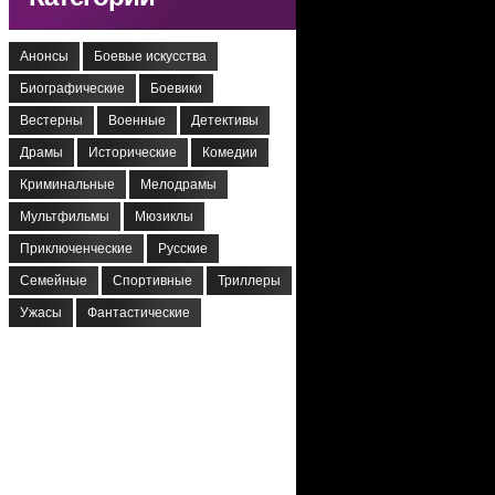
Анонсы
Боевые искусства
Биографические
Боевики
Вестерны
Военные
Детективы
Драмы
Исторические
Комедии
Криминальные
Мелодрамы
Мультфильмы
Мюзиклы
Приключенческие
Русские
Семейные
Спортивные
Триллеры
Ужасы
Фантастические