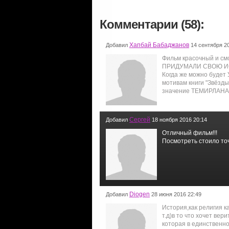
Комментарии (58):
Хапбай Бабаджанов
Добавил
14 сентября 20
Фильм красочный и см
ПРИДУМАЛИ СВОЮ ИСТ
Когда же можно будет
мотивам книги "Звёзд
значение ТЕМИРЛАНА, 
Сергей
Добавил
18 ноября 2016 20:14
Отличный фильм!!!
Посмотреть стоило точ
Diogen
Добавил
28 июня 2016 22:49
История,как религия 
т.д)в то что хочет вер
которая в единственно