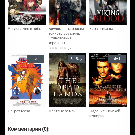
Альдерамин в небе
Боудика — королева
Кровь викинга
воинов / Боудикка:
Становление
королевы-
воительницы
dvd
BluRay
dvd
Секрет Меча
Мертвые земли
Падение Римской
империи
Комментарии (0):