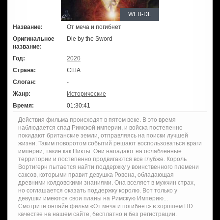
WEB-DL
Название:
От меча и погибнет
Оригинальное
Die by the Sword
название:
Год:
2020
Страна:
США
Слоган:
-
Жанр:
Исторические
Время:
01:30:41
Действия фильма происходят в пятом веке. В это время
наблюдается спад Римской империи, и войска постепенно
покидают британские земли, отправляясь на поиски лучшей
жизни. Таким поворотом событий решают воспользоваться враги
империи, такие как Пикты. Они нападают на ослабленные
территории и постепенно продвигаются все глубже. Король
Вортигерн пытается найти поддержку у воинственного племени
саксов, которыми правит девушка Ровена, обладающая
древними колдовскими знаниями. Она вселяет в мужчин страх,
но соглашается оказать поддержку королю. Вот только у
девушки имеются свои планы на Римскую Империю...
Смотрите онлайн фильм «От меча и погибнет» в хорошем HD
качестве на нашем сайте, бесплатно и без регистрации.