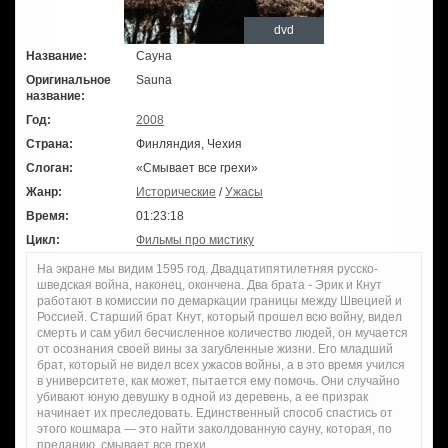
dvd
Название:
Сауна
Оригинальное
Sauna
название:
Год:
2008
Страна:
Финляндия, Чехия
Слоган:
«Смывает все грехи»
Жанр:
Исторические
/
Ужасы
Время:
01:23:18
Цикл:
Фильмы про мистику
На экране мы видим 1595 год. Двадцатипятилетняя русско-
шведская война, наконец, окончена. Два брата - Эрик и Кнут
работают в комиссии по демаркации границы между Швецией и
Россией. Старший брат Кнут, который прошел всю войну, видел
смерть и сам убил бесчисленное количество людей, он мучается
от осознания своей вины за загубленные жизни. Его младший
брат, который не видел всех ужасов войны, а в это время учился
в университете, как может, пытается ему помочь. Они случайно
убивают юную девушку в одной из деревень, а ее призрак
начинает их преследовать. Единственный способ спастись от
этого кошмара — это найти заколдованную сауну, которая, по
преданию, смывает все грехи.