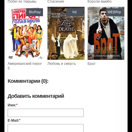
Побег из тюрьмы
Спасение
Короли мамбо
BluRay
hd
WEBRip
Американский пирог
Любовь и смерть
Брат
5
Комментарии (0):
Добавить комментарий
Имя:
*
E-Mail:
*