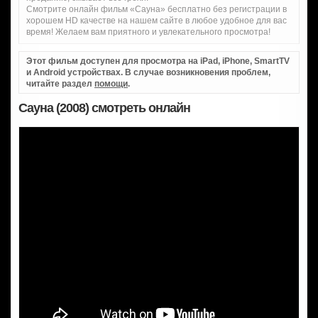
Смотрите онлайн фильм «Сауна» бесплатно без регистрации в
хорошем HD качестве на нашем сайте в любое удобное для вас
время! Желаем вам приятного и увлекательного просмотра!
Этот фильм доступен для просмотра на iPad, iPhone, SmartTV
и Android устройствах. В случае возникновения проблем,
читайте раздел
помощи
.
Сауна (2008) смотреть онлайн