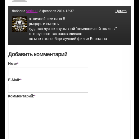
sedmoj
Добавил
8 февраля 2014 12:37
Цитата
отличнейшее кино !!
рыцарь и смерть..................
куда как лучше заунывной "земляничной поляны"
которую все так расхваливают
по мне так вообще лучший фильм Бергмана
Добавить комментарий
Имя:
*
E-Mail:
*
Комментарий:
*