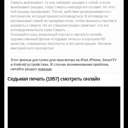
Смерть выигрывает, то она забирает рыцаря с собой, а если
выигрывает рыцарь, тогда Смерть навсегда его оставит. Но этот
бой рыцарь проирывает. После, действия разворачиваются с
Антониусом, который пришел исповедаться. В исповеди он
рассказывает какой он придумал план, чтобы выиграть партию в
шахматы у смерти. Но он слишком поздно замечает, что его
исповедником была сама Смерть…
Посещайте наш уникальный портал и смотрите онлайн
художественный фильм «Седьмая печать» в хорошем HD
качестве, совершенно бесплатно и без регистрации. Желаем
вам приятного просмотра!
Этот фильм доступен для просмотра на iPad, iPhone, SmartTV
и Android устройствах. В случае возникновения проблем,
читайте раздел
помощи
.
Седьмая печать (1957) смотреть онлайн