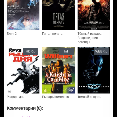
Блич 2
Пятая печать
Тёмный рыцарь:
Возрождение
легенды
HDRip
hd
WEBRip
Рыцарь дня
Рыцарь Камелота
Темный рыцарь
Комментарии (6):