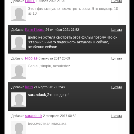
Ladi I.
Добавил
10 июля 2023 21:20
Цитата
Этот фильм нужно посмотреть всем. Это шедевр. 10
из 10
Катя Пейко
Добавил
24 октября 2021 21:52
Цитата
долго не хотела смотреть этот фильм потому что он
"старый". ничего подобного- актуален и сейчас,
особенно сейчас
Nicolae
Добавил
8 августа 2017 20:09
Цитата
Genial, simplu, nesuiedez
Катэ
Добавил
21 марта 2017 02:48
Цитата
saranduck
,Это шедевр!
saranduck
Добавил
2 февраля 2017 00:52
Цитата
Бессмертная классика!