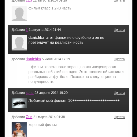
123
Добавил
12 августа 2014 09:29
Цитата
фильм класс 1,2и3 часть
1
Добавил
1 августа 2014 21:44
Цитата
danichka
, этот фильм не о футболе и он не
претендует на реалистичность
danichka
Добавил
5 июня 2014 17:29
Цитата
...фильм в постановке хорош, но как инсценировка
реальных событий не годен. Этот скепсис объясним, я
разбираюсь в футболе. Похоже на спекуляцию на
популярности.
spite
Добавил
28 апреля 2014 19:20
Цитата
Любимый мой фильм . 10++++++++++++++++++++++
Ови
Добавил
21 марта 2014 01:38
Цитата
хороший фильм