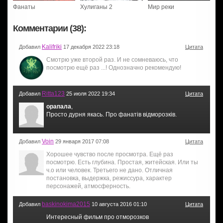
Фанаты
Хулиганы 2
Мир реки
Комментарии (38):
Kalifriki
Добавил
17 декабря 2022 23:18
Цитата
Смотрю уже второй раз. И не сомневаюсь, что
посмотрю ещё раз ...! Однозначно рекомендую!
Ritta123
Добавил
25 июля 2022 19:34
Цитата
орапала
,
Просто дурня якась. Про фанатів відморозків.
Voin
Добавил
29 января 2017 07:08
Цитата
Хорошее чувство после просмотра. Ещё раз
посмотрю. Есть глубина. Простая, житейская. Или ты
ч.о или человек. Третьего не дано. Отличная
постановка, выдержка, режиссура, характер
персонажей, атмосферность.
baskinokima2015
Добавил
10 августа 2016 01:10
Цитата
Интересный фильм про отморозков