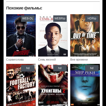
Похожие фильмы:
WEB-DL
WEBRip
HDRip
Сорвиголова
Семь жизней
Вне времени
hd
hd
hd