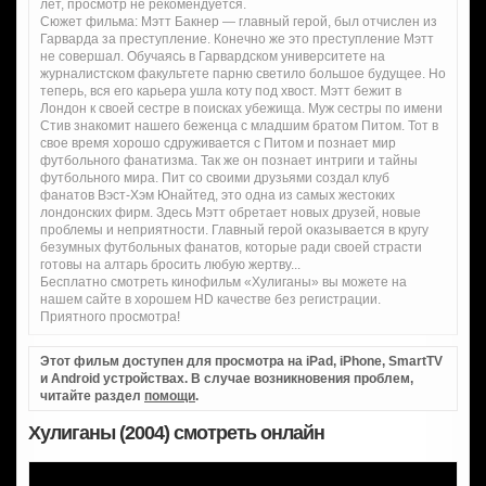
лет, просмотр не рекомендуется.
Сюжет фильма: Мэтт Бакнер — главный герой, был отчислен из
Гарварда за преступление. Конечно же это преступление Мэтт
не совершал. Обучаясь в Гарвардском университете на
журналистском факультете парню светило большое будущее. Но
теперь, вся его карьера ушла коту под хвост. Мэтт бежит в
Лондон к своей сестре в поисках убежища. Муж сестры по имени
Стив знакомит нашего беженца с младшим братом Питом. Тот в
свое время хорошо сдруживается с Питом и познает мир
футбольного фанатизма. Так же он познает интриги и тайны
футбольного мира. Пит со своими друзьями создал клуб
фанатов Вэст-Хэм Юнайтед, это одна из самых жестоких
лондонских фирм. Здесь Мэтт обретает новых друзей, новые
проблемы и неприятности. Главный герой оказывается в кругу
безумных футбольных фанатов, которые ради своей страсти
готовы на алтарь бросить любую жертву...
Бесплатно смотреть кинофильм «Хулиганы» вы можете на
нашем сайте в хорошем HD качестве без регистрации.
Приятного просмотра!
Этот фильм доступен для просмотра на iPad, iPhone, SmartTV
и Android устройствах. В случае возникновения проблем,
читайте раздел
помощи
.
Хулиганы (2004) смотреть онлайн