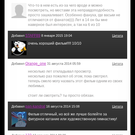
Что-то в нем есть из-за чего вроде и можно
посмотреть, но местами эта неправдоподобность
просто зашкаливает. Особенно фануха, где васьки не
отличаются от фанатов)))) Лет в 14 он бы мне
наверное был интересен, а так на 6 из 10
STAFF89
Добавил
8 января 2015 19:04
Цитата
очень хороший фильм!!!!! 10/10
Orange_one
Добавил
31 августа 2014 05:59
Цитата
несколько лет откладывал просмотр.
несколько раз пожалел об этом, пока смотрел.
теперь смело могу назвать этот фильм одним из своих
любимых.
стоит ли смотреть? ты просто обязан.
pan-kandrat
Добавил
16 августа 2014 15:08
Цитата
Фильм отличный, но всё же лучше болейте за
фигурное катание или художественную гимнастику!