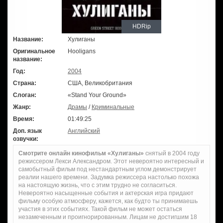
HDRip
Название:
Хулиганы
Оригинальное
Hooligans
название:
Год:
2004
Страна:
США, Великобритания
Слоган:
«Stand Your Ground»
Жанр:
Драмы
/
Криминальные
Время:
01:49:25
Доп. язык
Английский
озвучки:
Смотрите онлайн кинофильм «Хулиганы»
снятый в 2004 году
режиссером Лекси Александром. Этот невероятно интересный и
самобытный фильм под нестандартным углом демонстрирует
реалии нашего времени. Задумка режиссера настолько похожа
на настоящую жизнь, что с этим трудно не согласиться.
Невероятно насыщенные события и актерская игра придают
фильму особую атмосферу, кажется, как будто ты принимаешь
участия в этих событиях. Такой фильм не может остаться
незамеченным и проигнорированным. Лицам не достигшим 18