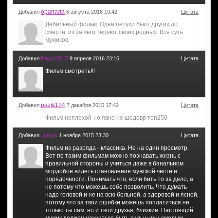
орапала
Добавил
6 августа 2016 19:42
Цитата
Дебильный фильм. Одни петухи бьют других до
смерти, из за чего теряют своих родных. Вся суть
мужиков.
Payu2612
Добавил
9 апреля 2016 23:16
Цитата
Фильм смотреть!!!
pazik124
Добавил
7 декабря 2015 17:42
Цитата
Фильм неплохой-но явно не шедевр топ250
Jjjujjik
Добавил
1 ноября 2015 23:30
Цитата
Фильм из разряда - классика. Не на один просмотр.
Вот по таким фильмам можно познавать жизнь с
правильной стороны и учиться даже в банальном
мордобое видеть становление мужской чести и
порядочности. Понимать что, если бить то за дело, а
не потому что можешь себе позволить. Что думать
надо головой и не на всю больной, а здоровой и ясной,
потому что за твои ошибки можешь поплатиться не
только ты сам, но и твои друзья, близкие. Настоящий