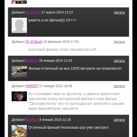
sodegrin
Добавил
17 марта 2014 13:13
Цитата
ракета а не фильм))) 10+++
Dj dr.faust
Добавил
18 февраля 2014 17:41
Цитата
классный фильм, стоит просмотреть!!!!
Blatnoy
Добавил
26 января 2014 12:43
Цитата
Фильм отличный на все 100!Смотрите не пожалеете!
НИКИТ
Добавил
17 января 2014 18:39
Цитата
Кто понимает мир не футбола, а именно фанатской
идеологии очень интересный фильм и наш фильм
"Околофутбола" что то преподносит зрителю о нашем
мире фанов!Корче смотрите.
Bigmen
Добавил
8 января 2014 22:18
Цитата
Отличный фильм! Несколько раз уже смотрел.