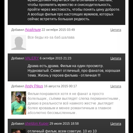
мужик должен научиться быть сильным и смелым,
чтобы проявлять мужество и снисходительность,
пройти через жестокость, чтобы понять цену доброте.
А вообще фильм про настоящих мужиков, которых
сейчас встретить большая редкость.
Арайлым
Добавил
22 октября 2015 03:49
Цитата
Все беды из-за баб.шалава
VALERY
Добавил
6 октября 2015 21:23
Цитата
Драма есть драма. Фильм на один просмотр.
Нудноватый. Сюжет отличный, про фанатов, хорошая
тема. Жизнь у героев фильма - отличная !!!
Andy Pikus
Добавил
16 августа 2015 00:17
Цитата
Фильм понравился хотя я не фанат а просто
болельщик , съёмки выглядят слегка перманентными ,
думаю в реальности всё намного жестче ,выглядит
более кровавым и менее романтичным а главное
абсолютно бессмысленным .
sheldon Kuper
Добавил
29 июля 2015 18:58
Цитата
отличный фильм, всем советую. 10 из 10