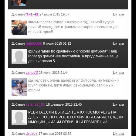
fake--kz
Добавил
27 июля 2015 19:57
Цитата
Фильм просто супер!!Обожаю его)))На мой сугубо
личный взгляд все в фильме шикарно от сюжета,до
игры актеров!!
Sam0Gon
Добавил
9 июля 2015 01:12
Цитата
фильм гавно по сравнению с "около футбола". Наш
гораздо грамотнее поставлен. а продолжение ваще
дрянь ставлю 5
vano73
Добавил
28 июня 2015 21:44
Цитата
как человек, очень далекий от футбола, но близкий к
группировкам, дитя 90ых, рекомендую, отличный
фильм.
astana2_95
Добавил
18 февраля 2015 22:40
Цитата
РЕБЯТА,ЕСЛИ ВЫ ИЩИ ТЕ ЧТО ПОСМОТРЕТЬ НА
ДОСУГ, ТО ЭТО ПРОСТО ОТЛИЧНЫЙ ВАРИАНТ, оДНИ
ИМОЦИИ , ФИЛЬМ ОТЛИЧНЫЙ ГРАМОТНЫЙ,
Urus07
Добавил
17 января 2015 03:52
Цитата