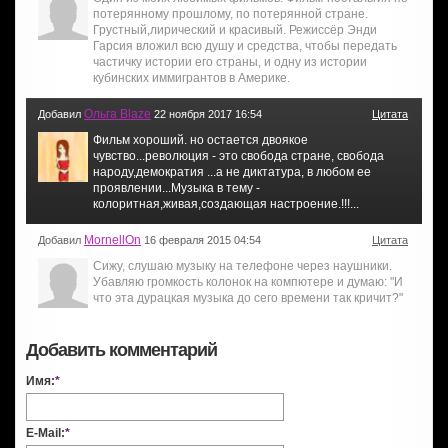
потерянному прошлому, по потерянной стране.
Грустный,лирический и красивый. Режиссёр Энди
Гарсия вложил всю душу и средства, чтобы передать
частичку истории его страны, и одну из истории
кубинских иммигрантов в Америке.
Ольга Blaze
Добавил
22 ноября 2017 16:54
Цитата
Фильм хороший. но остается двоякое
чувство...революция - это свобода стране, свобода
народу,демократия ...а не диктатура, в любом ее
проявлении...Музыка в тему -
колоритная,живая,создающая настроение.!!!...
MornellOn
Добавил
16 февраля 2015 04:54
Цитата
Сижу, слушаю музыку на телефоне через наушники.
Убавляю громкость колонок на компютере и думаю: "И
что эта дурацкая музыка до сего времени так кричит?"
Добавить комментарий
Имя:
*
E-Mail:
*