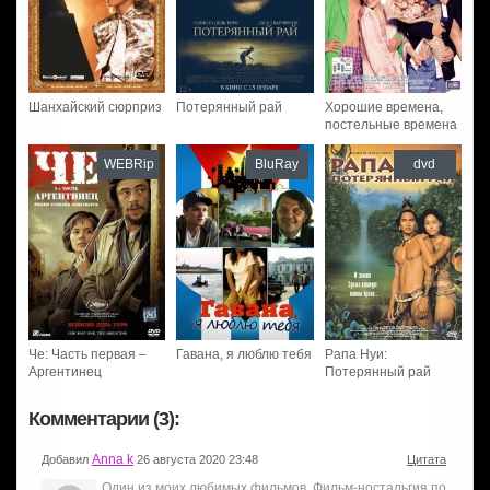
Шанхайский сюрприз
Потерянный рай
Хорошие времена,
постельные времена
WEBRip
BluRay
dvd
Че: Часть первая –
Гавана, я люблю тебя
Рапа Нуи:
Аргентинец
Потерянный рай
Комментарии (3):
Anna k
Добавил
26 августа 2020 23:48
Цитата
Один из моих любимых фильмов. Фильм-ностальгия по