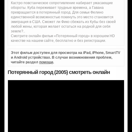
Кастро повстанческое сопротивление набирает ужасающие
обороты. Куба переживает трудные времена, а Гавана
превращается в потерянный город. Для семьи Фелино
единственной возможностью покинуть это место становится
эмиграция в США. Сможет ли Фико сбежать из Кубы без своей
любой жены, которая желает остаться на родной для себя
земле?..
Смотрите онлайн фильм «Потерянный город» в хорошем HD
качестве на нашем сайте, бесплатно и без регистрации.
Этот фильм доступен для просмотра на iPad, iPhone, SmartTV
и Android устройствах. В случае возникновения проблем,
читайте раздел
помощи
.
Потерянный город (2005) смотреть онлайн