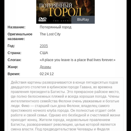
BluRay
Название:
Потерянный город
Оригинальное
The Lost City
название:
Год:
2005
Страна:
США
Слоган:
«A place you leave is a place that lives forever.»
Жанр:
Драмы
Время:
02:24:12
Действия картины разворачиваются в конце пятидесятых годов
двадцатого столетия в кубинском городе Гавана, во времена
правления президента Батисты. Это прекрасное райское место,
где полно белоснежных пляжей и всегда хорошая погода. Члены
интеллигентного семейства Фелони очень уважаемые и богатые
люди. Фико — старший сын дона Фелони, владелец самого
престижного ночного клуба города. Он полностью отдает себя
работе и своей семье. Однако его безбедной и счастливой жизни
приходит конец. Жители города, недовольные правлением
Батисты, разворачивают революцию, целью которой является
смена власти. Под предводительством Чегевары и Фиделя