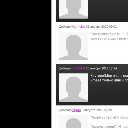
Konicha
Добавил
31 января 2020 00:01
Очень классное кино. Т
моя тень» сюжет почти
Рушана
Добавил
18 ноября 2017 17:24
Крутооо)Мне очень пон
играет только линси л
Ирия
Добавил
8 августа 2015 22:39
Фильм супер)))) Я про
Фильмы супер))) Я про