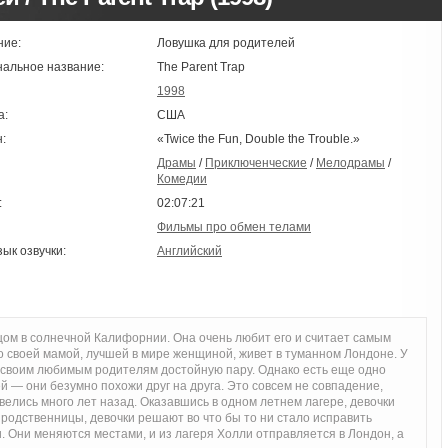
ние:
Ловушка для родителей
нальное название:
The Parent Trap
1998
а:
США
:
«Twice the Fun, Double the Trouble.»
Драмы
/
Приключенческие
/
Мелодрамы
/
Комедии
:
02:07:21
Фильмы про обмен телами
зык озвучки:
Английский
цом в солнечной Калифорнии. Она очень любит его и считает самым
о своей мамой, лучшей в мире женщиной, живет в туманном Лондоне. У
и своим любимым родителям достойную пару. Однако есть еще одно
й — они безумно похожи друг на друга. Это совсем не совпадение,
велись много лет назад. Оказавшись в одном летнем лагере, девочки
и родственницы, девочки решают во что бы то ни стало исправить
. Они меняются местами, и из лагеря Холли отправляется в Лондон, а