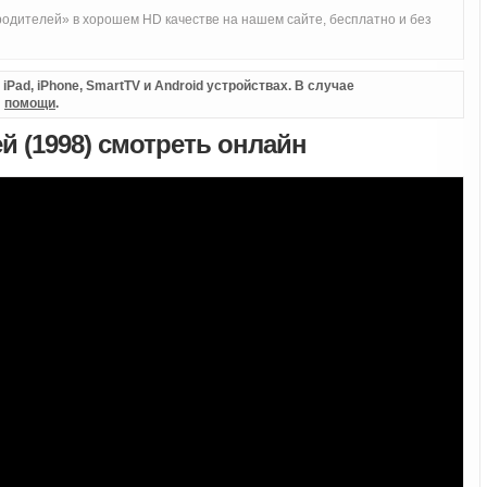
одителей» в хорошем HD качестве на нашем сайте, бесплатно и без
Pad, iPhone, SmartTV и Android устройствах. В случае
л
помощи
.
й (1998) смотреть онлайн