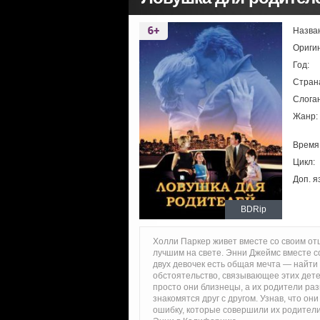
Назва
Ориги
Год:
Стран
Слоган
Жанр:
Время
Цикл:
Доп. я
BDRip
Холли Паркер живет вместе со своим от
лучшим на свете. Энни Джеймс вместе с
двух девочек есть общая мечта — найт
обстоятельство, связывающее этих дете
просто они близнецы, а их родители раз
знакомятся друг с другом. Узнав, что он
ошибку, которые совершили их родители