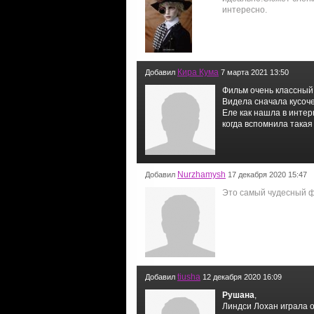
интересно.
Кира Кума
Добавил
7 марта 2021 13:50
Фильм очень классный
Видела сначала кусоче
Еле как нашла в интерн
когда вспомнила такая
Nurzhamysh
Добавил
17 декабря 2020 15:47
Это самый чудесный 
tiusha
Добавил
12 декабря 2020 16:09
Рушана
,
Линдси Лохан играла 