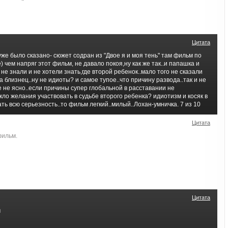
Цитата
 уже было сказано- сюжет содран из "Двое я и моя тень" там фильм по
 чем напряг этот фильм, не давало покоя,ну как же так..и папашка и
не знали и не хотели знать,где второй ребенок..мало того не сказали
а близнец..ну не идиоты? и самое тупое..что причину развода..так и не
е не ясно..если причины супер глобальной в расставании не
кло желания участвовать в судьбе второго ребенка? идиотизм и косяк в
ть всю серьезность..то фильм легкий..милый..Лохан-умничка. 7 из 10
Цитата
ильм.
Цитата
м