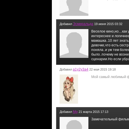
Эсмиральда
Добавил
19 июня 2015 03:32
Веселое кино,но....как
интереснее и логичнее)
мамашка..10 лет знать 
девочке,что есть сестр
поняла..и уж тем боле
было..почему не возни
сценарии.Но если убра
a1y2y3a4
Добавил
22 мая 2015 19:18
Мой самый любимый ф
Mg
Добавил
21 марта 2015 17:13
Замечательный филь