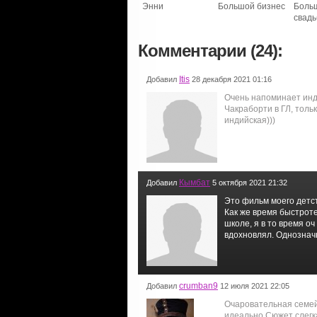
Энни
Большой бизнес
Боль
свадь
Комментарии (24):
Itis
Добавил
28 декабря 2021 01:16
Очень напоминает ин
Чакраборти в ГЛ, толь
индийская)))
Кымбат
Добавил
5 октября 2021 21:32
Это фильм моего детст
Как же время быстроте
школе, я в то время о
вдохновлял. Однознач
crumban9
Добавил
12 июля 2021 22:05
Очаровательная семе
идеально.Сюжет слегк