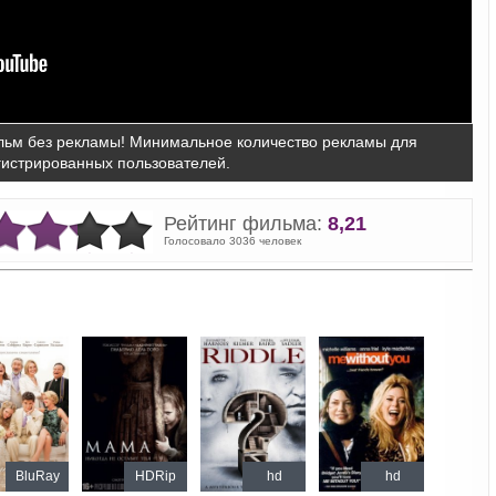
ьм без рекламы! Минимальное количество рекламы для
гистрированных пользователей.
Рейтинг фильма:
8,21
Голосовало 3036 человек
BluRay
HDRip
hd
hd