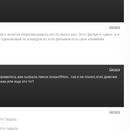
Цитата
ак и хочется пересматривать его по много раз. Этот фильм и «двое : я и
 одинаковый но в каждом из этих фильмов есть своя изюминка.
Цитата
равилось аак сыграла линси лохан!!!Ноо...так и не понял,этих девочек
охан,или еще кто то?
Цитата
сто тащусь
сто тащусь