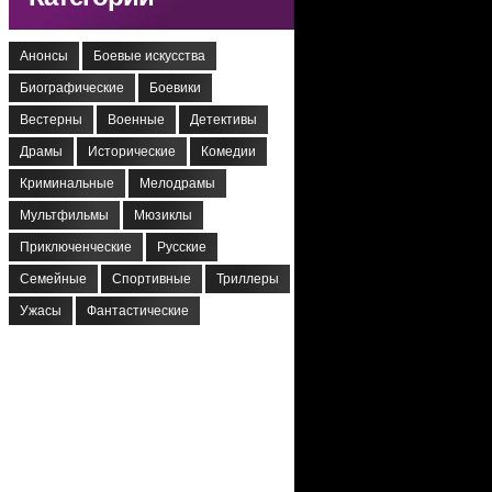
Анонсы
Боевые искусства
Биографические
Боевики
Вестерны
Военные
Детективы
Драмы
Исторические
Комедии
Криминальные
Мелодрамы
Мультфильмы
Мюзиклы
Приключенческие
Русские
Семейные
Спортивные
Триллеры
Ужасы
Фантастические