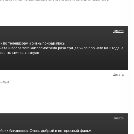
Цитата
к по телевизору и очень понравилось
ете и после того как посмотрела раза три ,забыло про него на 2 года ,а
 ностальгия нахлынула
Цитата
фильм
Цитата
обеих близняшек. Очень добрый и интересный фильм.