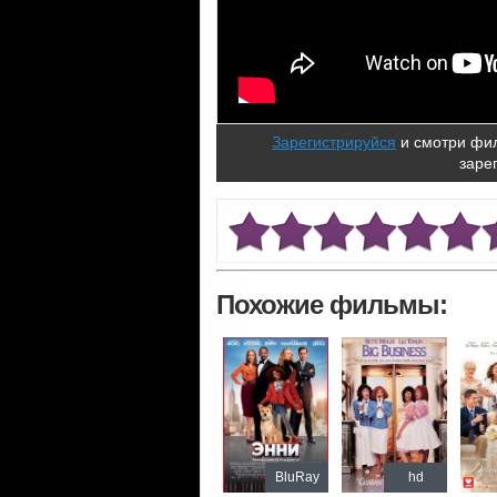
Зарегистрируйся
и смотри фил
заре
Похожие фильмы:
BluRay
hd