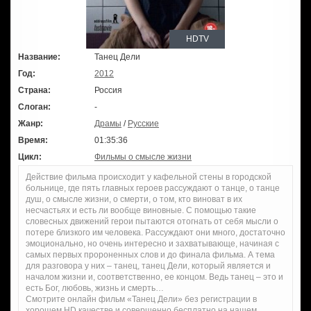
HDTV
Название:
Танец Дели
Год:
2012
Страна:
Россия
Слоган:
-
Жанр:
Драмы
/
Русские
Время:
01:35:36
Цикл:
Фильмы о смысле жизни
Действие фильма происходит у кафельной стены в городской
больнице, где пять главных героев рассуждают о танце, о танце
душ, о смысле жизни, о смерти, о том, кто виноват в их
несчастьях и есть ли вообще виновные. С помощью такие
словесных движений герои пытаются отогнать от себя мысли о
потере близкого им человека. Рассуждают они много, достаточно
эмоционально, но очень интересно и захватывающе, начиная с
самых первых пророненных слов и до финала фильма. А тема
для разговора у них – танец, танец Дели, который является и
началом жизни и, соответственно, ее концом. Ведь танец – это и
есть Бог, любовь, жизнь и смерть…
Смотрите онлайн фильм «Танец Дели» без регистрации в
хорошем HD качестве и совершенно бесплатно на нашем