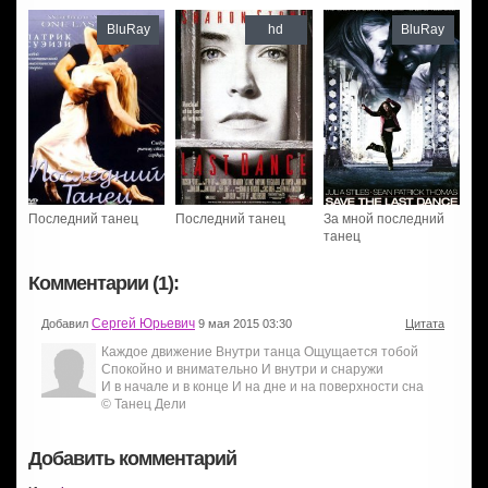
BluRay
hd
BluRay
Последний танец
Последний танец
За мной последний
танец
Комментарии (1):
Сергей Юрьевич
Добавил
9 мая 2015 03:30
Цитата
Каждое движение Внутри танца Ощущается тобой
Спокойно и внимательно И внутри и снаружи
И в начале и в конце И на дне и на поверхности сна
© Танец Дели
Добавить комментарий