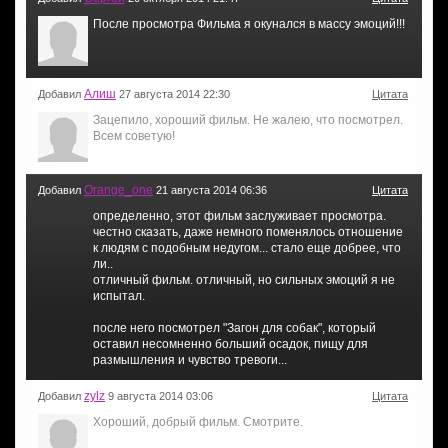
После просмотра Фильма я окунался в массу эмоций!!!
Алиш
Добавил
27 августа 2014 22:30
Цитата
Зацепило, хороший фильм. Не жалею, что посмотрел.
Всем советую!
Orange_one
Добавил
21 августа 2014 06:36
Цитата
определенно, этот фильм заслуживает просмотра.
честно сказать, даже немного поменялось отношение
к людям с подобным недугом... стало еще добрее, что
ли..
отличный фильм. отличный, но сильных эмоций я не
испытал.
после него посмотрел "Загон для собак", который
оставил несомненно больший осадок, пищу для
размышления и чувство тревоги...
zylz
Добавил
9 августа 2014 03:06
Цитата
Хороший, добрый фильм. Смотрите.