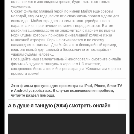
оказавшихся в инвалидном кресле, будет читаться только
уважением.
Сюжет фильма: главный герой по имени Майкл еще совсем
молодой, ему 24 года, почти всю свою жизнь провел в доме для
инвалидов. Майкл страдает от симптомов церебрального
паралича и он практически не может передвигаться. В этом
реабилитационном доме он знакомиться с парнем по имени
Рори О'Шем, который прикован к инвалидной коляске из-за
мышечной атрофии. Рори не отчаивается и по своему
наслаждается жизнью. Для Майкла это бесподобный пример,
ведь его новый друг смелый и безразлично относящийся к
ударам судьбы человек...
Посещайте наш замечательный кинопортал и смотрите онлайн
фильм «А в душе я танцую» в хорошем HD качестве,
совершенно бесплатно и без регистрации. Желаем вам хорошо
провести время!
Этот фильм доступен для просмотра на iPad, iPhone, SmartTV
и Android устройствах. В случае возникновения проблем,
читайте раздел
помощи
.
А в душе я танцую (2004) смотреть онлайн