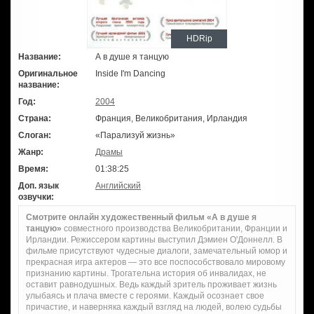
HDRip
Название:
А в душе я танцую
Оригинальное
Inside I'm Dancing
название:
Год:
2004
Страна:
Франция, Великобритания, Ирландия
Слоган:
«Парализуй жизнь»
Жанр:
Драмы
Время:
01:38:25
Доп. язык
Английский
озвучки:
Смотрите онлайн художественный фильм «А в душе я
танцую»
совместного производства Великобритании, Франции и
Ирландии. Режиссером картины выступил Дэмиен О'Доннелл. В
фильме присутствуют чудесные диалоги, замечательный юмор и
прекрасная игра актеров — это все поспособствовало мировому
признанию картины. Трогательна история об инвалидах, не
оставит равнодушных. Ведь каждый зритель проживает жизнь
улыбаясь и плача вместе с героями. Каждый осознает свое
причастие, и наверняка каждый взгляд на людей, волею судьбы