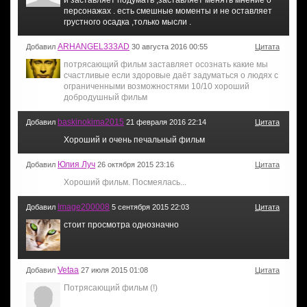
и заставляет подумать ,заставляет менять мнение о
персонажах . есть смешные моменты и не оставляет
грустного осадка ,только мысли .
ARHANGEL333AD
Добавил
30 августа 2016 00:55
Цитата
потрясающий фильм заставляет осознать какие мы
счастливые если здоровые даёт задуматься о людях с
ограниченными возможностями 10/10 хороший
добродушный фильм
baskinokima2015
Добавил
21 февраля 2016 22:14
Цитата
Хороший и очень печальный фильм
Юлия Луч
Добавил
26 октября 2015 23:16
Цитата
Хороший фильм. Посмеялась...
Image200008
Добавил
5 сентября 2015 22:03
Цитата
стоит просмотра однозначно
Vetaa
Добавил
27 июля 2015 01:08
Цитата
Потрясающий фильм (!)