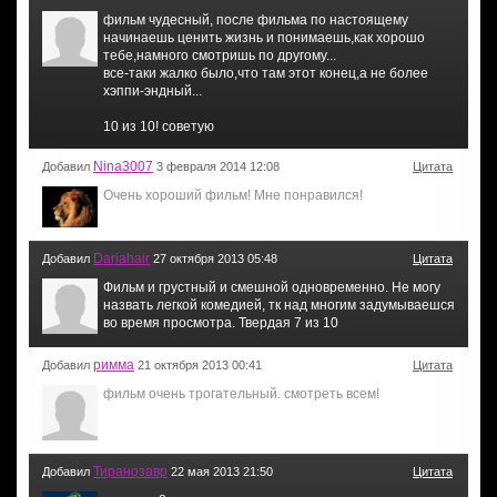
фильм чудесный, после фильма по настоящему
начинаешь ценить жизнь и понимаешь,как хорошо
тебе,намного смотришь по другому...
все-таки жалко было,что там этот конец,а не более
хэппи-эндный...
10 из 10! советую
Nina3007
Добавил
3 февраля 2014 12:08
Цитата
Очень хороший фильм! Мне понравился!
Dariahair
Добавил
27 октября 2013 05:48
Цитата
Фильм и грустный и смешной одновременно. Не могу
назвать легкой комедией, тк над многим задумываешся
во время просмотра. Твердая 7 из 10
римма
Добавил
21 октября 2013 00:41
Цитата
фильм очень трогательный. смотреть всем!
Тиранозавр
Добавил
22 мая 2013 21:50
Цитата