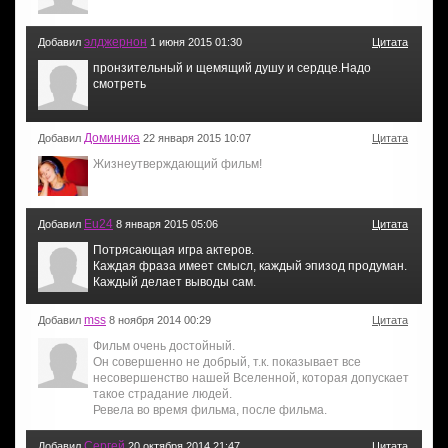
элджернон
Добавил
1 июня 2015 01:30
Цитата
пронзительный и щемящий душу и сердце.Надо
смотреть
Доминика
Добавил
22 января 2015 10:07
Цитата
Жизнеутверждающий фильм!
Eu24
Добавил
8 января 2015 05:06
Цитата
Потрясающая игра актеров.
Каждая фраза имеет смысл, каждый эпизод продуман.
Каждый делает выводы сам.
mss
Добавил
8 ноября 2014 00:29
Цитата
Фильм очень достойный.
Он совершенно не добрый, т.к. показывает все
несовершенство нашей Вселенной, которая допускает
такое страдание людей.
Ревела во время фильма, после фильма.
Сергей
Добавил
20 октября 2014 21:47
Цитата