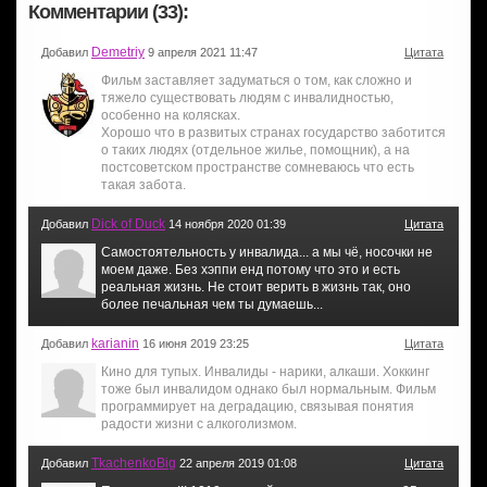
Комментарии (33):
Demetriy
Добавил
9 апреля 2021 11:47
Цитата
Фильм заставляет задуматься о том, как сложно и
тяжело существовать людям с инвалидностью,
особенно на колясках.
Хорошо что в развитых странах государство заботится
о таких людях (отдельное жилье, помощник), а на
постсоветском пространстве сомневаюсь что есть
такая забота.
Dick of Duck
Добавил
14 ноября 2020 01:39
Цитата
Самостоятельность у инвалида... а мы чё, носочки не
моем даже. Без хэппи енд потому что это и есть
реальная жизнь. Не стоит верить в жизнь так, оно
более печальная чем ты думаешь...
karianin
Добавил
16 июня 2019 23:25
Цитата
Кино для тупых. Инвалиды - нарики, алкаши. Хоккинг
тоже был инвалидом однако был нормальным. Фильм
программирует на деградацию, связывая понятия
радости жизни с алкоголизмом.
TkachenkoBig
Добавил
22 апреля 2019 01:08
Цитата