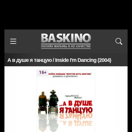
А в душе я танцую / Inside I'm Dancing (2004)