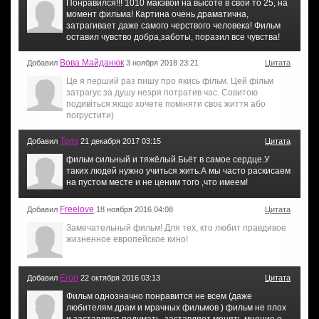
Понравился!!! 1010 макэвой на высоте в свои то 25, на
момент фильма! Картина очень драматична,
затрагивает даже самого черствого человека! Фильм
оставил чувство добра,заботы, поразил все чувства!
Вова Майданюк
Добавил
3 ноября 2018 23:21
Цитата
Це я перший раз пишу про якись фільм. Цей фільм
затрагує за душу незря потратив час. Совитою
подивіться якщо хочете поміняти своє життя або
погрустити)
Tomi
Добавил
21 декабря 2017 03:15
Цитата
фильм сильный и тяжёлый.Бьёт в самое сердце.У
таких людей нужно учиться жить.А мы часто раскисаем
на пустом месте и не ценим того ,что имеем!
Freelove
Добавил
18 ноября 2016 04:08
Цитата
Замечательный фильм! Для тех, кто любит правдивое
жизненное европейское кино!
Егор
Добавил
22 октября 2016 03:13
Цитата
Фильм однозначно понравится не всем (даже
любителям драм и мрачных фильмов ) фильм не плох