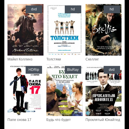
dvd
hd
hd
Майкл Коллинз
Толстяки
Скеллиг
HDRip
BluRay
dvd
Папе снова 17
Будь что будет
Проклятый Юнайтед