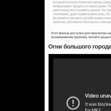
который пытался покончить жизнь само
выбрасывает бродягу из своего дома. По
цветочнице восстановить зрение. Но так
способами, даже подметанием улиц. Но с
Вы можете смотреть онлайн романтичес
качестве, абсолютно бесплатно и без р
Этот фильм доступен для просмотра на i
возникновения проблем, читайте разде
Огни большого города