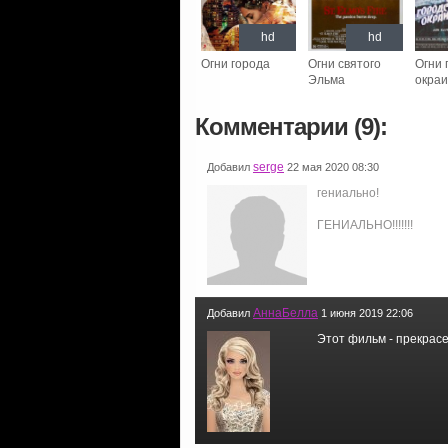
hd
hd
Огни города
Огни святого
Огни 
Эльма
окра
Комментарии (9):
serge
Добавил
22 мая 2020 08:30
гениально!
ГЕНИАЛЬНО!!!!!!!
АннаБелла
Добавил
1 июня 2019 22:06
Этот фильм - прекрасе