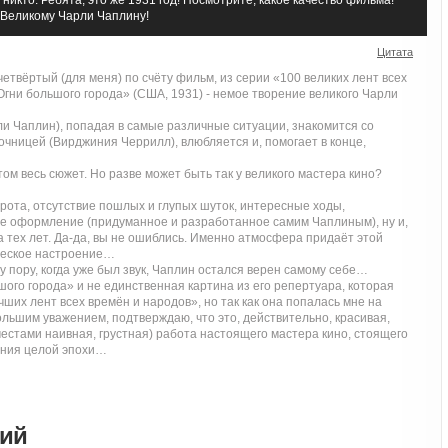
Великому Чарли Чаплину!
Цитата
етвёртый (для меня) по счёту фильм, из серии «100 великих лент всех
Огни большого города» (США, 1931) - немое творение великого Чарли
и Чаплин), попадая в самые различные ситуации, знакомится со
чницей (Вирджиния Черрилл), влюбляется и, помогает в конце,
этом весь сюжет. Но разве может быть так у великого мастера кино?
рота, отсутствие пошлых и глупых шуток, интересные ходы,
ое оформление (придуманное и разработанное самим Чаплиным), ну и,
 тех лет. Да-да, вы не ошиблись. Именно атмосфера придаёт этой
ческое настроение…
ту пору, когда уже был звук, Чаплин остался верен самому себе…
ого города» и не единственная картина из его репертуара, которая
учших лент всех времён и народов», но так как она попалась мне на
 большим уважением, подтверждаю, что это, действительно, красивая,
естами наивная, грустная) работа настоящего мастера кино, стоящего
ения целой эпохи…
рий