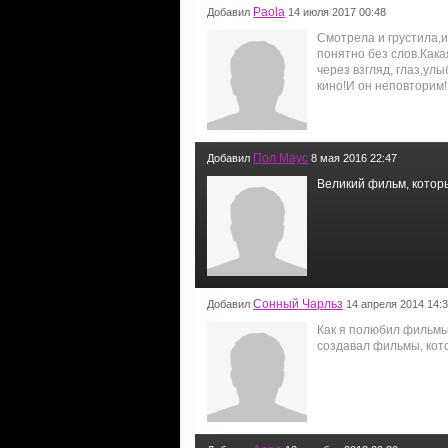
Paola
Добавил
14 июля 2017 00:48
Смотрела и грустила,и
понятно без слов.Как
через взгляд, глаз,ул
кино!И он неповторим!
Пол Маус
Добавил
8 мая 2016 22:47
Великий фильм, котор
Сонный Чарльз
Добавил
14 апреля 2014 14:
Как я полюбил фильмы
создавал фильмы, кот