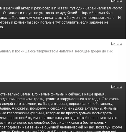
Цитата
!! Великий актер и режиссер!!! И кстати, тут один баран написал что-то
.. Он может и клоун, но уж точно не иудейский... Чарли Чаплин был
е знал... Прежде чем чепуху писать, хоть бы уточнил предварительно... И
треть и комменты свои поганые тут оставлять, если заранее не
во.
Цитата
анному и восхищаюсь творчеством Чаплина, несущее добро до сих
Цитата
ствительно Велик! Его немые фильмы и сейчас, в наше время,
 когда начинаешь смотреть, целиком погружаешься в те годы. Это очень
 людей того времени, их быт, интересы, переживания, обстановку,
бавно. А сюжеты, по-моему, и сегодня очень даже актуальны. Фильмы
ные классические фильмы, которые не просто должен посмотреть
ием просто необходимо знакомиться уже в детстве! и пересматривать
му что так легко, дружелюбно, без лишних слов и без мудреных
преподнести нам течение обычной человеческой жизни, пожалуй, кроме
никто. Ребята, это же 1931 год! Посмотрите, какое качество фильма!