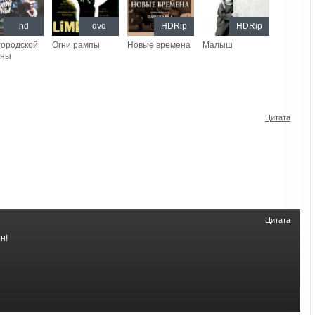
hd
dvd
HDRip
HDRip
городской
Огни рампы
Новые времена
Малыш
ины
Цитата
Цитата
н!