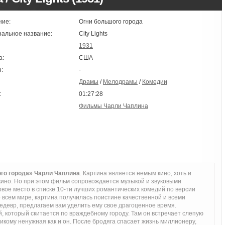
ние:
Огни большого города
нальное название:
City Lights
1931
а:
США
:
-
Драмы
/
Мелодрамы
/
Комедии
:
01:27:28
Фильмы Чарли Чаплина
го города» Чарли Чаплина
. Картина является немым кино, хоть и
кино. Но при этом фильм сопровождается музыкой и звуковыми
ое место в списке 10-ти лучших романтических комедий по версии
 всем мире, картина получилась поистине качественной и всеми
едевр, предлагаем вам уделить ему свое драгоценное время.
, который скитается по враждебному городу. Там он встречает слепую
никому ненужная как и он. После бродяга спасает жизнь миллионеру,