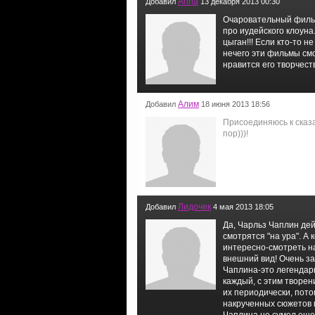
Anna
Добавил
13 декабря 2013 00:30
Очаровательный фильм!
про иудейского клоуна.
цыган!!! Если кто-то н
нечего эти фильмы смо
нравится его творчест
Алим
Добавил
18 июня 2013 18:56
Присоединяюсь к сказ
пор)))!
Лидочек
Добавил
4 мая 2013 18:05
Да, Чарльз Чаплин дей
смотрятся "на ура". А
интересно-смотреть на
внешний вид! Очень за
Чаплина-это легендар
каждый, с этим творен
их периодически, пото
накрученных сюжетов 
Чаплина не сумел еще 