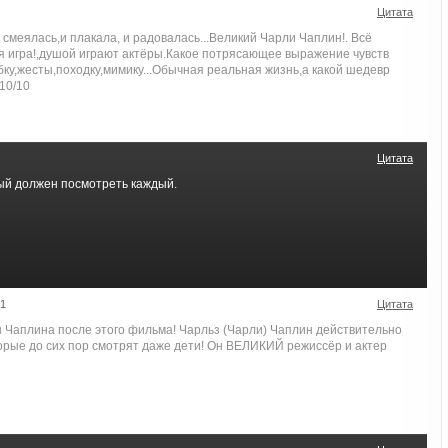
Цитата
 смеялась,и плакала, и радовалась...Великий Чарли Чаплин!. Всё
ая игра!,душой играют актёры.Какое потрясающее выражение чувств
ыбку,жесты,походку,мимику...Обычная реальная жизнь,а какой шедевр
10/10
Цитата
ый должен посмотреть каждый.
31
Цитата
 Чаплина после этого фильма! Чарльз (Чарли) Чаплин действительно
орые до сих пор смотрят даже дети! Он ВЕЛИКИЙ режиссёр и актер