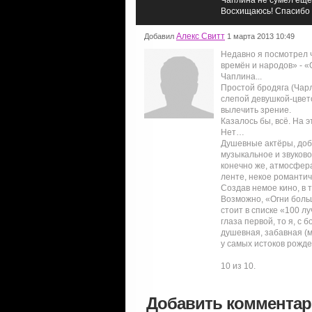
Восхищаюсь! Спасибо 
Алекс Свитт
Добавил
1 марта 2013 10:49
Недавно я посмотрел ч
времён и народов» - «
Чаплина...
Простой бродяга (Чарл
слепой девушкой-цвето
вылечить зрение.
Казалось бы, всё. На 
Нет…
Душевные актёры, доб
музыкальное и звуков
конечно же, атмосфера
ленте, некое романти
Создав немое кино, в 
Возможно, «Огни больш
стоит в списке «100 л
глаза первой, то я, с
душевная, забавная (м
у самых истоков рожд
10 из 10.
Добавить коммента