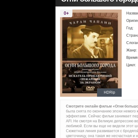
Назва
Ориги
Год:
Стран
Слоган
Жанр:
Время
Цикл:
HDRip
Смотрите онлайн фильм «Огни большо
была снята по окончанию эпохи немого 
эффектами. Сейчас фильм занимает перв
AFI. Не смотря на Великую депрессию во
любимой. Если вы еще не видели этот ш
Сюжетная линия развивается с бродягой
цветочницу, она такая же несчастная и 