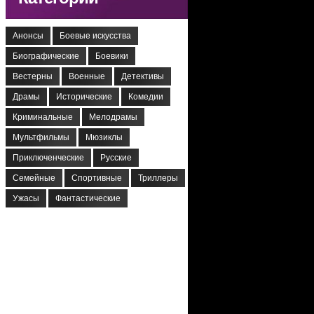
Анонсы
Боевые искусства
Биографические
Боевики
Вестерны
Военные
Детективы
Драмы
Исторические
Комедии
Криминальные
Мелодрамы
Мультфильмы
Мюзиклы
Приключенческие
Русские
Семейные
Спортивные
Триллеры
Ужасы
Фантастические