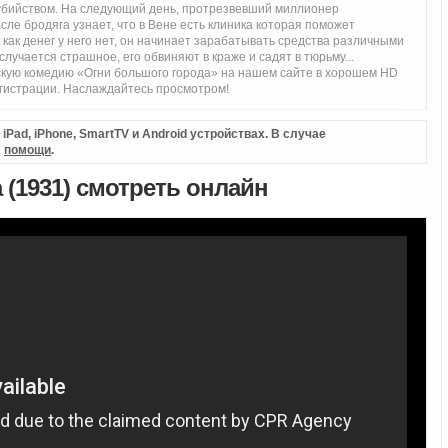
убийством. На следующий день, протрезвевший миллионер
сле бродяга узнает, что в Вене есть клиника которая поможет
 как денег у него нет, он начинает зарабатывать средства различными
лучается страшное, его обвиняют в краже и садят в тюрьму...
кую комедию «Огни большого города» на нашем сайте в хорошем HD
егистрации. Наслаждайтесь просмотром!
Pad, iPhone, SmartTV и Android устройствах. В случае
л
помощи
.
 (1931) смотреть онлайн