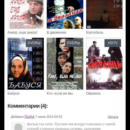
Анкор, еще анкор!
В движении
Коктебель
DVDRip
DVDRip
HDTV
Бабуся
Кто, если не мы
Окраина
Комментарии (4):
Sasha
Добавил
7 июля 2014 04:23
Цитата
фильм так себе. Русские как всегда показаны с самой
плохой стороны-пьяницы,гулемы, склочники ,