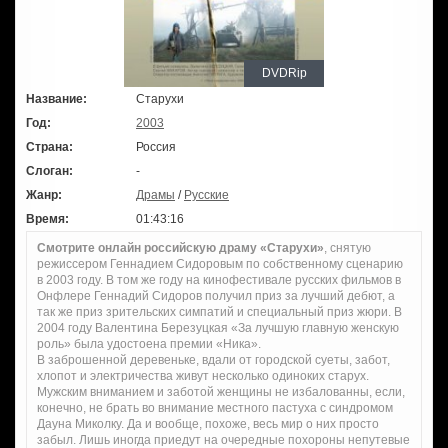
DVDRip
Название:
Старухи
Год:
2003
Страна:
Россия
Слоган:
-
Жанр:
Драмы
/
Русские
Время:
01:43:16
Смотрите онлайн российскую драму «Старухи»
, снятую
режиссером Геннадием Сидоровым по собственному сценарию
в 2003 году. В том же году на кинофестивале русских фильмов в
Онфлере Геннадий Сидоров получил приз за лучший дебют, а
так же приз зрительских симпатий и специальный приз жюри. В
2004 году Валентина Березуцкая «За лучшую главную женскую
роль» была удостоена премии «Ника».
В заброшенной деревеньке, вдали от городской суеты, забот,
хлопот и электричества живут несколько одиноких старух.
Мужским вниманием и заботой женщины не избалованны, если,
конечно, не брать во внимание местного пастуха с синдромом
Дауна Миколку. Да и вообще, похоже, весь мир о них просто
забыл. Лишь иногда приедут на очередные похороны непутевые