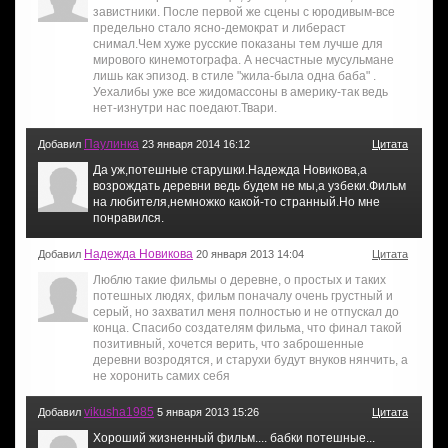
завистники. После первой же сцены с юродивым-все
предельно стало ясно-демократ и либераст
снимал.Чем хуже русские показаны тем лучше для
мирового кинемотографа. А несчастные мусульмане
лишь как эпизод. в стиле "жила-была одна баба" .
Уехалибы уже все жидомассоны в америку-так ведь
нет-изнутри нас поедают.Твари.
Паулинка
Добавил
23 января 2014 16:12
Цитата
Да уж,потешные старушки.Надежда Новикова,а
возрождать деревни ведь будем не мы,а узбеки.Фильм
на любителя,немножко какой-то странный.Но мне
понравился.
Надежда Новикова
Добавил
20 января 2013 14:04
Цитата
Люблю такие фильмы о деревне, о простых и таких
потешных людях, фильм поначалу очень грустный и
серый, но захватил меня полностью и не отпускал до
конца. Спасибо создателям фильма, что финал такой
позитивный, хочется верить, что заброшенные
деревни возродятся, и старухи будут внуков нянчить, а
не хоронить самих себя
vikusha1985
Добавил
5 января 2013 15:26
Цитата
Хороший жизненный фильм.... бабки потешные...