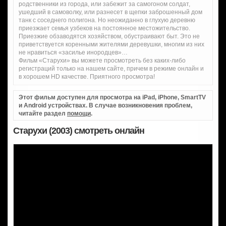
родственники из города, или забежит за самогоном солдат,
ушедший в самоволку, или разнесет в щепки заброшенный дом
танк с соседнего полигона. Но неожиданно в глухую деревню
приезжает семья узбеков на постоянное местожительство.
Приезжие обзаводятся хозяйством, обустраивают быт. Это не
приветствуется коренными жителями деревушки, многим из них
не нравиться «засилье инородцев»…
Фильм «Старухи» вы можете просмотреть без каких-либо
регистраций только на нашем сайте, причем в режиме онлайн и
в хорошем HD качестве. Приятного просмотра!
Этот фильм доступен для просмотра на iPad, iPhone, SmartTV
и Android устройствах. В случае возникновения проблем,
читайте раздел
помощи
.
Старухи (2003) смотреть онлайн