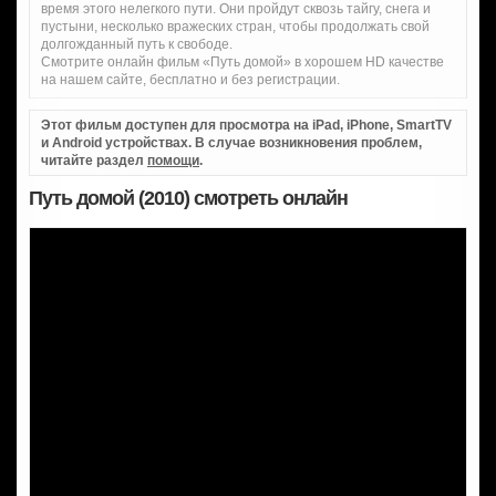
время этого нелегкого пути. Они пройдут сквозь тайгу, снега и
пустыни, несколько вражеских стран, чтобы продолжать свой
долгожданный путь к свободе.
Смотрите онлайн фильм «Путь домой» в хорошем HD качестве
на нашем сайте, бесплатно и без регистрации.
Этот фильм доступен для просмотра на iPad, iPhone, SmartTV
и Android устройствах. В случае возникновения проблем,
читайте раздел
помощи
.
Путь домой (2010) смотреть онлайн