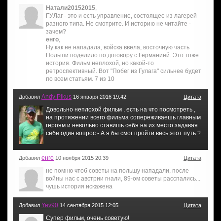
Натали20152015
,
ГУЛаг - это и есть управление, состоящее из лагерей
разного типа. Не смотрите. И историю не читайте -
зачем?
енго
,
Ну как не нападала, войска ввела, восточную часть
Польши поделило по договору с Германией. Это тоже
история. Фильм неплохой, но какой-то
ретроспективный. Вот "Побег из Гулага" сильнее будет
по всем статьям. 7 из 10
Andy Pikus
Добавил
16 января 2016 19:42
Цитата
Довольно неплохой фильм , есть на что посмотреть ,
на протяжении всего фильма сопереживаешь главным
героям и невольно ставишь себя на их место задавая
себе один вопрос - А я бы смог пройти весь этот путь ?
енго
Добавил
10 ноября 2015 20:39
Цитата
не помню чтоб советы на польшу нападали, после
войны нас с австрии гнали, 89-ом советы расспались...
чушь история искажена
Yev90
Добавил
14 сентября 2015 12:05
Цитата
Супер фильм, очень советую!