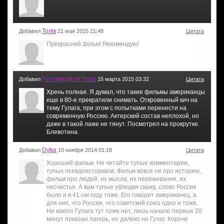
Толiк
Добавил
21 мая 2015 21:48
Цитата
Прекрасний фiльм! Рекомендую!
ГолливудАгитПроп
Добавил
15 марта 2015 03:32
Цитата
Хрень полная. Я думал, что такие фильмы американцы
еще в 80-е прекратили снимать. Откровенный кич на
тему Гулага, при этом с попытками перенести на
современную Россию. Актерский состав неплохой, но
даже в такой лаже не тянут. Посмотрел на прокрутке.
Блевотина.
Dyba
Добавил
10 ноября 2014 01:18
Цитата
Хороший фильм. Не читайте тупые комментарии,
тупых псевдоисториков. Фильм вовсе не про историю,
фильм про людей, их мысли, их переживания, их
несчастья. А вам тупые ублюдки скажу, слово Россия
было и в 41-ом году тоже. Его говорит американец, а
для них, что Россия, что советский союз одно и тоже.
Ни какого Гулага тут тоже нет, лишь начало первые 20
минут показан лагерь, но далеко не Гулаг. Короче