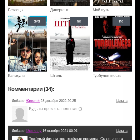
Беглецы
Дивергент
Мой путь
dvd
hd
hd
Каникулы
Штиль
Турбулентность
Комментарии (34):
Євгеній
Добавил
28 декабря 2022 20:25
Цитата
Будь ты проклята немытая (((
Demetriy
Добавил
16 октября 2021 00:01
Цитата
Тяжёлый фильм про тяжёлые времена. Сквозь снега,