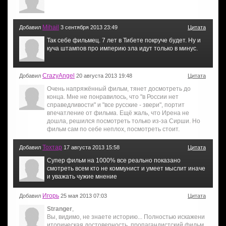
Mihail
Добавил
3 сентября 2013 23:49
Цитата
Так себе фильмец. 7 лет в Тибете покруче будет. Ну и
куча штампов про империю зла идут только в минус.
CrazyAngel
Добавил
20 августа 2013 19:48
Цитата
Очень напряжённый фильм, тянет досмотреть до
конца. Мне не понравилось, что "в России нет
справедливости" и "все русские - звери", портит
впечатление от фильма. Ещё жаль, что Ирена не
дошла, решился посмотреть только из-за Сирши. Но
фильм сам по себе неплох, посмотреть стоит.
Тохтар
Добавил
17 августа 2013 15:58
Цитата
Супер фильм на 1000% все реально показано
смотреть всем кто не коммунист и умеет мыслит иначе
и уважать чужие мнение
Игорь
Добавил
25 мая 2013 07:03
Цитата
Stranger
,
Вы, видимо, не знаете историю... Полностью искажени
иторическая достоверность. пропагандистский фильм,