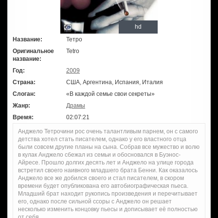
hd
Название:
Тетро
Оригинальное
Tetro
название:
Год:
2009
Страна:
США, Аргентина, Испания, Италия
Слоган:
«В каждой семье свои секреты»
Жанр:
Драмы
Время:
02:07:21
Анджело Тетрочини рос очень талантливым парнем, он с самого
детства хотел стать писателем, однако у его властного отца
были совсем другие планы на сына. Собрав все мужество и волю
в кулак Анджело сбежал из семьи и обосновался в Буэнос-
Айресе. Прошло долгих десять лет и Анджело на улице города
встретил своего наивного младшего брата Бенни. Как оказалось
Анджело все же добился своего и стал писателем, в скором
времени будет опубликована его автобиографическая пьеса.
Младший брат находит рукопись произведения и перечитывает
его, однако после сильной ссоры с Анджело он решает
несколько изменить концовку пьесы и дописывает её полностью
от себя...