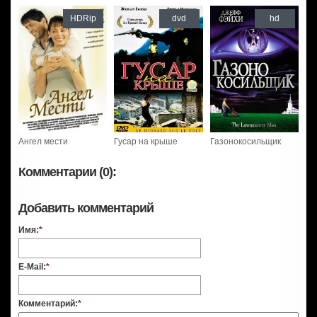
HDRip
dvd
hd
Ангел мести
Гусар на крыше
Газонокосильщик
Комментарии (0):
Добавить комментарий
Имя:
*
E-Mail:
*
Комментарий:
*