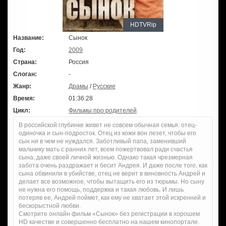
HDTVRip
Название:
Сынок
Год:
2009
Страна:
Россия
Слоган:
-
Жанр:
Драмы
/
Русские
Время:
01:36:28
Цикл:
Фильмы про родителей
В российской глубинке живет не совсем обычная семья: отец-
одиночка и сын-подросток. Отец из кожи вон лезет, чтобы его
сын ни в чем не нуждался. Заботливый папа, заменивший
мальчику мать с ранних лет, всем пожертвовал ради счастья
сына, даже своей личной жизнью. Однако такая чрезмерная
забота очень раздражает и бесит Андрея. И даже после того, как
сына обвинили в убийстве, отец не верит в виновность Андрей и
делает все возможное, чтобы вытащить его из тюрьмы. Но сыну
не нужна его помощь, поддержка и такая любовь. И лишь
потеряв ее, Андрей поймет, как ему не хватает этой искренней и
бескорыстной любви.
Смотрите онлайн фильм «Сынок» без регистрации в хорошем
HD качестве и совершенно бесплатно на нашем кинопортале.