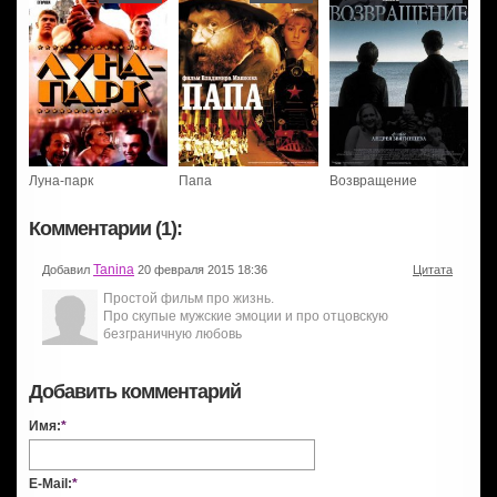
Луна-парк
Папа
Возвращение
Комментарии (1):
Tanina
Добавил
20 февраля 2015 18:36
Цитата
Простой фильм про жизнь.
Про скупые мужские эмоции и про отцовскую
безграничную любовь
Добавить комментарий
Имя:
*
E-Mail:
*