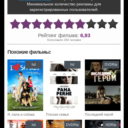
Минимальное количество рекламы для
зарегистрированных пользователей.
Рейтинг фильма:
6,93
Голосовало 262 человек
Похожие фильмы:
hd
hd
DVDRip
Я, папа и собака
Плохая семья
Последний герой
hd
DVDRip
HDRip