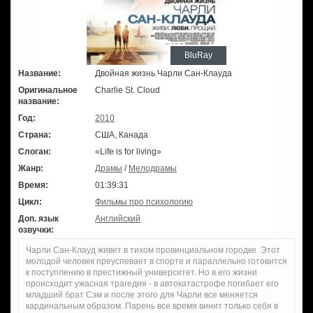
BluRay
Название:
Двойная жизнь Чарли Сан-Клауда
Оригинальное
Charlie St. Cloud
название:
Год:
2010
Страна:
США, Канада
Слоган:
«Life is for living»
Жанр:
Драмы
/
Мелодрамы
Время:
01:39:31
Цикл:
Фильмы про психологию
Доп. язык
Английский
озвучки:
Чарли Сан-Клауд живет в тихом провинциальном городке. Этот
молодой человек преуспевает в спорте и параллельно готовится
к поступлению в престижный университет. Но в его жизни
происходит ужасная трагедия - в автокатастрофе погибает его
младший брат Сэм и после этого для Чарли все меняется
кардинальным образом. Парень все время винит только себя в