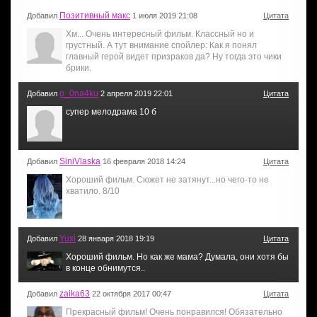
Позитивный макс
Добавил
1 июля 2019 21:08
Цитата
Хм... Очень интересный фильм. Классный но и
грустный. А тут внимание спойлер: Как я понял
главный герой видет призраков да? Ну тогда это чики
брики.
o_0na4ku
Добавил
2 апреля 2019 22:01
Цитата
супер мелодрама 10 б
SiniVlaska
Добавил
16 февраля 2018 14:24
Цитата
Хороший фильм. Сюжет не затянут...но чего-то не
хватило. 8/10
Yuxi
Добавил
28 января 2018 19:19
Цитата
Хороший фильм. Но как же мама? Думала, они хотя бы
в конце обнимутся..
zaika63
Добавил
22 октября 2017 00:47
Цитата
Прекрасный фильм! Очень понравился! Обязательно