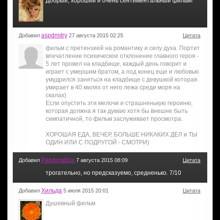
Добрый, хороший и очень сентиментальный фильм!
aspdmitry
Добавил
27 августа 2015 02:25
Цитата
фильм с претензией на романтику и силу духа. Портит
впечатление психическое отклонение главного героя -
5 лет провел на кладбище, каждый день говорит и
играет с умершим братом, а под конец еще и любовью
умудрился заняться на кладбище с девушкой которая
умирает в 40 милях от него лежа среди моря на
скалах)
Если опустить эти мелочи и страшненькую героиню,
которая должна я так думаю хотя бы внешне быть
симпатичной, то фильм заслуживает просмотра.
ХОРОШАЯ ЕДА, ВЕЧЕР, БОЛЬШЕ НИКАКИХ ДЕЛ и ТЫ
ОДИН ИЛИ С ПОДРУГОЙ - СМОТРИ)
PandoraBox
Добавил
7 августа 2015 08:09
Цитата
трогательно, но предсказуемо, средненько. 7/10
Хильда
Добавил
5 июля 2015 20:01
Цитата
Душевный фильм