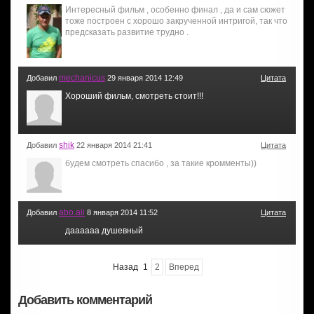
Интересный фильм , особенно финал , да и сам сюжет
тоже построен с хорошо закрученной интригой, так что
предсказать развитие трудно .
mechanicus
Добавил
29 января 2014 12:49
Цитата
Хороший фильм, смотреть стоит!!!
shik
Добавил
22 января 2014 21:41
Цитата
будем смотреть спасибо , за такие кромменты))
abo.aii
Добавил
8 января 2014 11:52
Цитата
даааааа душевный
Назад
1
2
Вперед
Добавить комментарий