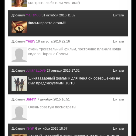
смотрите любители мистики!)
malish88
Добавил
31 октября 2016 11:52
Цитата
Фильм просто огонь!!!
rregry
Добавил
18 августа 2016 22:16
Цитата
очень трогательный фильм, постоянно плакала когда
видела Чарли с Сэмом
JulianaLove
Добавил
27 января 2016 17:32
Цитата
Шикааааарный фильм и для меня он совершенно не
был предсказуемым! 10/10
Bareth
Добавил
7 декабря 2015 16:51
Цитата
Очень советую посмотреть!
IrenK
Добавил
6 октября 2015 18:57
Цитата