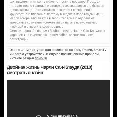
случившемся и никак не может отпустить прошлое. Проходит
пять лет после трагедии и в городок возвращается его бывшая
одноклассница, Тесс. Девушка готовится к совершению
кругосветного плавания, поэтому выходит в море каждый день.
Чарли вскоре влюбляется в Тесс и теперь его одолевают
тревожные сомнения - сможет ли он начать новую жизнь с
любимой и отпустить свое прошлое.
Смотрите онлайн фильм «Двойная жизнь Чарли Сан-Клауда» в
хорошем HD качестве на нашем сайте, бесплатно и без
регистрации.
Этот фильм доступен для просмотра на iPad, iPhone, SmartTV
и Android устройствах. В случае возникновения проблем,
читайте раздел
помощи
.
Двойная жизнь Чарли Сан-Клауда (2010)
смотреть онлайн