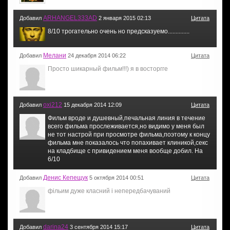
ARHANGEL333AD
Добавил
2 января 2015 02:13
Цитата
8/10 трогательно очень но предсказуемо..............
Мелани
Добавил
24 декабря 2014 06:22
Цитата
Просто шикарный фильм!!!) я в восторгге
oxi212
Добавил
15 декабря 2014 12:09
Цитата
Фильм вроде и душевный,печальная линия в течение
всего фильма прослеживается,но видимо у меня был
не тот настрой при просмотре фильма,поэтому к концу
фильма мне показалось что попахивает клиникой,секс
на кладбище с привидением меня вообще добил. На
6/10
Денис Кепещук
Добавил
5 октября 2014 00:51
Цитата
фільим дуже класний і непередбачуваний
darina24
Добавил
3 сентября 2014 15:17
Цитата