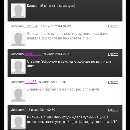
Классный,можно всплакнуть)
Евгения
Добавил
31 августа 2014 04:02
Цитата
Фильм просто супер в некоторых моментах даже
плакала смотрите не пожалеете ☺☺☺
kamishova
Добавил
29 июля 2014 22:31
Цитата
С Заком Эфроном и секс на кладбище не выглядит
дико.
petr_56
Добавил
29 июля 2014 12:36
Цитата
Душевный фильм:) я аж пару раз сплакнул)
Al
Добавил
8 июля 2014 02:30
Цитата
Фильм не о чем, весь фидь ждала кульминации, а
оказалось конец уже, в общем фигня, ну так норм, 4/10