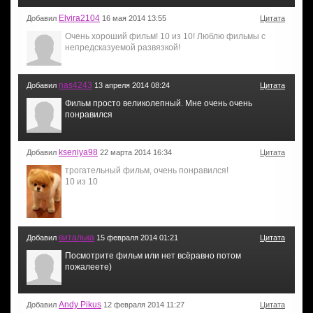
Elvira2104
Добавил
16 мая 2014 13:55
Цитата
Очень хороший фильм! 10 из 10! Люблю фильмы с
непредсказуемой развязкой!
nas4243
Добавил
13 апреля 2014 08:24
Цитата
Фильм просто великолепный. Мне очень очень
понравился
kseniya98
Добавил
22 марта 2014 16:34
Цитата
трогательный фильм, очень понравился!
10 из 10
виталька
Добавил
15 февраля 2014 01:21
Цитата
Посмотрите фильм или нет всёравно потом
пожалеете)
Andy Pikus
Добавил
12 февраля 2014 11:27
Цитата