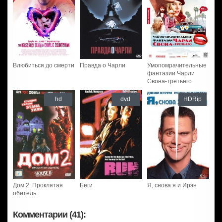
Влюбиться до смерти
Правда о Чарли
Умопомрачительные
фантазии Чарли
Свона-третьего
hd
dvd
HDRip
Дом 2: Проклятая
Беги
Я, снова я и Ирэн
обитель
Комментарии (41):