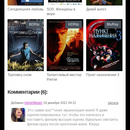
Сегодняшняя любовь
SOS: Женщины в
Дикий ангел
море
BDRip
HDRip
BluRay
Торговец сном
Талантливый мистер
Пункт назначения 3
Рипли
Комментарии (6):
more0kean
Добавил
19 декабря 2021 04:22
Цитата
Это самая аху^^нная экранизация книги! Я даже
зарегистрировалась тут, чтобы это написать и
поставить фильму высшую оценку. Идеально смотреть
фильм сразу после прочтения книги. Юхууу