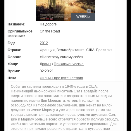
WEBRip
Название:
На дороге
Оригинальное
On the Road
название:
Год:
2012
Страна:
Франция, Великобритания, США, Бразилия
Слоган:
«Навстречу самому себе»
Жанр:
Драмы
/
Приключенческие
Время:
02:20:21
Цикл:
Фильмы про путешествия
События картины происходят в 1940-е годы в США.
Начинающий нью-йоркский писатель Сэл Парадайз после
смерти своего отца знакомится с очаровательным молодым
парнем по имени Дин Мориарти, который только что
освободился из тюремного заключения. Дин женат на милой
девушке по имени Марилу и уже через некоторое время эта
троица становится настоящими неразлучными друзьями. Сэл,
Дин и Марилу больше всего стремятся обрести полную свободу,
чтобы окончательно порвать с условностями и правилами. Для
этого они принимают решение отправиться в путешествие