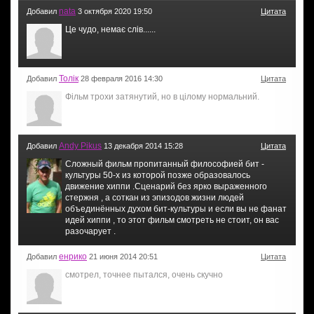
nata
Добавил
3 октября 2020 19:50
Цитата
Це чудо, немає слів......
Толiк
Добавил
28 февраля 2016 14:30
Цитата
Фiльм трохи затянутий, но в цiлому нормальний.
Andy Pikus
Добавил
13 декабря 2014 15:28
Цитата
Сложный фильм пропитанный философией бит -
культуры 50-х из которой позже образовалось
движение хиппи .Сценарий без ярко выраженного
стержня , а соткан из эпизодов жизни людей
объединённых духом бит-культуры и если вы не фанат
идей хиппи , то этот фильм смотреть не стоит, он вас
разочарует .
енрико
Добавил
21 июня 2014 20:51
Цитата
смотрел, точнее пытался, очень скучно