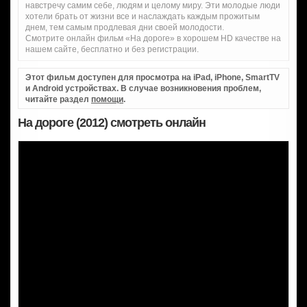
навстречу самим себе, людям и целому миру. Эти молодые люди
хотели брать от жизни все и наслаждать каждым прожитым
днем, тем самым продлевая дни своей молодости.
Смотрите онлайн фильм «На дороге» в хорошем HD качестве на
нашем сайте, бесплатно и без регистрации.
Этот фильм доступен для просмотра на iPad, iPhone, SmartTV
и Android устройствах. В случае возникновения проблем,
читайте раздел
помощи
.
На дороге (2012) смотреть онлайн