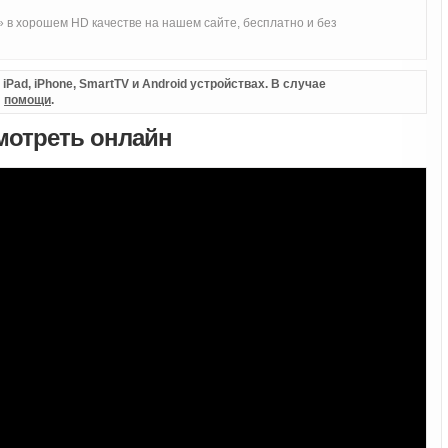
 в хорошем HD качестве на нашем сайте, бесплатно и без
Pad, iPhone, SmartTV и Android устройствах. В случае
л
помощи
.
смотреть онлайн