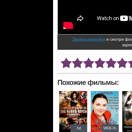
Зарегистрируйся
и смотри фил
заре
Похожие фильмы:
hd
WEB-DL