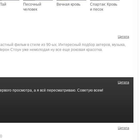
 Тай
Песочный
Вечная кровь
Спартак: Кровь
человек
и песок
Цитата
астный фильм в стиле из 90-ых. Интересный подбор актеров, музыка,
ерон Стоун уже немолодая ну все еще роковая красотка.
Цитата
ервого просмотра, а я всё пересматриваю. Советую всем!
Цитата
))