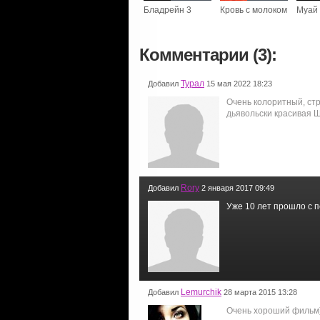
Бладрейн 3
Кровь с молоком
Муай
Комментарии (3):
Турал
Добавил
15 мая 2022 18:23
Очень колоритный, стр
дьявольски красивая Ш
Rory
Добавил
2 января 2017 09:49
Уже 10 лет прошло с п
Lemurchik
Добавил
28 марта 2015 13:28
Очень хороший фильм