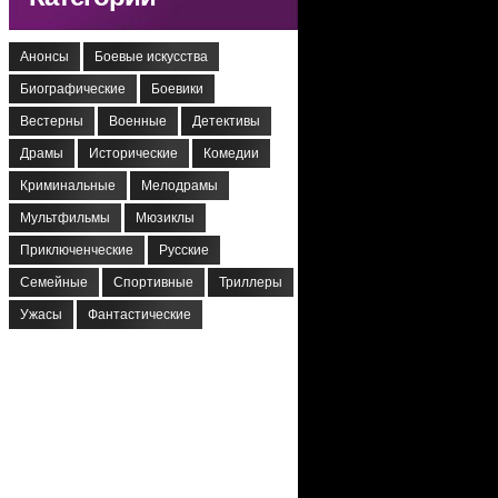
Анонсы
Боевые искусства
Биографические
Боевики
Вестерны
Военные
Детективы
Драмы
Исторические
Комедии
Криминальные
Мелодрамы
Мультфильмы
Мюзиклы
Приключенческие
Русские
Семейные
Спортивные
Триллеры
Ужасы
Фантастические