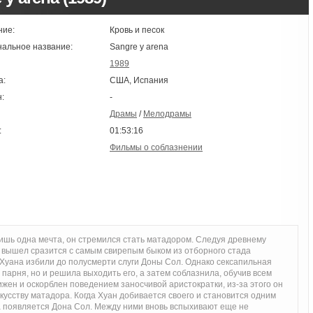
ние:
Кровь и песок
нальное название:
Sangre y arena
1989
а:
США, Испания
:
-
Драмы
/
Мелодрамы
:
01:53:16
Фильмы о соблазнении
лишь одна мечта, он стремился стать матадором. Следуя древнему
 и вышел сразится с самым свирепым быком из отборного стада
к Хуана избили до полусмерти слуги Доны Сол. Однако сексапильная
 парня, но и решила выходить его, а затем соблазнила, обучив всем
жен и оскорблен поведением заносчивой аристократки, из-за этого он
кусству матадора. Когда Хуан добивается своего и становится одним
ва появляется Дона Сол. Между ними вновь вспыхивают еще не