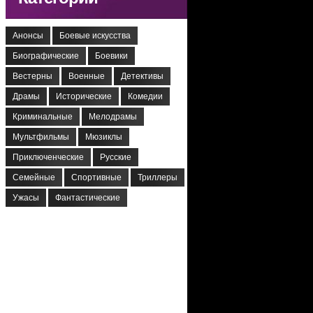
Анонсы
Боевые искусства
Биографические
Боевики
Вестерны
Военные
Детективы
Драмы
Исторические
Комедии
Криминальные
Мелодрамы
Мультфильмы
Мюзиклы
Приключенческие
Русские
Семейные
Спортивные
Триллеры
Ужасы
Фантастические