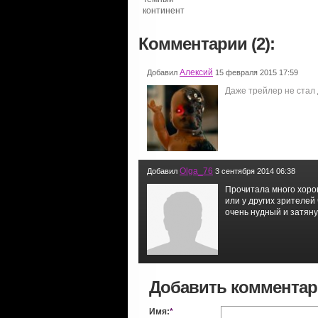
континент
Комментарии (2):
Алексий
Добавил
15 февраля 2015 17:59
Даже трейлер не стал 
Olga_76
Добавил
3 сентября 2014 06:38
Прочитала много хоро
или у других зрителей
очень нудный и затяну
Добавить коммента
Имя:
*