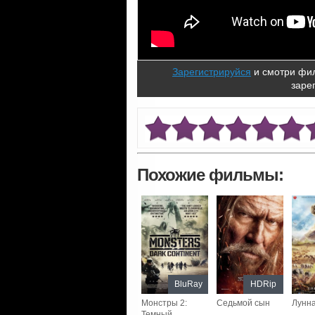
Зарегистрируйся
и смотри фил
заре
Похожие фильмы:
BluRay
HDRip
Монстры 2:
Седьмой сын
Лунна
Темный