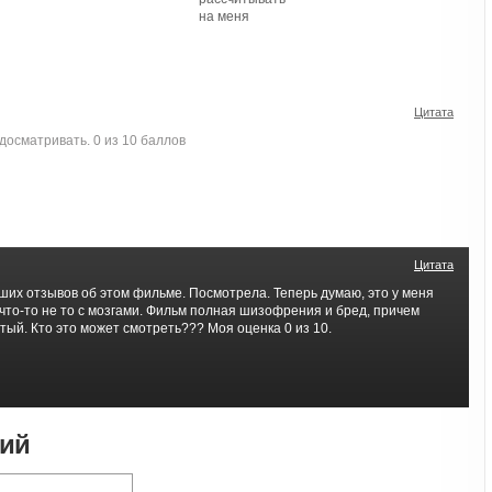
на меня
Цитата
досматривать. 0 из 10 баллов
Цитата
ших отзывов об этом фильме. Посмотрела. Теперь думаю, это у меня
 что-то не то с мозгами. Фильм полная шизофрения и бред, причем
тый. Кто это может смотреть??? Моя оценка 0 из 10.
рий