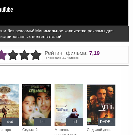
ьм без рекламы! Минимальное количество рекламы для
гистрированных пользователей.
Рейтинг фильма:
7,19
Голосовало 21 человек
dvd
hd
hd
DVDRip
я гора
Седьмой
Можешь
Седьмой день
рассчитывать