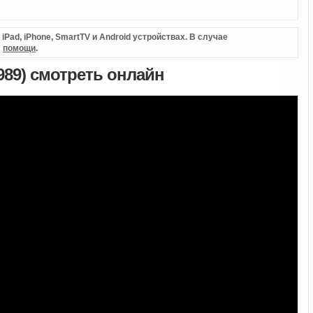
Pad, iPhone, SmartTV и Android устройствах. В случае
л
помощи
.
989) смотреть онлайн