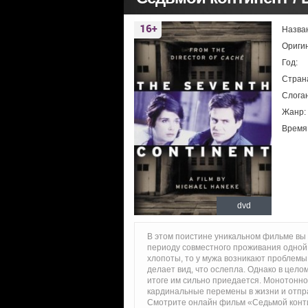
Назва
Ориги
Год:
Стран
Слоган
Жанр:
Время
dvd
В этом поистине уникальном фильме вы 
периоду совместного проживания одной 
хлопоты, то у мужа возникают проблемы 
делает вид, что ослепла. Однако в цело
итоге им сильно приедается. Монотонно
кардинальные перемены в жизни и отпр
Смотрите онлайн фильм «Седьмой конти