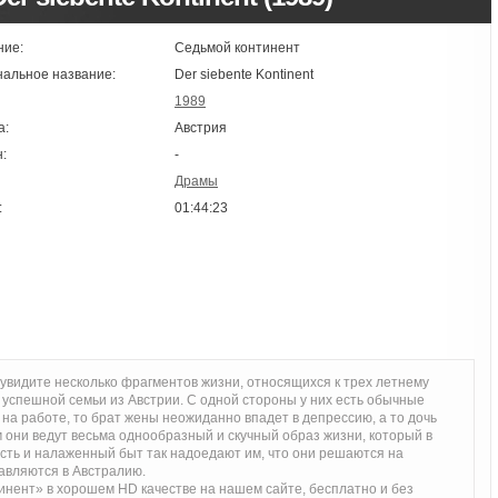
ние:
Седьмой континент
нальное название:
Der siebente Kontinent
1989
а:
Австрия
:
-
Драмы
:
01:44:23
увидите несколько фрагментов жизни, относящихся к трех летнему
успешной семьи из Австрии. С одной стороны у них есть обычные
на работе, то брат жены неожиданно впадет в депрессию, а то дочь
м они ведут весьма однообразный и скучный образ жизни, который в
сть и налаженный быт так надоедают им, что они решаются на
авляются в Австралию.
нент» в хорошем HD качестве на нашем сайте, бесплатно и без