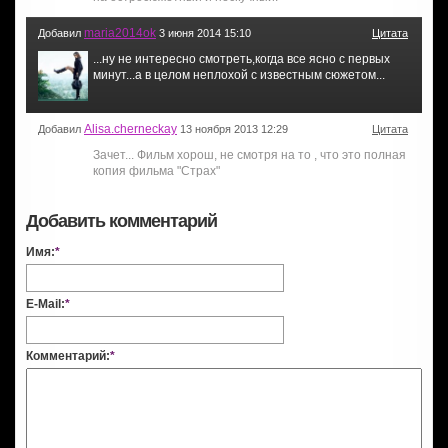
maria2014ok
Добавил
3 июня 2014 15:10
Цитата
...ну не интересно смотреть,когда все ясно с первых
минут...а в целом неплохой с известным сюжетом...
Alisa.cherneckay
Добавил
13 ноября 2013 12:29
Цитата
Зачет... Фильм хорош, не смотря на то , что это полная
копия фильма "Страх"
Добавить комментарий
Имя:
*
E-Mail:
*
Комментарий:
*