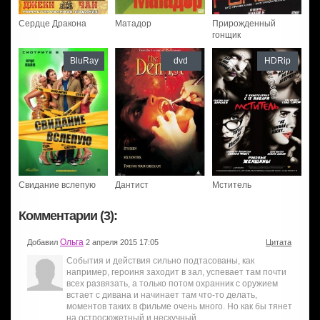
Сердце Дракона
Матадор
Прирожденный
гонщик
BluRay
dvd
HDRip
Свидание вслепую
Дантист
Мститель
Комментарии (3):
Ольга
Добавил
2 апреля 2015 17:05
Цитата
События и действия сильно подтасованы, как
например, героиня заходит в зал, успевает там почти
всех развязать, а только потом охранник с оружием
встает с дивана и начинает там что-то делать,
моментов таких в фильме очень много. Но как бы тянет
на остросюжетный и нескучный.