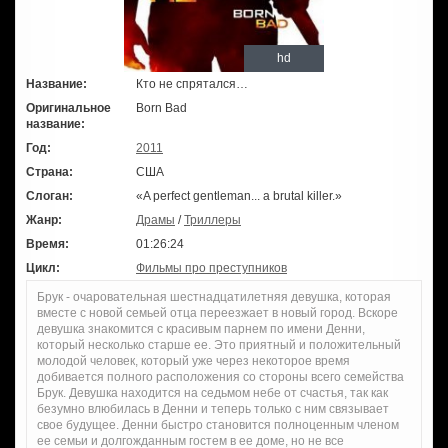
hd
Название:
Кто не спрятался…
Оригинальное
Born Bad
название:
Год:
2011
Страна:
США
Слоган:
«A perfect gentleman... a brutal killer.»
Жанр:
Драмы
/
Триллеры
Время:
01:26:24
Цикл:
Фильмы про преступников
Брук - очаровательная шестнадцатилетняя девушка, которая
вместе с новой семьей отца переезжает в новый город. Вскоре
девушка знакомится с красивым парнем по имени Денни,
который несколько старше ее. Это приятный и положительный
молодой человек, который уже через некоторое время
добивается полного расположения со стороны всего семейства
Брук. Девушка находится на седьмом небе от счастья, так как
безумно влюбилась в Денни и теперь только с ним связывает
свое будущее. Денни быстро становится полноценным членом
ее семьи и долгожданным гостем в ее доме, но не все