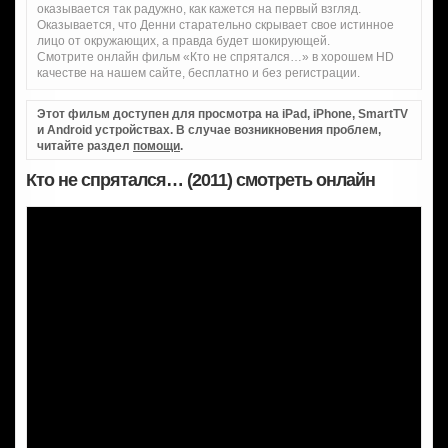
оказывается так радужно, как кажется на первый взгляд.
Оказывается, что Денни старательно скрывает свое истинное
лицо от окружающих, а правда будет шокирующей.
Смотрите онлайн фильм «Кто не спрятался…» в хорошем HD
качестве на нашем сайте, бесплатно и без регистрации.
Этот фильм доступен для просмотра на iPad, iPhone, SmartTV
и Android устройствах. В случае возникновения проблем,
читайте раздел
помощи
.
Кто не спрятался… (2011) смотреть онлайн