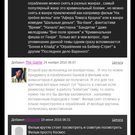
ограбление можно снять в разных жанрах , самый
популярный жанр это криминальный боевик , но можно
снять в жанре приключений как например фильм "На
гребне волны" или "Афера Томаса Крауна" или в жанре
комедии "Шальные деньги", "Ва-банк" , фантастики
"Время", "Начало",вестерна " Бандитки " даже
мелодрамы "Вне поля зрения" и "Криминальная
фишка от Генри". Только вот в чем вопрос , при
упоминание данной темы одним сразу вспоминается
"Бонни и Клайд" и "Ограбление на Бейкер-Стрит" а
другим "Последнее дело Вареного".
The Game
Добавил
24 ноября 2016 06:07
Цитата
Второй раз велосипед не изобретешь... И что то новое
придумать в ограблениях банков в фильме или
инкасаторов я думаю не получится. Я это для тех
критиков которые пишут тут "просто я считаю если
режиссер берет в работу "избитую" тему, то снять
нужно так что бы фильм запомнился , например
интересным подходом к теме". Фильм снят отлично в
плане перестрелок и ограблений. И вообще картина
получилась качественная.
Ибрагим
Добавил
19 июня 2016 06:31
Цитата
Фильм крутяк стоит посмотреть и советую посмотреть
Фильм просто Космос