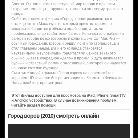
Бостон. Он показывает преступный мир города и при этом
сохраняет его лицо — крупного, важного и по-своему красивого
города.
События в сюжете фильма «Город воров» развивается в
столице штата Массачусетс, который приютил огромное
множество бандитов в области ограблений, а так же
профессиональных грабителей банков. Количество ограблений
банков в городе резко возросло и копы в шоке! Дуг Мак Рей —
обычный гражданин, который решил пойти по стопам отца и
стал главарем банды. Дуг и его команда становятся
неуязвимыми, неуловимыми грабителями банков. И как это
обычно бывает, очередное «дело» и прокол. У дуга начинается
бурный и страстный роман с заложницей, с которой он надеется
на новое светлое будущее...
Смотрите онлайн фильм «Город воров» на нашем сайте в
хорошем HD качестве без регистрации и абсолютно бесплатно.
Наслаждайтесь просмотром!
Этот фильм доступен для просмотра на iPad, iPhone, SmartTV
и Android устройствах. В случае возникновения проблем,
читайте раздел
помощи
.
Город воров (2010) смотреть онлайн