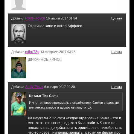
Rolls-Royce
Добавил
16 марта 2017 01:54
Цитата
Отличное кино и актёр Аффлек.
miho78g
Добавил
13 февраля 2017 03:18
Цитата
ШИКАРНОЕ КИНО!!!
Andy Pikus
Добавил
6 января 2017 22:20
Цитата
Цитата: The Game
И что то новое придумать в ограблениях банков в фильме
или инкассаторов я думаю не получится.
Да неужели ? По сути каждое ограбление банка - это и
есть что - то новое , ведь что бы ограбить банк и не
попасться надо действовать оригинально , изобретать
что-то новое , импровизировать , к тому же фильм про