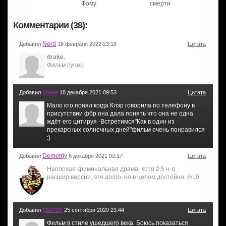
Фому
смерти
Комментарии (38):
Nord
Добавил
18 февраля 2022 23:18
Цитата
drake
,
Фильм супер
drake
Добавил
18 декабря 2021 09:53
Цитата
Мало кто понял когда Клэр говорила по телефону в
присутствии фбр она дала понять что она не одна
ждёт его цитируя -Встретимся"Как в один из
прекарсных солнечных дней"фильм очень понравился
:)
Demetriy
Добавил
6 декабря 2021 02:17
Цитата
Неплохая криминальная драма, хотя 2.5 ч. в
расшир.версии, это долго, но в целом достойно. 8/10
пвапвп
Добавил
25 сентября 2020 23:44
Цитата
Фильм в стиле ушедшего века. Боюсь показаться