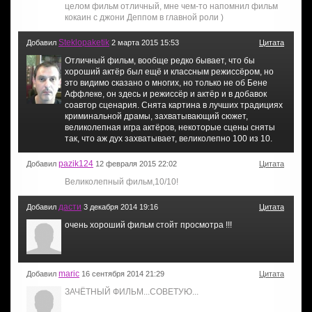
целом фильм отличный, мне чем-то напомнил фильм
кокаин с джони Деппом в главной роли )
Steklopaketik
Добавил
2 марта 2015 15:53
Цитата
Отличный фильм, вообще редко бывает, что бы
хороший актёр был ещё и классным режиссёром, но
это видимо сказано о многих, но только не об Бене
Аффлеке, он здесь и режиссёр и актёр и в добавок
соавтор сценария. Снята картина в лучших традициях
криминальной драмы, захватывающий сюжет,
великолепная игра актёров, некоторые сцены сняты
так, что аж дух захватывает, великолепно 100 из 10.
pazik124
Добавил
12 февраля 2015 22:02
Цитата
Великолепный фильм,10/10!
дасти
Добавил
3 декабря 2014 19:16
Цитата
очень хороший фильм стойт просмотра !!!
maric
Добавил
16 сентября 2014 21:29
Цитата
ЗАЧЁТНЫЙ ФИЛЬМ...СОВЕТУЮ...