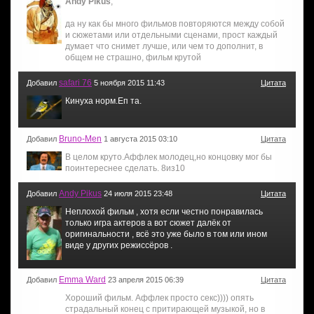
Andy Pikus
,
да ну как бы много фильмов повторяются между собой
и сюжетами или отдельными сценами, прост каждый
думает что снимет лучше, или чем то дополнит, в
общем не страшно, фильм крутой
safari 76
Добавил
5 ноября 2015 11:43
Цитата
Кинуха норм.Еп та.
Bruno-Men
Добавил
1 августа 2015 03:10
Цитата
В целом круто.Аффлек молодец,но концовку мог бы
поинтереснее сделать. 8из10
Andy Pikus
Добавил
24 июля 2015 23:48
Цитата
Неплохой фильм , хотя если честно понравилась
только игра актеров а вот сюжет далёк от
оригинальности , всё это уже было в том или ином
виде у других режиссёров .
Emma Ward
Добавил
23 апреля 2015 06:39
Цитата
Хороший фильм. Аффлек просто секс)))) опять
страдальный конец с притирающей музыкой, но в