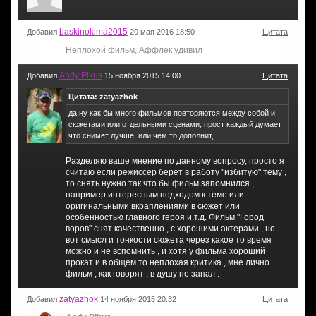
baskinokima2015
Добавил
20 мая 2016 18:50
Цитата
Неплохой фильм, Аффлек удивил
Andy Pikus
Добавил
15 ноября 2015 14:00
Цитата
Цитата: zatyazhok
да ну как бы много фильмов повторяются между собой и
сюжетами или отдельными сценами, прост каждый думает
что снимет лучше, или чем то дополнит,
Разделяю ваше мнение по данному вопросу, просто я
считаю если режиссер берет в работу "избитую" тему ,
то снять нужно так что бы фильм запомнился ,
например интересным подходом к теме или
оригинальными вкраплениями в сюжет или
особенностью главного героя и.т.д. Фильм "Город
воров" снят качественно , с хорошими актерами , но
вот смысл и тонкости сюжета через какое то время
можно и не вспомнить , и хотя у фильма хороший
прокат и в общем то неплохая критика , мне лично
фильм , как говорят , в душу не запал .
zatyazhok
Добавил
14 ноября 2015 20:32
Цитата