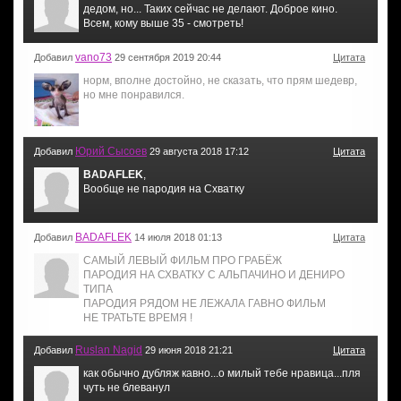
дедом, но... Таких сейчас не делают. Доброе кино.
Всем, кому выше 35 - смотреть!
vano73
Добавил
29 сентября 2019 20:44
Цитата
норм, вполне достойно, не сказать, что прям шедевр,
но мне понравился.
Юрий Сысоев
Добавил
29 августа 2018 17:12
Цитата
BADAFLEK
,
Вообще не пародия на Схватку
BADAFLEK
Добавил
14 июля 2018 01:13
Цитата
САМЫЙ ЛЕВЫЙ ФИЛЬМ ПРО ГРАБЁЖ
ПАРОДИЯ НА СХВАТКУ С АЛЬПАЧИНО И ДЕНИРО
ТИПА
ПАРОДИЯ РЯДОМ НЕ ЛЕЖАЛА ГАВНО ФИЛЬМ
НЕ ТРАТЬТЕ ВРЕМЯ !
Ruslan Nagid
Добавил
29 июня 2018 21:21
Цитата
как обычно дубляж кавно...о милый тебе нравица...пля
чуть не блеванул