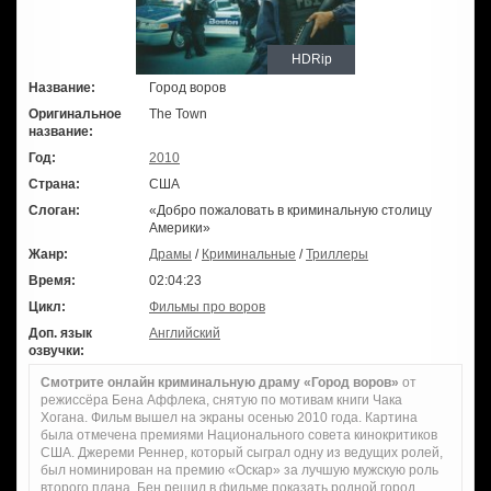
HDRip
Название:
Город воров
Оригинальное
The Town
название:
Год:
2010
Страна:
США
Слоган:
«Добро пожаловать в криминальную столицу
Америки»
Жанр:
Драмы
/
Криминальные
/
Триллеры
Время:
02:04:23
Цикл:
Фильмы про воров
Доп. язык
Английский
озвучки:
Смотрите онлайн криминальную драму «Город воров»
от
режиссёра Бена Аффлека, снятую по мотивам книги Чака
Хогана. Фильм вышел на экраны осенью 2010 года. Картина
была отмечена премиями Национального совета кинокритиков
США. Джереми Реннер, который сыграл одну из ведущих ролей,
был номинирован на премию «Оскар» за лучшую мужскую роль
второго плана. Бен решил в фильме показать родной город