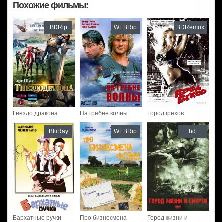
Похожие фильмы:
BDRip
WEBRip
BDRemux
Гнездо дракона
На гребне волны
Город грехов
BluRay
WEBRip
hd
Бархатные ручки
Про бизнесмена
Город жизни и