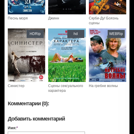
Песнь моря
Джинн
Скуби-Ду! Боязнь
сцены
HDRip
hd
WEBRip
Синистер
Сцены сексуального
На гребне волны
характера
Комментарии (0):
Добавить комментарий
Имя:
*