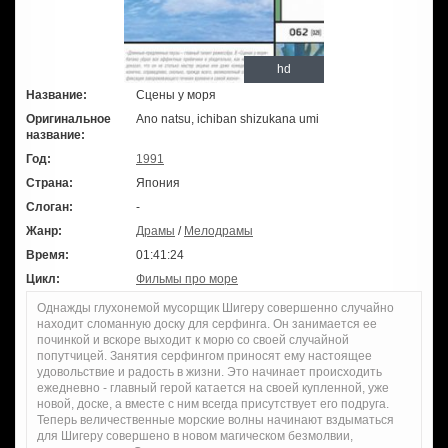
hd
Название:
Сцены у моря
Оригинальное
Ano natsu, ichiban shizukana umi
название:
Год:
1991
Страна:
Япония
Слоган:
-
Жанр:
Драмы
/
Мелодрамы
Время:
01:41:24
Цикл:
Фильмы про море
Однажды глухонемой мусорщик Шигеру совершенно случайно
находит сломанную доску для серфинга. Он занимается ее
починкой и вскоре выходит к морю со своей случайной
попутчицей. Занятия серфингом приносят ему настоящее
удовольствие и радость в жизни. Это начинает происходить
ежедневно - главный герой катается на своей купленной, уже
новой, доске, а вместе с ним всегда присутствует его подруга.
Теперь величественные морские волны начинают вздыматься
для Шигеру совершено в новом магическом безмолвии,