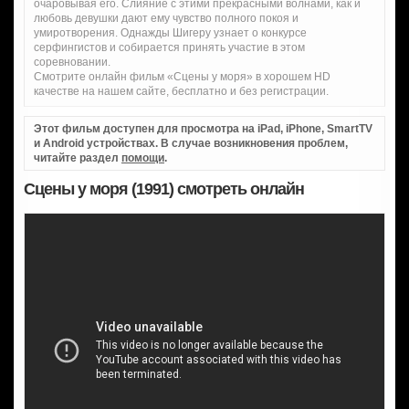
очаровывая его. Слияние с этими прекрасными волнами, как и
любовь девушки дают ему чувство полного покоя и
умиротворения. Однажды Шигеру узнает о конкурсе
серфингистов и собирается принять участие в этом
соревновании.
Смотрите онлайн фильм «Сцены у моря» в хорошем HD
качестве на нашем сайте, бесплатно и без регистрации.
Этот фильм доступен для просмотра на iPad, iPhone, SmartTV
и Android устройствах. В случае возникновения проблем,
читайте раздел
помощи
.
Сцены у моря (1991) смотреть онлайн