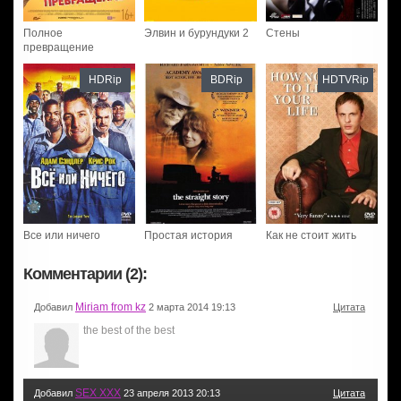
Полное
Элвин и бурундуки 2
Стены
превращение
HDRip
BDRip
HDTVRip
Все или ничего
Простая история
Как не стоит жить
Комментарии (2):
Miriam from kz
Добавил
2 марта 2014 19:13
Цитата
the best of the best
SEX XXX
Добавил
23 апреля 2013 20:13
Цитата