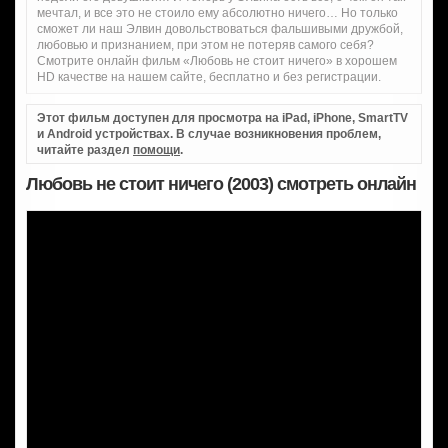
мечтал, и все это не стоило ему абсолютно ничего… Но только
сможет ли наш Элвин довольствоваться фальшивыми дружбой,
любовью и признанием, при этом не потеряв самого себя?
Смотрите онлайн фильм «Любовь не стоит ничего» в хорошем
HD качестве на нашем сайте, бесплатно и без регистрации.
Этот фильм доступен для просмотра на iPad, iPhone, SmartTV
и Android устройствах. В случае возникновения проблем,
читайте раздел
помощи
.
Любовь не стоит ничего (2003) смотреть онлайн