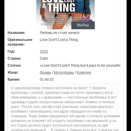
BluRay
Название:
Любовь не стоит ничего
Оригинальное
Love Don't Cost a Thing
название:
Год:
2003
Страна:
США
Слоган:
«Love Don't Cost A Thing but it pays to be yourself»
Жанр:
Драмы
/
Мелодрамы
/
Комедии
Время:
01:40:32
Старшекласснику Элвину постоянно не везет. У бедняги
проблемы с учебой, одноклассники не хотят принимать его в
свою компанию, а с девушками — постоянные проблемы! И вот
однажды судьба предоставила «везунчику» Элвину отличный
шанс. После того, как местная школьная «королева красоты»
разбивает свою машину, она вдруг обращается к нему за
помощью. Тогда Элвин предлагает ей сделку. Согласно условиям
договора он поможет ей уладить проблемы с ее машиной, а за
это Пэрис должна будет согласиться притворяться на две
недели его девушкой… И теперь у Элвина есть все, о чем он так