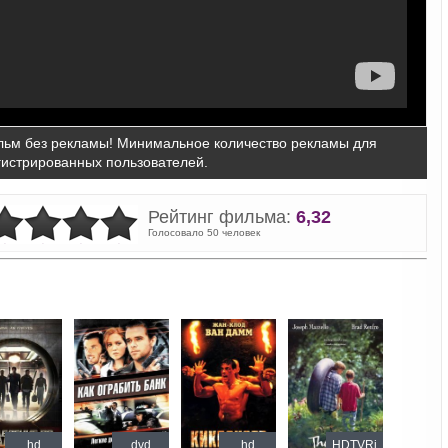
ьм без рекламы! Минимальное количество рекламы для
гистрированных пользователей.
Рейтинг фильма:
6,32
Голосовало 50 человек
hd
dvd
hd
HDTVRi