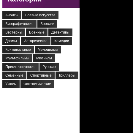
Анонсы
Боевые искусства
Биографические
Боевики
Вестерны
Военные
Детективы
Драмы
Исторические
Комедии
Криминальные
Мелодрамы
Мультфильмы
Мюзиклы
Приключенческие
Русские
Семейные
Спортивные
Триллеры
Ужасы
Фантастические