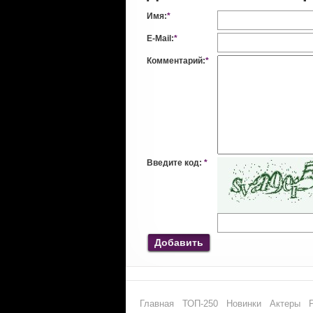
Имя:
*
E-Mail:
*
Комментарий:
*
Введите код:
*
Добавить
Главная
ТОП-250
Новинки
Актеры