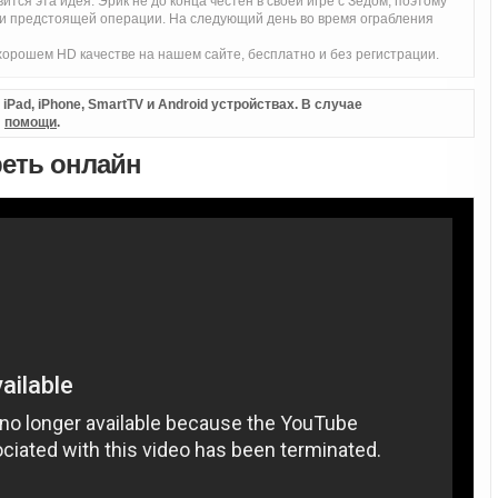
ится эта идея. Эрик не до конца честен в своей игре с Зедом, поэтому
ти предстоящей операции. На следующий день во время ограбления
орошем HD качестве на нашем сайте, бесплатно и без регистрации.
Pad, iPhone, SmartTV и Android устройствах. В случае
л
помощи
.
реть онлайн