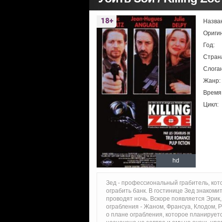
Назва
Ориги
Год:
Стран
Слоган
Жанр:
Время
Цикл:
hd
Зед - профессиональный грабитель, кото
ограбить банк. В гостинице Зед знакоми
проводят ночь. Вскоре появляется Эрик
ограбления - Жаном, Франсуа, Клодом, 
о плане ограбления, которое планируетс