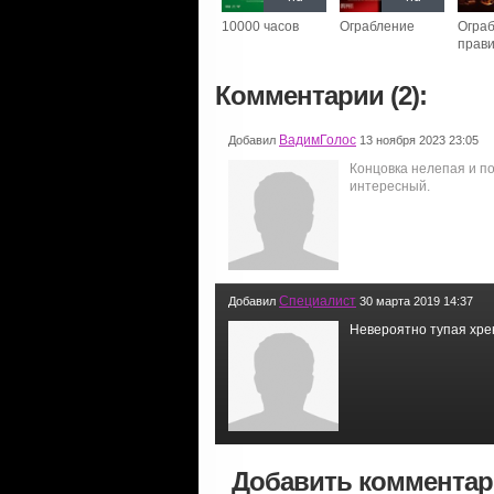
10000 часов
Ограбление
Ограб
прав
Комментарии (2):
ВадимГолос
Добавил
13 ноября 2023 23:05
Концовка нелепая и по
интересный.
Специалист
Добавил
30 марта 2019 14:37
Невероятно тупая хрень
Добавить коммента