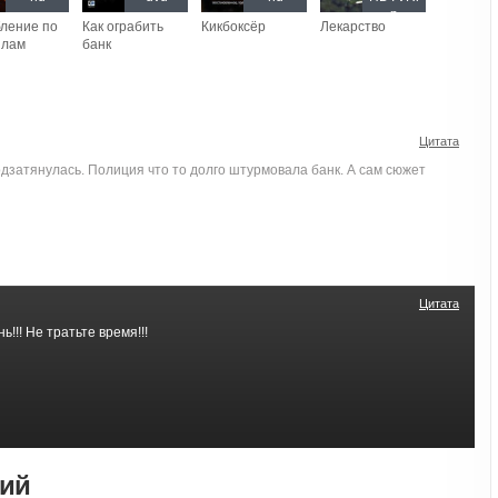
p
ление по
Как ограбить
Кикбоксёр
Лекарство
илам
банк
Цитата
дзатянулась. Полиция что то долго штурмовала банк. А сам сюжет
Цитата
!!! Не тратьте время!!!
рий