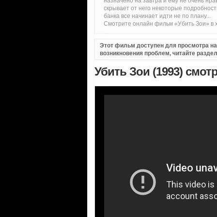
назначено на завтра и ему не очень нрав
скрывает от него некоторые подробнос
банка все начинает идти не по плану...
Смотрите онлайн фильм «Убить Зои» в х
Этот фильм доступен для просмотра на i
возникновения проблем, читайте разде
Убить Зои (1993) смот