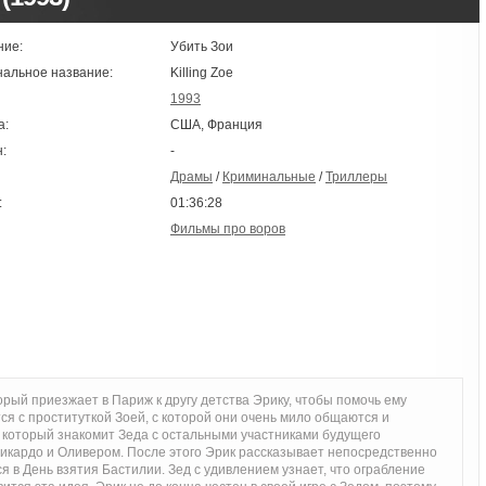
ние:
Убить Зои
нальное название:
Killing Zoe
1993
а:
США, Франция
:
-
Драмы
/
Криминальные
/
Триллеры
:
01:36:28
Фильмы про воров
рый приезжает в Париж к другу детства Эрику, чтобы помочь ему
тся с проституткой Зоей, с которой они очень мило общаются и
, который знакомит Зеда с остальными участниками будущего
Рикардо и Оливером. После этого Эрик рассказывает непосредственно
я в День взятия Бастилии. Зед с удивлением узнает, что ограбление