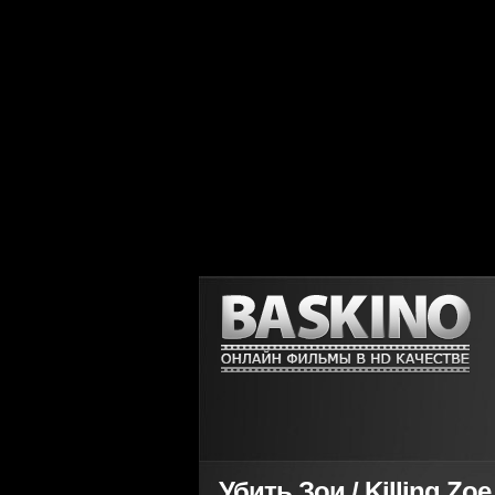
Убить Зои / Killing Zoe