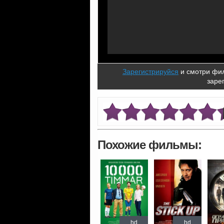
Зарегистрируйся
и смотри фил
заре
Похожие фильмы:
hd
hd