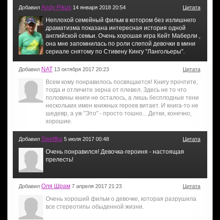
Andy Pikus
Добавил
14 января 2018 20:54
Цитата
Неплохой семейный фильм в котором без излишнего
драматизма показана интересная история одной
английской семьи. Очень хорошая игра Кейт Маберли ,
она мне запомнилась по роли слепой девочки в мини
сериале снятому по Стивену Кингу "Лангольеры".
NAT
Добавил
13 октября 2017 20:23
Цитата
Всем кому понравилось посвящается! Книгу прочтите,
тогда и отличите зерна от плевел. Здесь не то что
половины книги не осталось, а лишь бесплодные тени
нескольких имен книжных героев витает. И книга-то не
шедевр, а уж "Это" - просто тошно... Детки, конечно,
хорошие.
Swettka
Добавил
5 июля 2017 00:48
Цитата
Очень понравился! Девочка-героиня - настоящая
прелесть!
Оля Шрам
Добавил
7 апреля 2017 21:23
Цитата
Очень хороший фильм о девочке, которая разрушила
все стереотипы обыденной жизни.