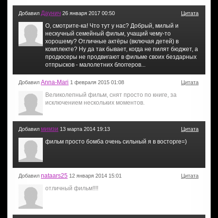
Даунич
Добавил
26 января 2017 00:50
Цитата
О, смотрите-ка! Что тут у нас? Добрый, милый и
нескучный семейный фильм, учащий чему-то
хорошему? Отличные актёры (включая детей) в
комплекте? Ну да так бывает, когда не пилят бюджет, а
продюсеры не продвигают в фильме своих бездарных
отпрысков - малолетних блоггеров...
Anna-Mari
Добавил
1 февраля 2015 01:08
Цитата
Великолепный фильм, снят просто по книге, за
исключением нескольких моментов.
мимзи
Добавил
13 марта 2014 19:13
Цитата
фильм просто бомба очень сильный я в восторге=)
nataars25
Добавил
12 января 2014 15:01
Цитата
отличный фильм!!!!