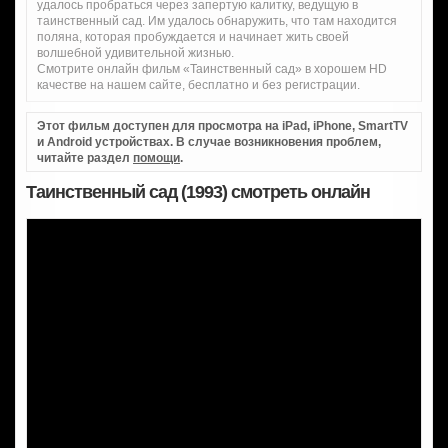
удалось пробраться через запертую калитку, ведущую в
таинственный сад. Им удалось обнаружить, что там находится
поляна, которая пробуждается и начинает жить своей
волшебной удивительной жизнью.
Смотрите онлайн фильм «Таинственный сад» в хорошем HD
качестве на нашем сайте, бесплатно и без регистрации.
Этот фильм доступен для просмотра на iPad, iPhone, SmartTV
и Android устройствах. В случае возникновения проблем,
читайте раздел
помощи
.
Таинственный сад (1993) смотреть онлайн