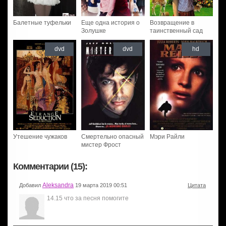
Балетные туфельки
Еще одна история о
Возвращение в
Золушке
таинственный сад
dvd
dvd
hd
Утешение чужаков
Смертельно опасный
Мэри Райли
мистер Фрост
Комментарии (15):
Aleksandra
Добавил
19 марта 2019 00:51
Цитата
14.15 что за песня помогите