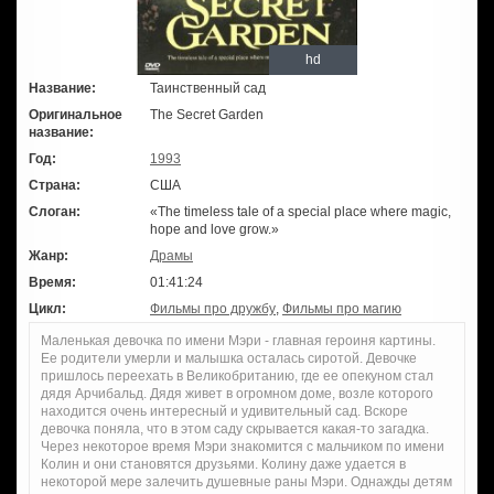
hd
Название:
Таинственный сад
Оригинальное
The Secret Garden
название:
Год:
1993
Страна:
США
Слоган:
«The timeless tale of a special place where magic,
hope and love grow.»
Жанр:
Драмы
Время:
01:41:24
Цикл:
Фильмы про дружбу
,
Фильмы про магию
Маленькая девочка по имени Мэри - главная героиня картины.
Ее родители умерли и малышка осталась сиротой. Девочке
пришлось переехать в Великобританию, где ее опекуном стал
дядя Арчибальд. Дядя живет в огромном доме, возле которого
находится очень интересный и удивительный сад. Вскоре
девочка поняла, что в этом саду скрывается какая-то загадка.
Через некоторое время Мэри знакомится с мальчиком по имени
Колин и они становятся друзьями. Колину даже удается в
некоторой мере залечить душевные раны Мэри. Однажды детям