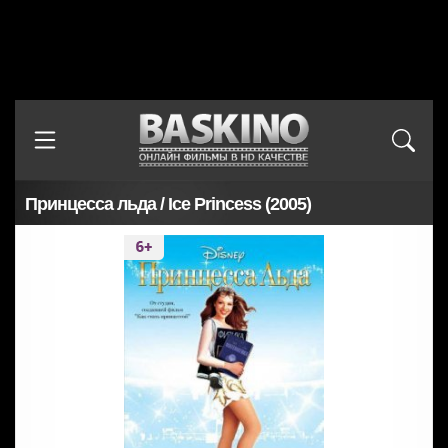
Принцесса льда / Ice Princess (2005)