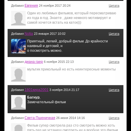
Евгения
Добавил
24 ноября 2017 20:24
Цитата
Один из любимых фильмов, который пересматриваю
из года в год. Знаете , даже немного мотивирует и
самой хочется встать на каток)))
Notia
Добавил
23 января 2017 10:02
Цитата
Приятный, легкий, добрый фильм. До крайности
наивный и детский, н
о посмотреть можно.
диана гаер
Добавил
6 ноября 2015 22:13
Цитата
мультик прикольный но есть неинтересные моменты
1801кира2001
Добавил
3 ноября 2014 21:17
Цитата
Багнур
,
Замечательный фильм
Света Пшеничная
Добавил
26 июня 2014 14:16
Цитата
Фильм супер смотрела раз сто смотреть можно хоть
пять раз не устанеш смотреть ну а вообще это фильм