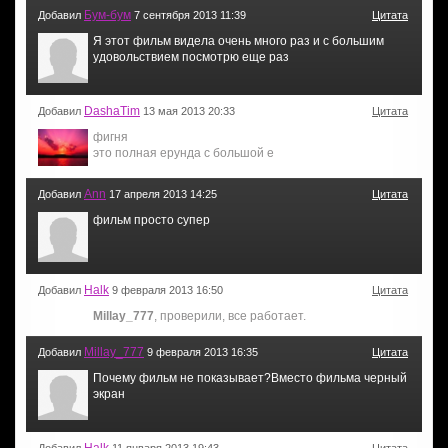
Бум-бум
Добавил
7 сентября 2013 11:39
Цитата
Я этот фильм видела очень много раз и с большим
удовольствием посмотрю еще раз
DashaTim
Добавил
13 мая 2013 20:33
Цитата
фигня
это полная ерунда с большой е
Ann
Добавил
17 апреля 2013 14:25
Цитата
фильм просто супер
Halk
Добавил
9 февраля 2013 16:50
Цитата
Millay_777
, проверили, все работает.
Millay_777
Добавил
9 февраля 2013 16:35
Цитата
Почему фильм не показывает?Вместо фильма черный
экран
Halk
Добавил
11 января 2013 19:43
Цитата