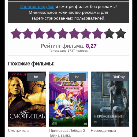
Зарегистрируйся
и смотри фильм без рекламы!
Минимальное количество рекламы для
зарегистрированных пользователей.
Рейтинг фильма:
8,27
Голосовало 1737 человек
Похожие фильмы:
hd
hd
BluRay
Смотритель
Принцесса Лебедь 2:
Нерожденный
Тайна замка