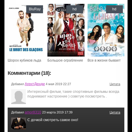
BluRay
hd
hd
Шорох кубиков льда
Большое ограбление
Все в жизни бывает
Комментарии (18):
АгентДенди
Добавил
4 мая 2019 22:27
Цитата
Интересный фильм, такие спортивные фильмы всегда
поднимают настроение ) советую посмотреть .
amor8310
Добавил
23 марта 2019 17:39
Цитата
С дочкой смотреть самое оно!