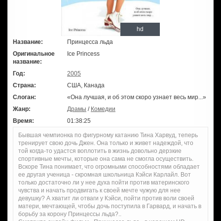
hd
Название:
Принцесса льда
Оригинальное
Ice Princess
название:
Год:
2005
Страна:
США, Канада
Слоган:
«Она лучшая, и об этом скоро узнает весь мир...»
Жанр:
Драмы
/
Комедии
Время:
01:38:25
Бывшая чемпионка по фигурному катанию Тина Харвуд, теперь
тренирует свою дочь Джен. Она только и живет надеждой, что
той когда-то удастся воплотить в жизнь довольно дерзкие
спортивные мечты, которые она сама не смогла осуществить.
Вскоре Тина понимает, что огромными способностями обладает
ее другая ученица - скромная школьница Кэйси Карлайл. Вот
только достаточно ли у нее духа пойти против материнского
чувства и начать продвигать к своей мечте чужую для нее
девушку? А хватит ли отваги у Кэйси, пойти против воли своей
матери, мечтающей, чтобы дочь поступила в Гарвард, и начать в
борьбу за корону Принцессы льда?..