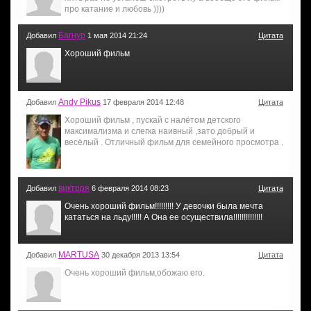
про катание и любовь ))))
Багнур
Добавил
1 мая 2014 21:24
Цитата
Хороший фильм
Andy Pikus
Добавил
17 февраля 2014 12:48
Цитата
Хороший фильм , пускай с налётом детского
максимализма и слегка наивный ,зато добрый и
весёлый . Отличный фильм для семейного просмотра .
викторя
Добавил
6 февраля 2014 08:23
Цитата
Очень хороший фильм!!!!!!!!! У девочки была мечта
кататься на льду!!!!! А Она ее осуществила!!!!!!!!!!!!!!
MARTUSA
Добавил
30 декабря 2013 13:54
Цитата
Очень хороший фильм,обожаю его.