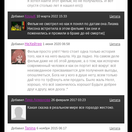
я хотел найти этот фильм, но не получалось. И вот
спустя столько лет я нашел его))
КоцыК
Добавил
10 марта 2022 15:33
Цитата
Фильм не смотрел но как я понял по датам она Лиама
Нисона встретила в этом фильме так они и
поженились и прожили в браке до её смерти((
НеХейтер
Добавил
1 июня 2020 06:58
Цитата
Фильм просто улёт! Чего стоит одна только история
того, как я на него вышла. Ну да ладно. На самом деле
фильм даже не об этой девушке, а о том, как испорчен
современный человек и как он портит всё вокруг: всё
неизведанное присваивается для получения выгоды,
опошляеться, Бога ни у кого в душе нету, всем только
дай что-то тр@xнyть или продать. Было жаль Нелл,
хорошо, что всё закончилось хорошо! Будьте добрее
друг к другу, моя доога :*
Лика Арманова
Добавил
26 февраля 2017 03:23
Цитата
Какая сказка в реальном мире все гораздо жестоко.
Tanina
Добавил
6 ноября 2015 06:17
Цитата