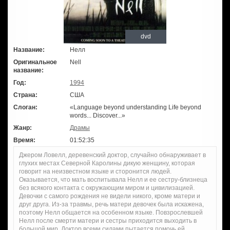
dvd
Название:
Нелл
Оригинальное
Nell
название:
Год:
1994
Страна:
США
Слоган:
«Language beyond understanding Life beyond
words... Discover...»
Жанр:
Драмы
Время:
01:52:35
Джером Ловелл, деревенский доктор, случайно обнаруживает в
глухих местах Северной Каролины дикую женщину, которая
говорит на неизвестном языке и сторонится людей.
Оказывается, что мать воспитывала Нелл и ее сестру-близнеца
без всякого контакта с окружающим миром и цивилизацией.
Девочки с самого рождения не видели никого, кроме матери и
друг друга. Из-за травмы, речь матери девочек была искажена,
поэтому Нелл общается на особенном языке. Повзрослевшей
Нелл после смерти матери и сестры приходится выходить в
большой мир. Доктор всеми силами пытается помочь ей