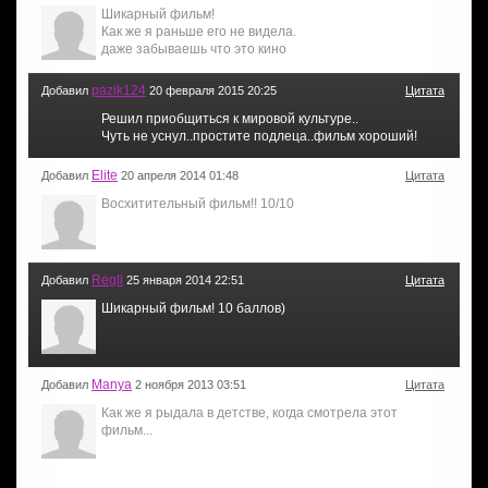
Шикарный фильм!
Как же я раньше его не видела.
даже забываешь что это кино
pazik124
Добавил
20 февраля 2015 20:25
Цитата
Решил приобщиться к мировой культуре..
Чуть не уснул..простите подлеца..фильм хороший!
Elite
Добавил
20 апреля 2014 01:48
Цитата
Восхитительный фильм!! 10/10
Regli
Добавил
25 января 2014 22:51
Цитата
Шикарный фильм! 10 баллов)
Manya
Добавил
2 ноября 2013 03:51
Цитата
Как же я рыдала в детстве, когда смотрела этот
фильм...