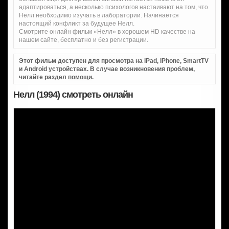
адаптироваться, а несколько психологов настаивают на том, что
Нелл необходимо изучать в лаборатории. Начинается
настоящий конфликт за будущее Нелл.
Смотрите онлайн фильм «Нелл» в хорошем HD качестве на
нашем сайте, бесплатно и без регистрации.
Этот фильм доступен для просмотра на iPad, iPhone, SmartTV
и Android устройствах. В случае возникновения проблем,
читайте раздел
помощи
.
Нелл (1994) смотреть онлайн