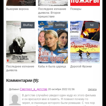
Выкорми ворона
Последнее изгнание
Пожары
дьявола: Второе
пришествие
BluRay
SATRip
hd
Последнее изгнание
Кабы я была царица
Дорогой Фрэнки
дьявола
Комментарии (9):
Смотрел_в_детстве
Добавил
20 октября 2022 01:56
Цитата
В детстве случайно увидел один кадр из этого фильма
и он врезался мне в память. Я помнил почему-то
череп, в глазницах которого были ромашки. С тех пор