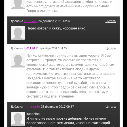
имел сестру, не украл 5 долларов, а убил человека, и
есть много других изменений жизни оригинального
Генри ради фильма.
черемис
Добавил
24 декабря 2021 13:37
Цитата
Пересмотрел и скажу, хорошее кино.
Get Lot
Добавил
11 декабря 2017 01:22
Цитата
Психологический триллер на высшем уровне. Я был
потрясен и тронут. Уж сколько ни треплются о
человеческой жестокости в комментариях к подобным
фильмам. И о том как ломают людей в других
голливудских и отечественных картинах много сказано.
Но здесь в центре внимания не то как тяжело
приходится человеку с такой судьбой, а то зачем
вообще нужно чтоб подобное с кем-то случалось. А
основано это на реальных событиях, вот потому и
смотрится под впечатлением
imminente
Добавил
25 февраля 2017 09:57
Цитата
katerina
,
Я ничего не имею против дебилов. Но нет ничего
более зловонного, чем дебил, искренне считающий