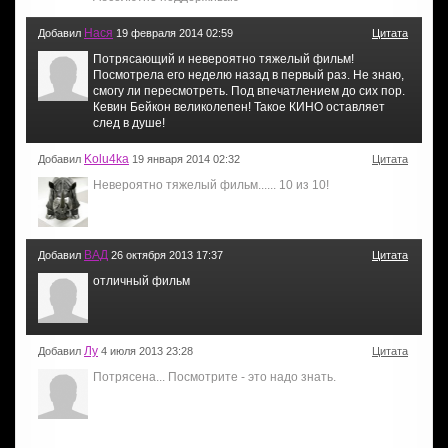
Нася
Добавил
19 февраля 2014 02:59
Цитата
Потрясающий и невероятно тяжелый фильм!
Посмотрела его неделю назад в первый раз. Не знаю,
смогу ли пересмотреть. Под впечатлением до сих пор.
Кевин Бейкон великолепен! Такое КИНО оставляет
след в душе!
Kolu4ka
Добавил
19 января 2014 02:32
Цитата
Невероятно тяжелый фильм...... 10 из 10!
ВАД
Добавил
26 октября 2013 17:37
Цитата
отличный фильм
Лу
Добавил
4 июля 2013 23:28
Цитата
Потрясена... Посмотрите - это надо знать.