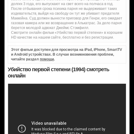
долгих 3 года, его выпускают на свет всего на полчаса в год.
После отбывания срока психика парня не выдерживает таких
издевательств, выйдя на свободу он тут же убивает предателя
Маккейна. Суд должен вынести приговор для Генри, его ожидает
газовая камера или же возвращение в Алькатрас. За дело парня
берется молодой адвокат Джеймс Стэмфилл.
Смотрите онлайн фильм «Убийство первой степени» в хорошем
HD качестве на нашем сайте, бесплатно и без регистрации.
Этот фильм доступен для просмотра на iPad, iPhone, SmartTV
и Android устройствах. В случае возникновения проблем,
читайте раздел
помощи
.
Убийство первой степени (1994) смотреть
онлайн