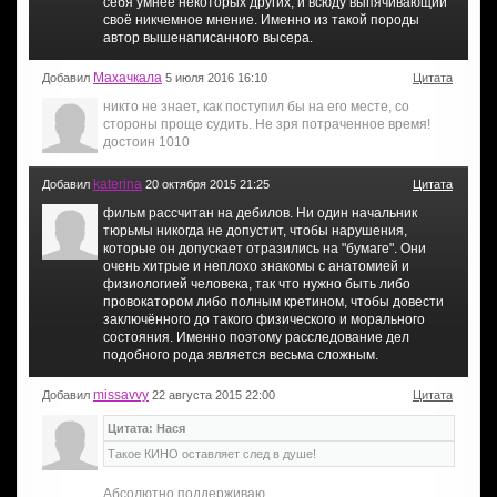
себя умнее некоторых других, и всюду выпячивающий
своё никчемное мнение. Именно из такой породы
автор вышенаписанного высера.
Махачкала
Добавил
5 июля 2016 16:10
Цитата
никто не знает, как поступил бы на его месте, со
стороны проще судить. Не зря потраченное время!
достоин 1010
katerina
Добавил
20 октября 2015 21:25
Цитата
фильм рассчитан на дебилов. Ни один начальник
тюрьмы никогда не допустит, чтобы нарушения,
которые он допускает отразились на "бумаге". Они
очень хитрые и неплохо знакомы с анатомией и
физиологией человека, так что нужно быть либо
провокатором либо полным кретином, чтобы довести
заключённого до такого физического и морального
состояния. Именно поэтому расследование дел
подобного рода является весьма сложным.
missavvy
Добавил
22 августа 2015 22:00
Цитата
Цитата: Нася
Такое КИНО оставляет след в душе!
Абсолютно поддерживаю