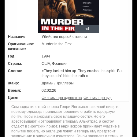
hd
Название:
Убийство первой степени
Оригинальное
Murder in the First
название:
Год:
1994
Страна:
США, Франция
Слоган:
«They locked him up. They crushed his spirit. But
they couldn't hide the truth.»
Жанр:
Драмы
/
Триллеры
Время:
02:02:26
Цикл:
Фильмы про адвокатов
,
Фильмы про суд
Семнадцатилетний юноша Генри Янг живет в полной нищете,
поэтому однажды принимает решение ограбить городскую
почту, чтобы накормить свою младшую сестру. Но его
арестовывают и отправляют в тюрьму Алькатрас, а сестру
отдают в сиротский приют. Генри вскоре принимает участие в
попытке побега, но беглецов ловят и теперь ему предстоит
заключение в одиночном изоляторе. Генри проводит в темнице