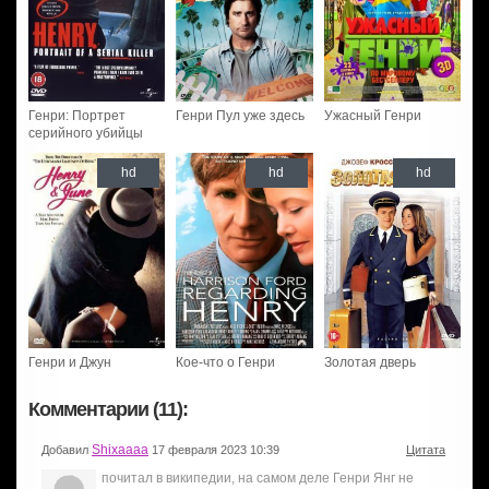
Генри: Портрет
Генри Пул уже здесь
Ужасный Генри
серийного убийцы
hd
hd
hd
Генри и Джун
Кое-что о Генри
Золотая дверь
Комментарии (11):
Shixaaaa
Добавил
17 февраля 2023 10:39
Цитата
почитал в википедии, на самом деле Генри Янг не