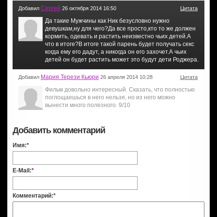
Сергей
Добавил
26 октября 2014 16:50
Цитата
Да такие Мужчины как Ник безусловно нужно
девушкам,ну для чего?Да все просто,кто то же должен
кормить, одевать и растить неизвестно чьих детей.А
что в итоге?В итоге такой парень будет получать секс
когда ему его дадут, а никогда он его захочет.А чьих
детей он будет растить может это будут дети Роджера.
Мария Терези Кьюри
Добавил
26 апреля 2014 10:28
Цитата
Фильм довольно интересный. Сказать, что полностью
поглощаешься в него нельзя, но из него можно
вынести много полезного. 9/10
Добавить комментарий
Имя:
*
E-Mail:
*
Комментарий:
*