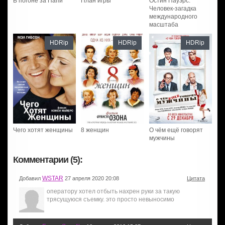
В погоне за Папи
План игры
Остин Пауэрс:
Человек-загадка
международного
масштаба
HDRip
HDRip
HDRip
Чего хотят женщины
8 женщин
О чём ещё говорят
мужчины
Комментарии (5):
WSTAR
Добавил
27 апреля 2020 20:08
Цитата
оператору хотел отбыть нахрен руки за такую
трясущуюся съемку. это просто невыносимо