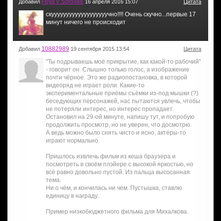
Feya v Soro4ke
Добавил
16 апреля 2016 15:07
Цитата
скууууууууууууууууууучно!!!! Очень скучно...первые 17
минут ничего не происходит
10882989
Добавил
19 сентября 2015 13:54
Цитата
"Ты подрываешь моё прикрытие, как какой-то рабочий"
- говорит он. Слышно только голос, а изображение
почти чёрное. Это же радиопостановка, в которой
видеоряд не играет роли. Какие-то
экспериментальные приёмы съёмки из-под мышки (?)
беседующих персонажей, нас пытаются увлечь, чтобы
не потеряли интерес, но интерес пропадает.
Остановил на 29-ой минуте, напишу тут, и попробую
продолжить просмотр, но не уверен, что досмотрю.
А ведь можно было снять чисто и ясно, актёры-то
играют нормально.
Пришлось извлечь фильм из кеша браузера и
посмотреть в своём плэйере с высокой яркостью, но
всё равно довольно пустой. Из пальца высосанная
тема.
Ни о чём, и кончилась ни чем. Пустышка, ставлю
единицу в награду..
Пример низкобюджетного фильма для Михалкова.