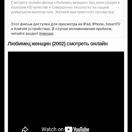
Смотрите онлайн фильм «Любимец женщин» без регистрации в
хорошем HD качестве и совершенно бесплатно на нашем
уникальном кинопортале. Желаем вам приятного просмотра!
Этот фильм доступен для просмотра на iPad, iPhone, SmartTV
и Android устройствах. В случае возникновения проблем,
читайте раздел
помощи
.
Любимец женщин (2002) смотреть онлайн