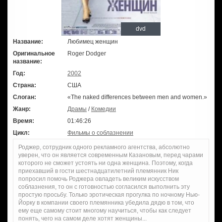
dvd
Название:
Любимец женщин
Оригинальное
Roger Dodger
название:
Год:
2002
Страна:
США
Слоган:
«The naked differences between men and women.»
Жанр:
Драмы
/
Комедии
Время:
01:46:26
Цикл:
Фильмы о соблазнении
Роджер, сотрудник одного рекламного агентства, абсолютно
уверен, что он является современным Казановым, перед чарами
которого не сможет устоять ни одна женщина. Поэтому, когда
приехавший в гости шестнадцатилетний племянник Ник
попросил помочь Роджера овладеть великим искусством
соблазнения, то он с готовностью согласился выполнить эту
простую просьбу. Только эротическая прогулка по ночному Нью-
Йорку в компании своего племянника убедила дядю в том, что
ему еще самому стоит многому научиться, чтобы как следует
понять, чего на самом деле хотят женщины...