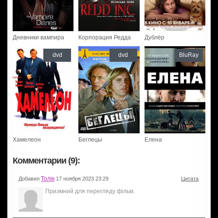
Дневники вампира
Корпорация Редда
Дублёр
dvd
dvd
BluRay
Хамелеон
Беглецы
Елена
Комментарии (9):
Толiк
Добавил
17 ноября 2023 23:29
Цитата
Приэмний для перегляду фiльм.