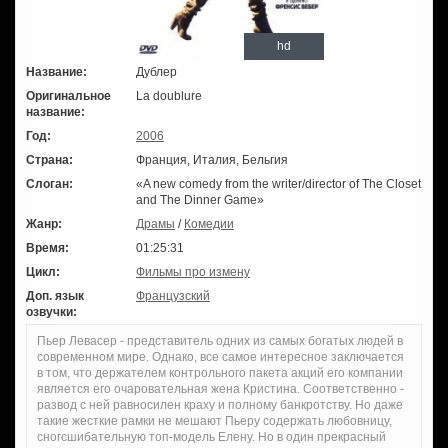
hd
Название:
Дублер
Оригинальное
La doublure
название:
Год:
2006
Страна:
Франция, Италия, Бельгия
Слоган:
«A new comedy from the writer/director of The Closet
and The Dinner Game»
Жанр:
Драмы
/
Комедии
Время:
01:25:31
Цикл:
Фильмы про измену
Доп. язык
Французский
озвучки:
Пьер Левасер - представитель одних из самых богатых людей в
современном мире. Однако, все самое интересное заключается
в том, что держателем контрольного пакета акций его компании
является его очаровательная жена Кристина. Соответственно -
развод с ней равносилен краху и полному банкротству. Но даже
такие жесткие рамки не мешают Пьеру содержать любовницу,
сногсшибательную топ-модель Елену. Но в один прекрасный