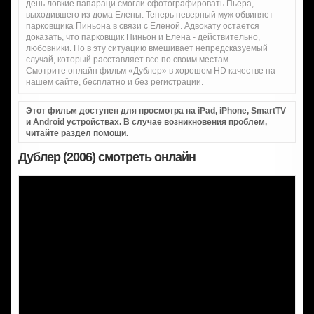
день ловкие папараци смогли сфотографировать Пьера,
выходившего из дома Елены. Теперь неверный муж обвиняет
парковщика Пиньона в связи с Еленой. Адвокату остается
доказать, что парковщик Пиньон и Елена - действительно,
любовники. Но в эту ситуацию вмешивает непредсказуемый
случай, который расставляет все по своим местам.
Смотрите онлайн фильм «Дублер» в хорошем HD качестве на
нашем сайте, бесплатно и без регистрации.
Этот фильм доступен для просмотра на iPad, iPhone, SmartTV
и Android устройствах. В случае возникновения проблем,
читайте раздел
помощи
.
Дублер (2006) смотреть онлайн