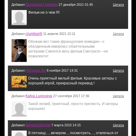
Катерина Горобец
Добавил
27 декабря 2021 01:45
Цитата
Фильм не о чем !!!!
crumban9
Добавил
11 апреля 2021 22:11
Цитата
Обожаю вот такие французские комедии---с
обалденным юмором,с обаятельными
актёрами.Смеялся весь фильм.Смотрите---не
пожалеете!
Наталья Вл
Добавил
6 ноября 2017 14:31
Цитата
Очень приятный милый фильм. Красивые актеры с
хорошей игрой, прекрасный перевод !
Katya.Lugovaya
Добавил
27 сентября 2017 17:36
Цитата
Такой легкий, приятный, просто прелесть. И актеры
хорошие)
Беляев Вадим
Добавил
7 марта 2015 14:15
Цитата
В пятницу...., вечером..., посмотреть...., отвлечься от