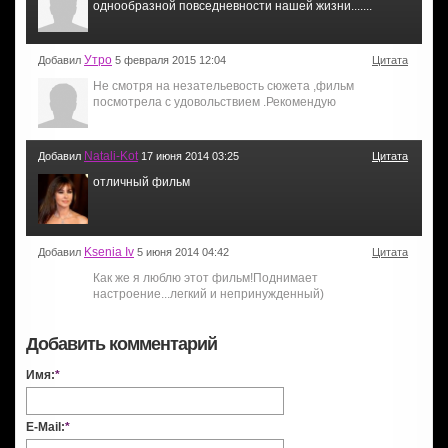
однообразной повседневности нашей жизни.......
Утро
Добавил
5 февраля 2015 12:04
Цитата
Не смотря на незательевость сюжета ,фильм
посмотрела с удовольствием .Рекомендую
Natali-Kot
Добавил
17 июня 2014 03:25
Цитата
отличный фильм
Ksenia Iv
Добавил
5 июня 2014 04:42
Цитата
Как же я люблю этот фильм!Поднимает
настроение...легкий и непринужденный)
Добавить комментарий
Имя:
*
E-Mail:
*