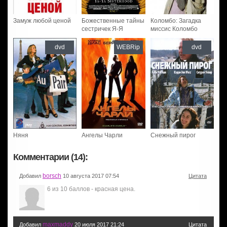
Замуж любой ценой
Божественные тайны
Коломбо: Загадка
сестричек Я-Я
миссис Коломбо
dvd
WEBRip
dvd
Няня
Ангелы Чарли
Снежный пирог
Комментарии (14):
borsch
Добавил
10 августа 2017 07:54
Цитата
6 из 10 баллов - красная цена.
maxmaddy
Добавил
20 июля 2017 21:24
Цитата