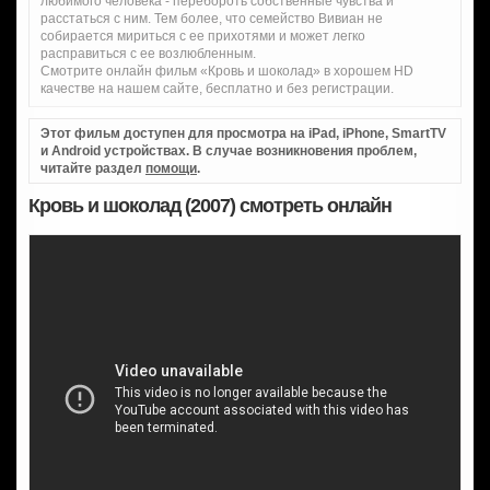
любимого человека - перебороть собственные чувства и
расстаться с ним. Тем более, что семейство Вивиан не
собирается мириться с ее прихотями и может легко
расправиться с ее возлюбленным.
Смотрите онлайн фильм «Кровь и шоколад» в хорошем HD
качестве на нашем сайте, бесплатно и без регистрации.
Этот фильм доступен для просмотра на iPad, iPhone, SmartTV
и Android устройствах. В случае возникновения проблем,
читайте раздел
помощи
.
Кровь и шоколад (2007) смотреть онлайн