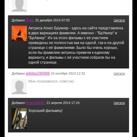
Руен
Добавил
31 декабря 2014 07:05
Цитата
Актриса Агнес Брукнер - здесь на сайте представлена
в двух вариациях фамилии. А именно - "БрУкнер" и
"БрАкнер". Из-за этого фильмы с её участием
приведены не полностью как на одной, так и на другой
странице с её фамилиями. Было бы очень хорошо,
если бы фамилию актрисы привели к единому
варианту, и фильмы с её участием собрали бы на
одной странице.
adidas290988
Добавил
10 октября 2014 12:32
Цитата
Мне понравился, советую
Kisenok087
Добавил
21 апреля 2014 17:24
Цитата
Хороший фильмец!