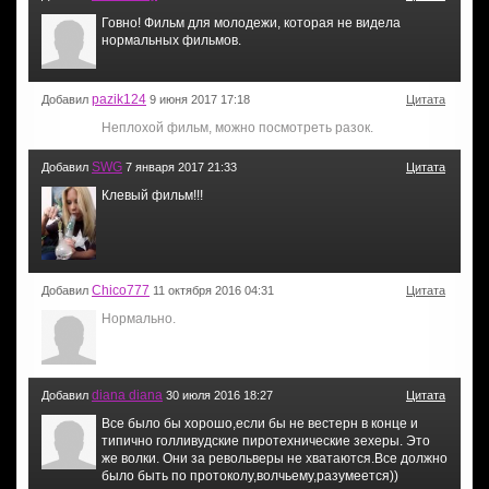
Говно! Фильм для молодежи, которая не видела
нормальных фильмов.
pazik124
Добавил
9 июня 2017 17:18
Цитата
Неплохой фильм, можно посмотреть разок.
SWG
Добавил
7 января 2017 21:33
Цитата
Клевый фильм!!!
Chico777
Добавил
11 октября 2016 04:31
Цитата
Нормально.
diana diana
Добавил
30 июля 2016 18:27
Цитата
Все было бы хорошо,если бы не вестерн в конце и
типично голливудские пиротехнические зехеры. Это
же волки. Они за револьверы не хватаются.Все должно
было быть по протоколу,волчьему,разумеется))