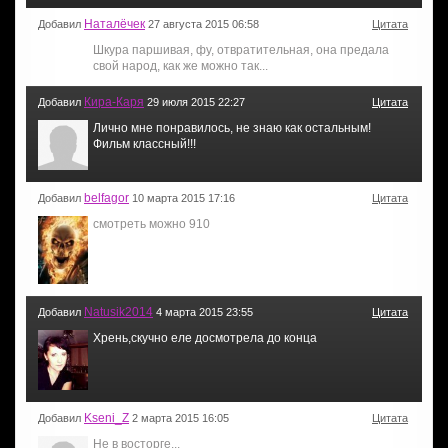
Наталёчек
Добавил
27 августа 2015 06:58
Цитата
Шкура паршивая, фу, отвратительная, она предала
свой народ, как же можно так...
Кира-Каря
Добавил
29 июля 2015 22:27
Цитата
Лично мне понравилось, не знаю как остальным!
Фильм классный!!!
belfagor
Добавил
10 марта 2015 17:16
Цитата
смотреть можно 910
Natusik2014
Добавил
4 марта 2015 23:55
Цитата
Хрень,скучно еле досмотрела до конца
Kseni_Z
Добавил
2 марта 2015 16:05
Цитата
Не в восторге...