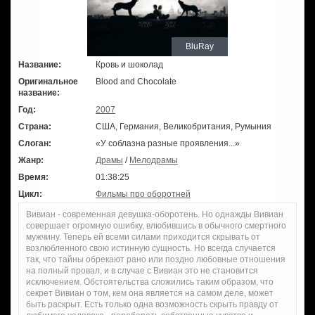
BluRay
Название:
Кровь и шоколад
Оригинальное
Blood and Chocolate
название:
Год:
2007
Страна:
США, Германия, Великобритания, Румыния
Слоган:
«У соблазна разные проявления...»
Жанр:
Драмы
/
Мелодрамы
Время:
01:38:25
Цикл:
Фильмы про оборотней
Вивиан - современная девушка-оборотень. Но однажды Вивиан
совершает огромную ошибку, влюбившись в обычного смертного
мужчину. Теперь ей всеми силами приходится скрывать от
возлюбленного свою истинную сущность. Но всегда случается
так, что тайны обрекают рано или поздно любовные отношения
на полный провал, и в случае с Вивиан это не становится
исключением. Обстоятельства сложились таким образом, что
секрет Вивиан о том, кем она является на самом деле, может
быть раскрыт. Есть только одна возможность скрыть правду от