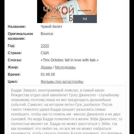
hd
Название:
Чужой билет
Оригинальное
Bounce
название:
Год:
2000
Страна:
США
Слоган:
«This October, fall in love with fate.»
Жанр:
Драмы
/
Мелодрамы
Время:
01:46:26
Цикл:
Фильмы про катастрофы
Бадди Эмарал, неисправимый ловелас, в самый канун
Рождества отдал свой авиабилет Грэгу Джанелло - случайному
знакомому, поэтому никак не мог предугадать дальнейших
событий. Самолет, на котором летел Грэг, разбился. После
такого тяжелого удара Бадди решает разыскать семью
погибшего, чтобы как-то помочь им - миссис Джанелло и ее двух
сыновей. Но когда Бадди появляется в жизни Эбби Джанелло, то
полностью меняет ее. Бадди не может расстаться с Эбби, так
как понимает, что любит ее, но все же не может набраться
решимости, чтобы сказать правду. Бадди понимает, что впервые