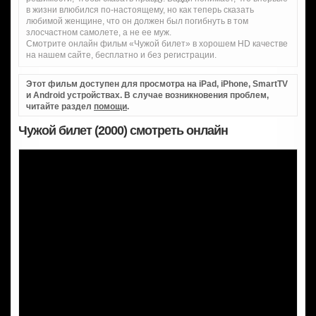
в жизни влюбился по-настоящему, но как теперь сказать
любимой женщине, что он должен был погибнуть в том
злосчастном самолете, а не ее муж.
Смотрите онлайн фильм «Чужой билет» в хорошем HD качестве
на нашем сайте, бесплатно и без регистрации.
Этот фильм доступен для просмотра на iPad, iPhone, SmartTV
и Android устройствах. В случае возникновения проблем,
читайте раздел
помощи
.
Чужой билет (2000) смотреть онлайн