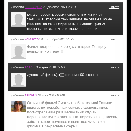
polosaty13
Добавил
29 декабря 2021 23:03
Цитата
клише повесить весьма сложно, в отличии от
ЯРЛЫКОВ, которые таки вешают. не ошибка, ну не
опасная, но стоит обращать внимание. фильм
прекрасный! жаль что те времена прошли...
velasces
Добавил
30 сентября 2020 21:27
Цитата
Фильм построен на игре двух актеров. Пелтроу
великолепно играет!!!
erlan...
Добавил
9 марта 2018 09:50
Цитата
душевный фильм))))))) фильмы 90-х вечны.......,
zaika63
Добавил
31 мая 2017 00:48
Цитата
Отличный фильм! Смотрите обязательно! Раньше
видела, но подзабыла и сейчас с удовольствием
посмотрела еще раз! Несчастный случай
переплетается со счастливым, переживания, любовь,
забота, такое щемящее и приятное чувство от
фильма. Прекрасные актеры!