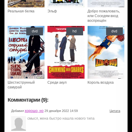
Реальная белка
Эльф
Добро пожаловать,
или Соседям вход
воспрещён
dvd
hd
dvd
Шестиструнный
Среди акул
Король воздуха
самурай
Комментарии (9):
хорошо, но
Добавил
29 декабря 2022 14:59
Цитата
смысл, жена быстро нашла нового типа