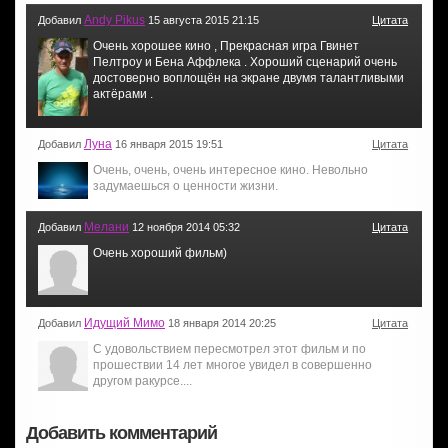
Andy Pikus
Добавил
15 августа 2015 21:15
Цитата
Очень хорошее кино , Прекрасная игра Гвинет
Пелтроу и Бена Аффлека . Хороший сценарий очень
достоверно воплощён на экране двумя талантливыми
актёрами .
Луна
Добавил
16 января 2015 19:51
Цитата
Очень, очень, очень интересное кино. Невольно
задумаешься о ценности жизни.
Мелани
Добавил
12 ноября 2014 05:32
Цитата
Очень хороший фильм)
Идущий Мимо
Добавил
18 января 2014 20:25
Цитата
С удовольствием пересмотрел этот фильм и по
прошествии 14 лет многое увидел в совершенно
другом ракурсе....
Добавить комментарий