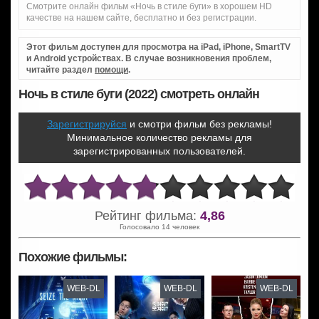
Смотрите онлайн фильм «Ночь в стиле буги» в хорошем HD
качестве на нашем сайте, бесплатно и без регистрации.
Этот фильм доступен для просмотра на iPad, iPhone, SmartTV
и Android устройствах. В случае возникновения проблем,
читайте раздел
помощи
.
Ночь в стиле буги (2022) смотреть онлайн
Зарегистрируйся
и смотри фильм без рекламы!
Минимальное количество рекламы для
зарегистрированных пользователей.
Рейтинг фильма:
4,86
Голосовало 14 человек
Похожие фильмы:
WEB-DL
WEB-DL
WEB-DL