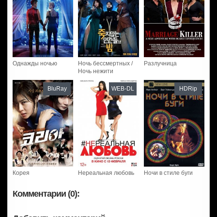
Однажды ночью
Ночь бессмертных /
Разлучница
Ночь нежити
BluRay
WEB-DL
HDRip
Корея
Нереальная любовь
Ночи в стиле буги
Комментарии (0):