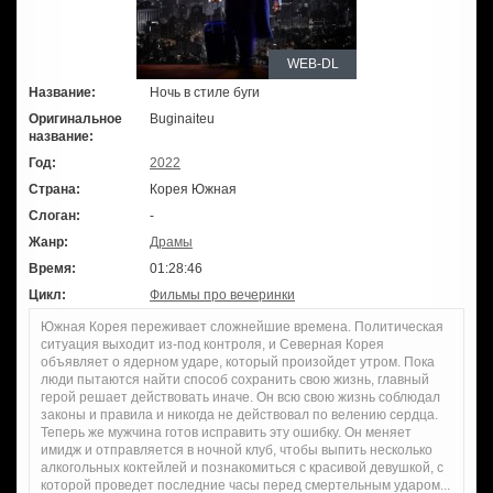
WEB-DL
Название:
Ночь в стиле буги
Оригинальное
Buginaiteu
название:
Год:
2022
Страна:
Корея Южная
Слоган:
-
Жанр:
Драмы
Время:
01:28:46
Цикл:
Фильмы про вечеринки
Южная Корея переживает сложнейшие времена. Политическая
ситуация выходит из-под контроля, и Северная Корея
объявляет о ядерном ударе, который произойдет утром. Пока
люди пытаются найти способ сохранить свою жизнь, главный
герой решает действовать иначе. Он всю свою жизнь соблюдал
законы и правила и никогда не действовал по велению сердца.
Теперь же мужчина готов исправить эту ошибку. Он меняет
имидж и отправляется в ночной клуб, чтобы выпить несколько
алкогольных коктейлей и познакомиться с красивой девушкой, с
которой проведет последние часы перед смертельным ударом...