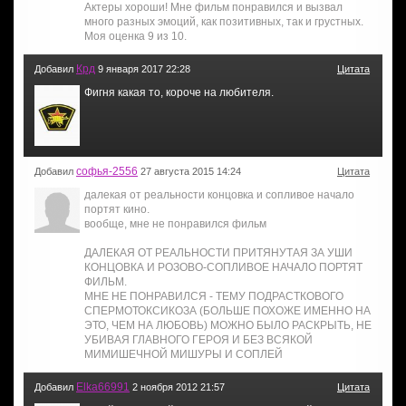
Актеры хороши! Мне фильм понравился и вызвал
много разных эмоций, как позитивных, так и грустных.
Моя оценка 9 из 10.
Крд
Добавил
9 января 2017 22:28
Цитата
Фигня какая то, короче на любителя.
софья-2556
Добавил
27 августа 2015 14:24
Цитата
далекая от реальности концовка и сопливое начало
портят кино.
вообще, мне не понравился фильм
ДАЛЕКАЯ ОТ РЕАЛЬНОСТИ ПРИТЯНУТАЯ ЗА УШИ
КОНЦОВКА И РОЗОВО-СОПЛИВОЕ НАЧАЛО ПОРТЯТ
ФИЛЬМ.
МНЕ НЕ ПОНРАВИЛСЯ - ТЕМУ ПОДРАСТКОВОГО
СПЕРМОТОКСИКОЗА (БОЛЬШЕ ПОХОЖЕ ИМЕННО НА
ЭТО, ЧЕМ НА ЛЮБОВЬ) МОЖНО БЫЛО РАСКРЫТЬ, НЕ
УБИВАЯ ГЛАВНОГО ГЕРОЯ И БЕЗ ВСЯКОЙ
МИМИШЕЧНОЙ МИШУРЫ И СОПЛЕЙ
Elka66991
Добавил
2 ноября 2012 21:57
Цитата