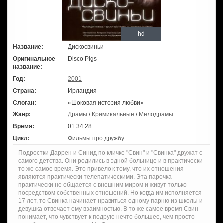
hd
Название:
Дискосвиньи
Оригинальное
Disco Pigs
название:
Год:
2001
Страна:
Ирландия
Слоган:
«Шоковая история любви»
Жанр:
Драмы
/
Криминальные
/
Мелодрамы
Время:
01:34:28
Цикл:
Фильмы про дружбу
Подростки Даррен и Синид по кличке "Свин" и "Свинка" дружат с
самого детства. Они родились в одной больнице и в практически
то же самое время. Это привело к тому, что их отношения
являются практически телепатическими. Эта парочка
практически не общается с внешним миром и живут только
посредством собственных отношений. Но когда им исполняется
17 лет, то Свинка начинает нравиться одному парню из школы и
девушка отвечает ему взаимностью. В то же самое время Свин
понимает, что чувствует к подруге нечто большее, чем просто