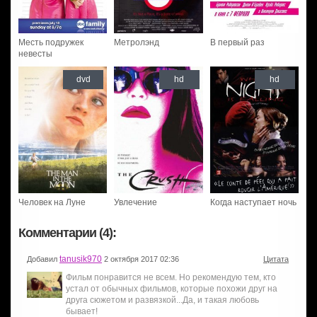
Месть подружек
Метролэнд
В первый раз
невесты
dvd
hd
hd
Человек на Луне
Увлечение
Когда наступает ночь
Комментарии (4):
tanusik970
Добавил
2 октября 2017 02:36
Цитата
Фильм понравится не всем. Но рекомендую тем, кто
устал от обычных фильмов, которые похожи друг на
друга сюжетом и развязкой...Да, и такая любовь
бывает!