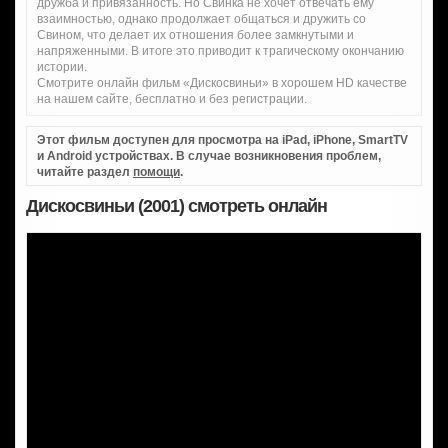
дружба и привязанность. Но Свинка не хочет отвечать ему
взаимностью, однако продолжает общаться и дружить со
Свином, что делает их отношения более замкнутыми и
напряженными. В итоге это приводит к трагическому окончанию
истории.
Смотрите онлайн фильм «Дискосвиньи» в хорошем HD качестве
на нашем сайте, бесплатно и без регистрации.
Этот фильм доступен для просмотра на iPad, iPhone, SmartTV
и Android устройствах. В случае возникновения проблем,
читайте раздел
помощи
.
Дискосвиньи (2001) смотреть онлайн