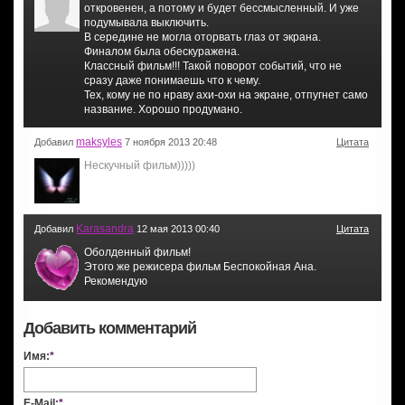
откровенен, а потому и будет бессмысленный. И уже
подумывала выключить.
В середине не могла оторвать глаз от экрана.
Финалом была обескуражена.
Классный фильм!!! Такой поворот событий, что не
сразу даже понимаешь что к чему.
Тех, кому не по нраву ахи-охи на экране, отпугнет само
название. Хорошо продумано.
maksyles
Добавил
7 ноября 2013 20:48
Цитата
Нескучный фильм)))))
Karasandra
Добавил
12 мая 2013 00:40
Цитата
Оболденный фильм!
Этого же режисера фильм Беспокойная Ана.
Рекомендую
Добавить комментарий
Имя:
*
E-Mail:
*