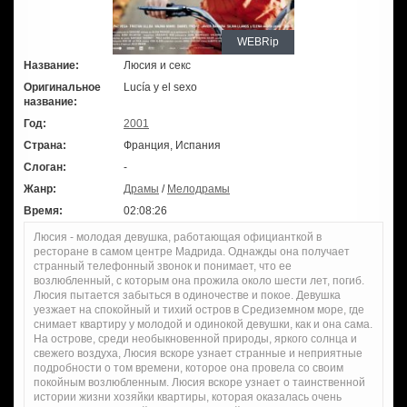
WEBRip
Название:
Люсия и секс
Оригинальное
Lucía y el sexo
название:
Год:
2001
Страна:
Франция, Испания
Слоган:
-
Жанр:
Драмы
/
Мелодрамы
Время:
02:08:26
Люсия - молодая девушка, работающая официанткой в
ресторане в самом центре Мадрида. Однажды она получает
странный телефонный звонок и понимает, что ее
возлюбленный, с которым она прожила около шести лет, погиб.
Люсия пытается забыться в одиночестве и покое. Девушка
уезжает на спокойный и тихий остров в Средиземном море, где
снимает квартиру у молодой и одинокой девушки, как и она сама.
На острове, среди необыкновенной природы, яркого солнца и
свежего воздуха, Люсия вскоре узнает странные и неприятные
подробности о том времени, которое она провела со своим
покойным возлюбленным. Люсия вскоре узнает о таинственной
истории жизни хозяйки квартиры, которая оказалась очень