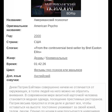
BDRip
Название:
Американский психопат
Оригинальное
American Psycho
название:
Год:
2000
Страна:
США
Слоган:
«From the controversial best-seller by Bret Easton
Ellis»
Жанр:
Драмы
/
Криминальные
Время:
01:42:26
Цикл:
Фильмы про психов или маньяков
Доп. язык
Английский
озвучки:
Днем Патрик Бэйтман совершенно ничем не отличается от
окружающих, в толпе людей на него можно не обратить
внимания. В современном мире визитной карточкой человека
становится модная одежда, посещение престижных ресторанов.
Патрик весьма преуспел в этом деле и делает все, чтобы
оставаться на высоте: постоянно ухаживает за своей кожей,
телом, лицом. Однако по ночам в нем просыпается навязчивая