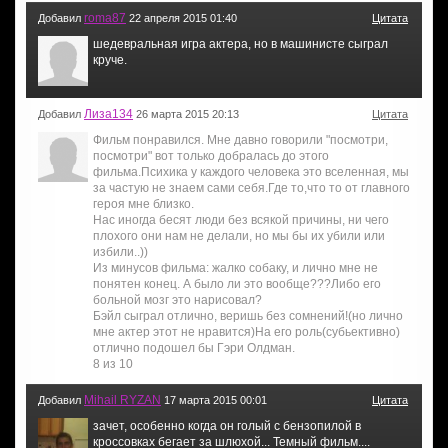
roma87
Добавил
22 апреля 2015 01:40
Цитата
шедевральная игра актера, но в машинисте сыграл
круче.
Лиза134
Добавил
26 марта 2015 20:13
Цитата
Фильм понравился. Мне давно говорили "посмотри,
посмотри" вот только добралась до этого
фильма.Психика у каждого человека это вселенная, мы
за частую не знаем сами себя.Где то,что то от главного
героя мне близко.
Нас иногда бесят люди без всякой причины, ни чего
плохого они нам не делали, но мы бы их убили или
избили..))
Из минусов фильма: жалко собаку, и лично мне не
понятен конец. А было ли это вообще???Либо его
больной мозг это нарисовал?
Бэйл сыграл отлично, веришь без сомнений!(но лично
мне актер этот не нравится)На его роль(субьективно)
отлично подошел бы Гэри Олдман.
8 из 10
Mihail RYZAN
Добавил
17 марта 2015 00:01
Цитата
зачет, особенно когда он голый с бензопилой в
кроссовках бегает за шлюхой... Темный фильм....