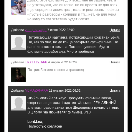
думаю, этот фильм не для всех. мне не зашёл. нет, я
не утверждаю, что он говно! но он просто не для всех.
я до середины досмотрел, все эти рестораны - офисы
- пустые разговоры - солярии и тп... нет, не для меня.
но кому то эта эстетика будет близка.
yung_savage
Добавил
7 июня 2022 22:02
Цитата
Потрясающая картинка, потрясающий Кристиан Бэйл.
Но, как по мне, не до конца раскрыта суть фильма. Не
нашёл никакого смысла. Такое ощущение, будто
фильм не доработали. Много пробелов
TRYLOST666
Добавил
4 марта 2022 16:29
Цитата
Патрик Бетмен харош и красавец
McMAZAFAKA
Добавил
11 января 2022 06:32
Цитата
Якийсь лютий арт-хаус. Зрозуміти фільм не важко,
якщо ти на це взагалі здатен. Фільм не ГЕНІАЛЬНИЙ,
але має право називатися Шедевром з великої літери.
В цілому "на любителя" фільмец. 8/10
Lord.Lex
,
Полностью согласен