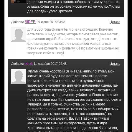
дешёвые мымры и высшего общества,самоуверенные
хлыщи.Когда он их убивает--совсем их не жалко.Фильм
для продвинутого зрителя.
SiDER
Добавил
29 июня 2018 03:34
Цитата
для 2000 года фильм был очень стоящим. Конечно
есть ляпы и недочеты, которые смотрятся уже не так,
но именно игра Бэйла очень заходит, что делает этот
фильм спустя столько лет классикой жанра. а все
говняные коменты к фильму, безграмотные школьники,
засуньте себе в ...опу!
etrett
Добавил
11 декабря 2017 02:45
Цитата
Фильм очень короткий (я читала книгу, по этому мой
комментарий будет не понятен тем, кто просто
посмотрел фильм.), очень много нужных сцен
вырезано и непонятно для чего добавлена сцена, где
Джин смотрит его ежедневник. Личность Патрика не
раскрыта почти, значимость убийства Пола в фильме
нет, там один раз Пат спросил его за ужином про счета
Фишера, да и только. Убийства были на много
разнообразнее и жестче, можно было бы обыграть их,
не показывать, конечно, (т.к. такое запрещено), но
сделать на этом акцент. Да, тут Патрик выглядит
каким-то простым, не интересным, пусть и игра
Кристиана вытащила фильм, но диалогов было мало,