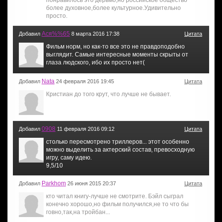
более духовное,более культурное.Удивительно
просто.
Ася%%65
Добавил
8 марта 2016 17:38
Цитата
Фильм норм, но как-то все это не правдоподобно
выглядит. Самые интересные моменты скрыты от
глаза людского, ибо их просто нет(
Nata
Добавил
24 февраля 2016 19:45
Цитата
Кристиан до того крут, что лучше не бывает.
0908
Добавил
11 февраля 2016 09:12
Цитата
столько пересмотрено триллеров... этот особенно
можно выделить за актерский состав, превосходную
игру, саму идею.
9,5/10
Parkhom
Добавил
26 июня 2015 20:37
Цитата
кто читал книгу-лучше не смотрите. Бэйл сыграл
конечно хорошо,но фильм получился,не то что бы
говно,так,на тройбан...