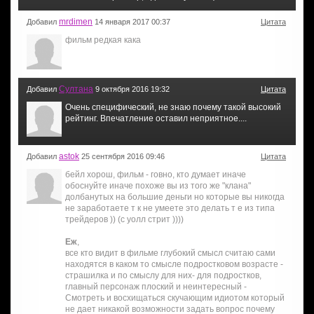
mrdimen
Добавил
14 января 2017 00:37
Цитата
фильм редкая кака
Султана
Добавил
9 октября 2016 19:32
Цитата
Очень специфический, не знаю почему такой высокий
рейтинг. Впечатление оставил неприятное....
astok
Добавил
25 сентября 2016 09:46
Цитата
бейл хорош, фильм - говно, кто думает иначе
обоснуйте иначе похоже вы из того же "клана"
долбанутых на большие деньги но которые вы никогда
не заработаете т к не умеете это делать т е из типа
трейдеров )) (с уолл стрит ))))
Еж
,
все кто видит в фильме глубокий смысл считаю сами
находятся в каком то смысле подростковом возрасте -
страшилка и по смыслу для них- для подростков,
главный персонаж плоский и неинтересный -
Смотреть и восхищаться скучающим идиотом который
не дает никакой возможности задать вопрос почему