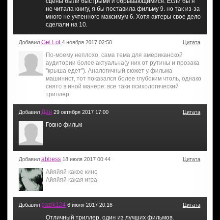
сцены были быстрыми и обрывающимися. Если бы я
не читала книгу, я бы поставила фильму 9. но так из-за
много не учтенного максимум 6. Хотя актеры свое дело
сделали на 10.
Get Lot
Добавил
4 ноября 2017 02:58
Цитата
По-моему неплохо, сама тема для американской
аудитории более актуальна(у них от рутины и прозака
"крыша едет"). Аналогичный сюжет у фильма
машинист, тот показался более глубоким чтоль, однако
снято в иной манере: все таки психологический
триллер
Дан
Добавил
29 октября 2017 17:00
Цитата
Говно фильм
abbess
Добавил
18 июля 2017 00:44
Цитата
Айяйяй какое кино
Айяйяй какая игра
pazik124
Добавил
6 июля 2017 20:16
Цитата
Отличный триллер, один из лучших фильмов.