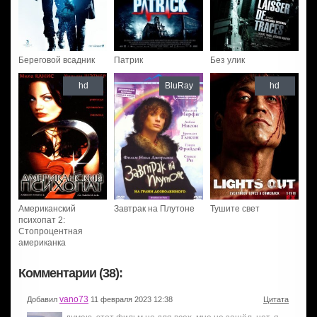
Береговой всадник
Патрик
Без улик
hd
BluRay
hd
Американский
Завтрак на Плутоне
Тушите свет
психопат 2:
Стопроцентная
американка
Комментарии (38):
vano73
Добавил
11 февраля 2023 12:38
Цитата