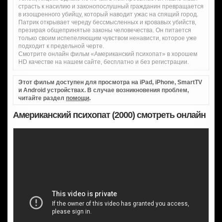
страсть к насилию и законопослушный гражданин превращается
в изощренного убийцу, который наводит ужас на спящий город.
Патрик открывает череду бессмысленных и кровавых убийств,
презирая общепринятые законы человечества. Он питается
только своим испепеляющим чувством ненависти, которое уже
подходит к предельной черте.
Смотрите онлайн фильм «Американский психопат» в хорошем
HD качестве на нашем сайте, бесплатно и без регистрации.
Этот фильм доступен для просмотра на iPad, iPhone, SmartTV
и Android устройствах. В случае возникновения проблем,
читайте раздел
помощи
.
Американский психопат (2000) смотреть онлайн