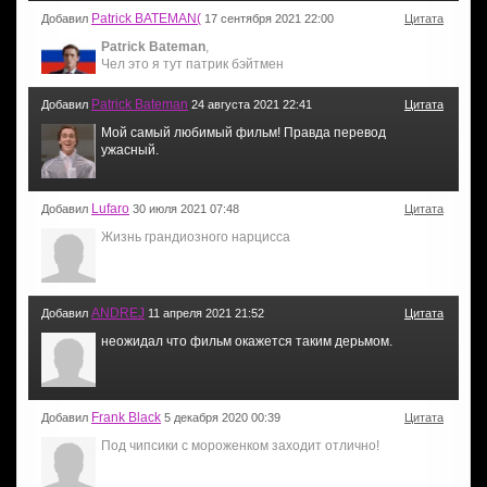
Patrick BATEMAN(
Добавил
17 сентября 2021 22:00
Цитата
Patrick Bateman
,
Чел это я тут патрик бэйтмен
Patrick Bateman
Добавил
24 августа 2021 22:41
Цитата
Мой самый любимый фильм! Правда перевод
ужасный.
Lufaro
Добавил
30 июля 2021 07:48
Цитата
Жизнь грандиозного нарцисса
ANDREJ
Добавил
11 апреля 2021 21:52
Цитата
неожидал что фильм окажется таким дерьмом.
Frank Black
Добавил
5 декабря 2020 00:39
Цитата
Под чипсики с мороженком заходит отлично!