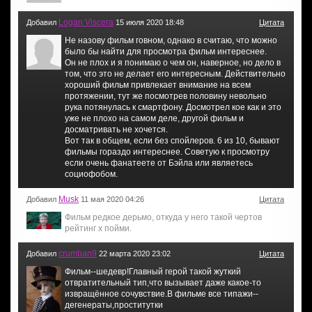
Logan Viscera
Добавил
15 июля 2020 18:48
Цитата
Не назову фильм говном, однако в считаю, что можно
было бы найти для просмотра фильм интереснее.
Он не плох и я понимаю о чем он, наверное, но дело в
том, что это не делает его интересным. Действительно
хороший фильм привлекает внимание на всем
протяжении, тут же посмотрев половину невольно
рука потянулась к смартфону. Досмотрел кое как и это
уже не плохо на самом деле, другой фильм и
досматривать не хочется.
Вот так в общем, если без спойлеров. 6 из 10, бывают
фильмы гораздо интереснее. Советую к просмотру
если очень фанатеете от Бэйла или являетесь
социофобом.
Musk
Добавил
11 мая 2020 04:26
Цитата
Фильм редкое дерьмо, откуда у него такой чертов
рейтинг х пойми.
crumban9
Добавил
22 марта 2020 23:02
Цитата
Фильм--шедевр!Главный герой такой жуткий
отвратительный тип,что вызывает даже какое-то
извращённое сочувствие.В фильме все типажи--
дегенераты,проститутки