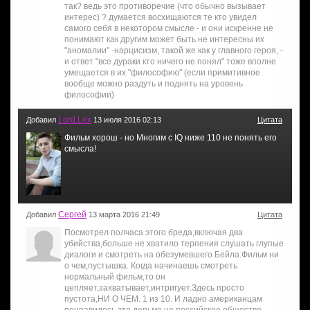
так? ведь это противоречие (что обычно вызывает
интерес) ? думается восхищаются те кто увидел
самого себя в некотором смысле - и они искренне не
понимают как другим может быть не интересны их
"аномалии" -нарцисизм, такой же как у главного героя, -
и ответ "все дураки кто ничего не понял" тоже вполне
умещается в их "философию" (если примитивное
вообще можно раздуть и поднять на уровень
философии)
Lord.Lex
Добавил
13 июля 2016 02:13
Цитата
Фильм хорош - но Многим с IQ ниже 110 не понять его
смысла!
Сергей
Добавил
13 марта 2016 21:49
Цитата
Посмотрел полчаса этого бреда,включая два
убийства,больше не хватило терпения слушать глупые
диалоги и смотреть на обезумевшего Бейла.Фильм ни
о чем,пустышка. Когда начинаешь смотреть
нормальный фильм,то он
цепляет,захватывает,интригует.Здесь просто
пустота,НИ О ЧЕМ. 1 из 10. И ладно американцам
понравилось это дерьмо,но российское общество