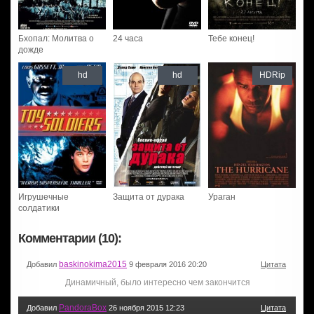
Бхопал: Молитва о
24 часа
Тебе конец!
дожде
hd
hd
HDRip
Игрушечные
Защита от дурака
Ураган
солдатики
Комментарии (10):
baskinokima2015
Добавил
9 февраля 2016 20:20
Цитата
Динамичный, было интересно чем закончится
PandoraBox
Добавил
26 ноября 2015 12:23
Цитата