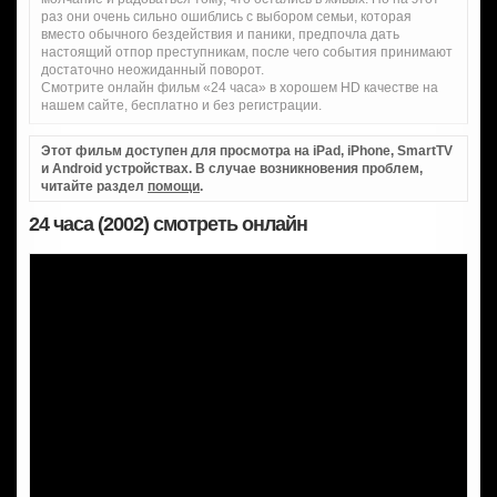
раз они очень сильно ошиблись с выбором семьи, которая
вместо обычного бездействия и паники, предпочла дать
настоящий отпор преступникам, после чего события принимают
достаточно неожиданный поворот.
Смотрите онлайн фильм «24 часа» в хорошем HD качестве на
нашем сайте, бесплатно и без регистрации.
Этот фильм доступен для просмотра на iPad, iPhone, SmartTV
и Android устройствах. В случае возникновения проблем,
читайте раздел
помощи
.
24 часа (2002) смотреть онлайн