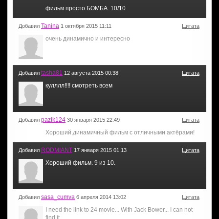
фильм просто БОМБА. 10/10
Tanina
Добавил
1 октября 2015 11:11
Цитата
очень динамично и интересно
tasha81
Добавил
12 августа 2015 00:38
Цитата
кулллл!!!! смотреть всем
pazik124
Добавил
30 января 2015 22:49
Цитата
Хороший,динамичный фильм с отличными актёрами!
RODMIANT
Добавил
17 января 2015 01:13
Цитата
Хороший фильм. 9 из 10.
sasa_cumva
Добавил
6 апреля 2014 13:02
Цитата
I need the link to 24 movie... With Jack Bower... I can not
find it