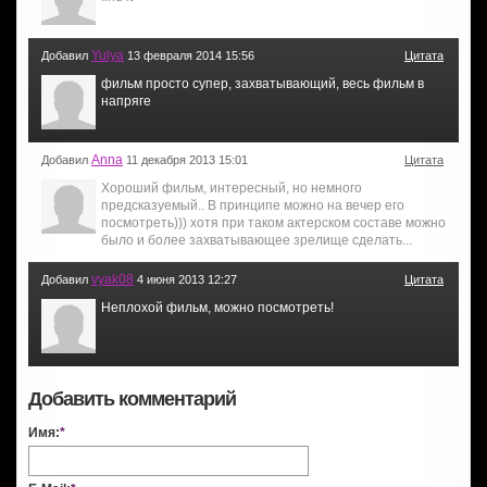
Yulya
Добавил
13 февраля 2014 15:56
Цитата
фильм просто супер, захватывающий, весь фильм в
напряге
Anna
Добавил
11 декабря 2013 15:01
Цитата
Хороший фильм, интересный, но немного
предсказуемый.. В принципе можно на вечер его
посмотреть))) хотя при таком актерском составе можно
было и более захватывающее зрелище сделать...
vyak08
Добавил
4 июня 2013 12:27
Цитата
Неплохой фильм, можно посмотреть!
Добавить комментарий
Имя:
*