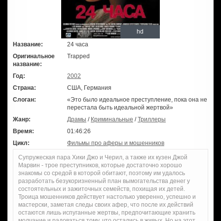
hd
Название:
24 часа
Оригинальное
Trapped
название:
Год:
2002
Страна:
США, Германия
Слоган:
«Это было идеальное преступление, пока она не
перестала быть идеальной жертвой»
Жанр:
Драмы
/
Криминальные
/
Триллеры
Время:
01:46:26
Цикл:
Фильмы про аферы и мошенников
Супружеская пара Хики Джо и Черил, а также их кузен Джой
Марвин - трое преступников, которые достаточно хорошо
знакомы со средой в которой обитают, поэтому им удалось
разработать безукоризненный план вымогательства денег у
состоятельных и зажиточных семейств, похищая их детей.
Троица мошенников действует настолько уверенно, успешно и
мастерски, заметая следы своих афер, что после их действий
остаются лишь испуганные жертвы, предпочитающие хранить
молчание и радоваться тому, что остались в живых. Но на этот