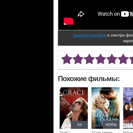
Зарегистрируйся
и смотри фил
заре
Похожие фильмы:
hd
HDRip
Грэйс
Тихая гавань
Несл