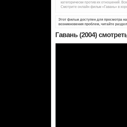
категорически против их отношений. Вс
Смотрите онлайн фильм «Гавань» в хоро
Этот фильм доступен для просмотра на i
возникновения проблем, читайте разде
Гавань (2004) смотрет