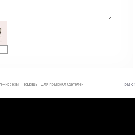
Режиссеры
Помощь
Для правообладателей
baski