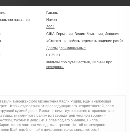
ние:
Гавань
нальное название:
Haven
2004
а:
США, Германия, Великобритания, Испания
:
«Сможет ли любовь пережить падение рая?»
Драмы
/
Криминальные
:
01:39:31
Фильмы про путешествия
,
Фильмы про
вечеринки
тавили американского бизнесмена Карли Ридли, еще и налоговая
ерес. Чтобы отделаться от преследующих его неприятностей, Карл
 крупной суммой денег. Вместе с ним в путешествие отправляется и
девушка знакомится с одним из завсегдатаев местной тусовки -
котики, тусовки и девушки. Попав под его обаяние, Пиппа
обирается вся элитная молодежь островов. На той же вечеринке
имени Шай, влюбленный в дочь своего начальника, который