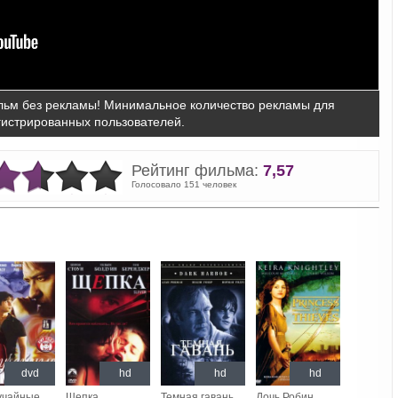
ьм без рекламы! Минимальное количество рекламы для
гистрированных пользователей.
Рейтинг фильма:
7,57
Голосовало 151 человек
dvd
hd
hd
hd
учайные
Щепка
Темная гавань
Дочь Робин