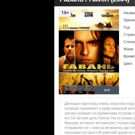
Назва
Ориги
Год:
Стран
Слоган
Жанр:
Время
Цикл:
dvd
Деловые партнеры очень серьезно подс
полиция проявляет к нему немалый инт
срочно уезжает на Каймановы острова с
его 18-летняя дочь Пиппа. На островах 
Фрицем, которого интересуют только нар
отправляется с ним на вечеринку, где с
оказывается простой рабочий доков по 