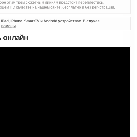
коре этим трем сюжетным линиям предстоит переплестись.
шем HD качестве на нашем сайте, бесплатно и без регистрации.
Pad, iPhone, SmartTV и Android устройствах. В случае
л
помощи
.
ь онлайн