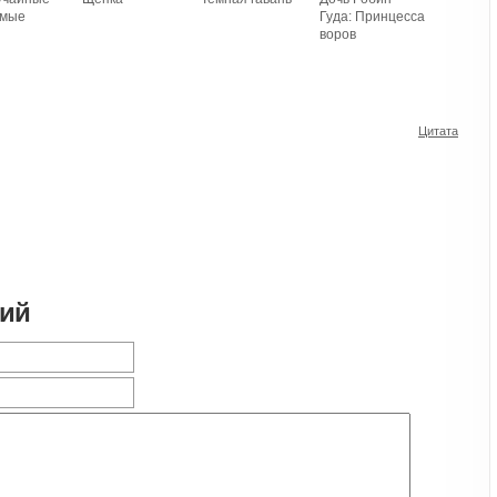
омые
Гуда: Принцесса
воров
Цитата
рий