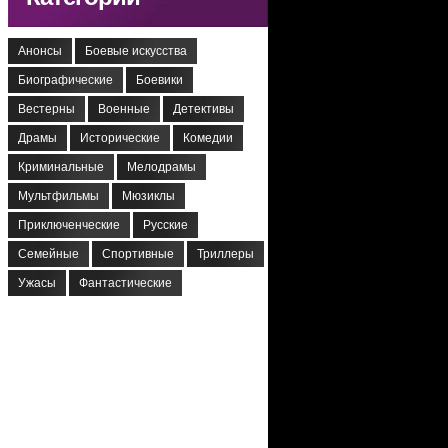
Анонсы
Боевые искусства
Биографические
Боевики
Вестерны
Военные
Детективы
Драмы
Исторические
Комедии
Криминальные
Мелодрамы
Мультфильмы
Мюзиклы
Приключенческие
Русские
Семейные
Спортивные
Триллеры
Ужасы
Фантастические