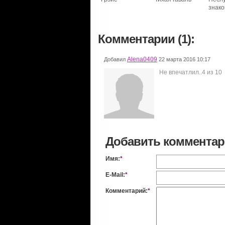
знак
Комментарии (1):
Alena0409
Добавил
22 марта 2016 10:17
Не впечатлил..4 из 10
Добавить коммента
Имя:
*
E-Mail:
*
Комментарий:
*