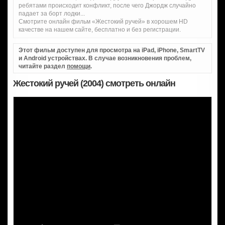
ребятами происходит конфликт, после чего Джордж случайно
падает за борт лодки...
Смотрите онлайн фильм «Жестокий ручей» в хорошем HD
качестве на нашем сайте, бесплатно и без регистрации.
Этот фильм доступен для просмотра на iPad, iPhone, SmartTV
и Android устройствах. В случае возникновения проблем,
читайте раздел
помощи
.
Жестокий ручей (2004) смотреть онлайн