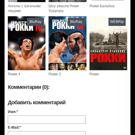
Ангелы с грязными
Шоу ужасов Рокки
Рокки Бальбоа
лицами
Хоррора
BluRay
BluRay
WEBRip
Рокки 4
Рокки 3
Рокки
Комментарии (0):
Добавить комментарий
Имя:
*
E-Mail:
*