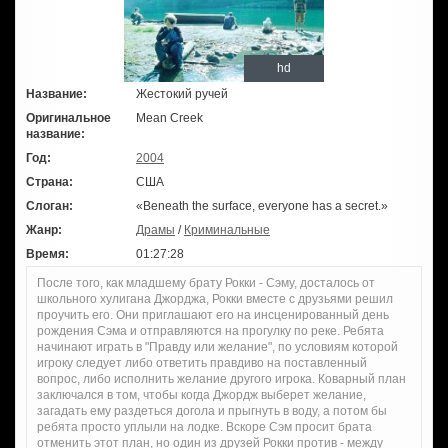
hd
Название:
Жестокий ручей
Оригинальное
Mean Creek
название:
Год:
2004
Страна:
США
Слоган:
«Beneath the surface, everyone has a secret.»
Жанр:
Драмы
/
Криминальные
Время:
01:27:28
После того, как младшему брату Рокки - Сэму, досталось от
школьного хулигана Джорджа, Рокки вместе с друзьями решил
проучить его. Они приглашают его на инсценированный день
рождения Сэма и отправляются на прогулку по реке. Ребята
начинают играть в "Правду или желание", по условиям которой
игроку следует либо ответить правдиво на поставленный
вопрос, либо исполнить желание другого игрока. Коварный план
заключался в том, чтобы когда Джордж выберет желание,
загадать ему раздеться догола и прыгнуть в воду, а потом бы
ребята просто уплыли на лодке. Вскоре Сэм просит брата
отменить этот план, но один из друзей Рокки против - между