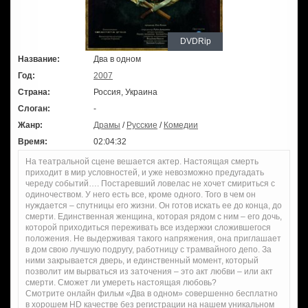
DVDRip
Название:
Два в одном
Год:
2007
Страна:
Россия, Украина
Слоган:
-
Жанр:
Драмы
/
Русские
/
Комедии
Время:
02:04:32
На театральной сцене вешается актер. Настоящая смерть
приходит в мир условностей, и уже невозможно предугадать
череду событий…. Постаревший ловелас не хочет смириться с
одиночеством. У него есть все, кроме одного. Того в чем он
нуждается – спутницы его жизни. Он готов искать ее до конца, до
смерти. Единственная женщина, которая рядом с ним – его дочь,
которой приходиться переживать все издержки сложившегося
положения. Не выдерживая такого напряжения, она приглашает
в дом свою лучшую подругу, работницу с трамвайного депо. За
ними закрывается дверь, и единственный момент, который
позволит им вырваться из заточения – это акт любви – или акт
смерти. Сможет ли умереть настоящая любовь?
Смотрите онлайн фильм «Два в одном» совершенно бесплатно
в хорошем HD качестве без регистрации на нашем уникальном